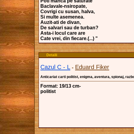
Poti manca pe saturate
Baclavale-nsiropate,
Covrigi cu susan, halva,
Si multe asemenea.
Auzit-ati de divan,
De salvari sau de turban?
Asta-i locul care are
Cate vrei, din fiecare.(...) "
Detalii
Cazul C - L
Eduard Fiker
-
Anticariat carti politist, enigma, aventura, spionaj, razboi
Format: 19/13 cm-
politist