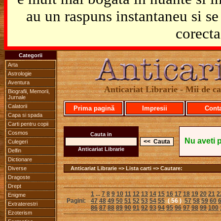
au un raspuns instantaneu si se 
corecta
Categorii
Arta
Astrologie
Aventura
Anticariat Librarie - Mii de car
Biografii, Memorii,
Jurnale
Calatorii
Prima pagină
Impresii
Cont
Capa si spada
Carti pentru copii
Cosmos
Cauta in
Nu aveti 
Culegeri
Anticariat Librarie
Delfin
Dictionare
Diverse
Anticariat Librarie => Lista carti => Cautare:
Dragoste
Drept
1
...
7
8
9
10
11
12
13
14
15
16
17
18
19
20
21
2
Enigme
Pagini:
47
48
49
50
51
52
53
54
55
( 56 )
57
58
59
60
Extraterestri
86
87
88
89
90
91
92
93
94
95
96
97
98
99
100
Ezoterism