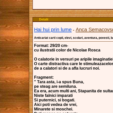
Detalii
Hai hui prin lume
Anca Semacovsc
-
Anticariat carti copii, elevi, scolari, aventura, povesti,
Format: 29/20 cm-
cu ilustratii color de Nicolae Rosca
O calatorie in versuri pe aripile imaginatiei
O carte distractiva care le stimuleazacelor
de a calatori si de a afla lucruri noi.
Fragment:
" Tara asta, i-a spus Buna,
pe steag are semiluna.
Ea era, acum multi ani, Stapanita de sulta
Niste falnici imparati
Si puternici, si bogati.
Aici poti vedea de vrei,
Minarete si moschei.