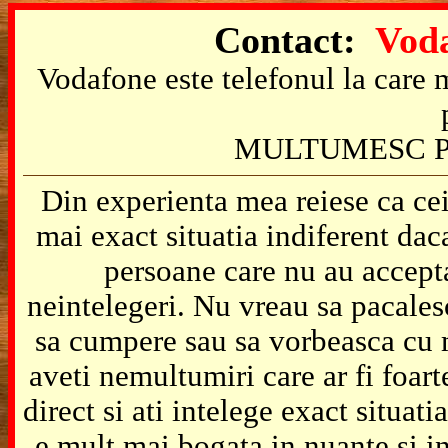
Contact:
Voda
Vodafone este telefonul la care m
MULTUMESC P
Din experienta mea reiese ca cei
mai exact situatia indiferent da
persoane care nu au accepta
neintelegeri. Nu vreau sa pacales
sa cumpere sau sa vorbeasca cu m
aveti nemultumiri care ar fi foart
direct si ati intelege exact situat
e mult mai bogata in nuante si in