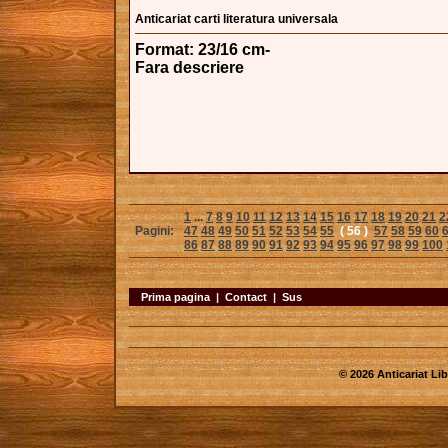
Anticariat carti literatura universala
Format: 23/16 cm-
Fara descriere
1
...
7
8
9
10
11
12
13
14
15
16
17
18
19
20
21
2
Pagini:
47
48
49
50
51
52
53
54
55
( 56 )
57
58
59
60
86
87
88
89
90
91
92
93
94
95
96
97
98
99
100
Prima pagina
|
Contact
|
Sus
© 2026 Anticariat Libr