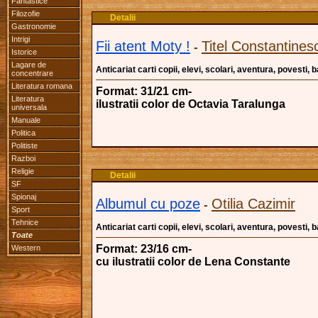
Fantastice
Filozofie
Detalii
Gastronomie
Intrigi
Fii atent Moty !
Titel Constantines
-
Istorice
Lagare de
Anticariat carti copii, elevi, scolari, aventura, povesti,
concentrare
Literatura romana
Format: 31/21 cm-
Literatura
ilustratii color de Octavia Taralunga
universala
Manuale
Politica
Politiste
Razboi
Religie
Detalii
SF
Spionaj
Albumul cu poze
Otilia Cazimir
-
Sport
Tehnice
Anticariat carti copii, elevi, scolari, aventura, povesti,
Toate
Format: 23/16 cm-
Western
cu ilustratii color de Lena Constante