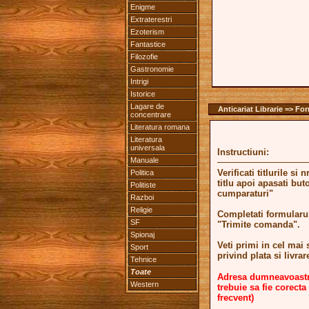
Enigme
Extraterestri
Ezoterism
Fantastice
Filozofie
Gastronomie
Intrigi
Istorice
Lagare de
Anticariat Librarie => Fo
concentrare
Literatura romana
Literatura
universala
Instructiuni:
Manuale
Verificati titlurile si
Politica
titlu apoi apasati but
Politiste
cumparaturi"
Razboi
Religie
Completati formularul
SF
"Trimite comanda".
Spionaj
Veti primi in cel ma
Sport
privind plata si livra
Tehnice
Toate
Adresa dumneavoastra
Western
trebuie sa fie corecta 
frecvent)