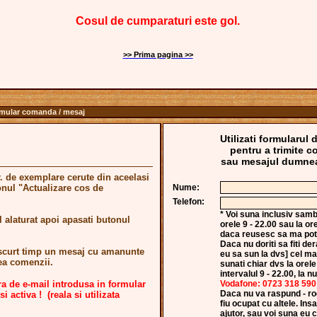
Cosul de cumparaturi este gol.
>> Prima pagina >>
rmular comanda / mesaj
Utilizati formularul 
pentru a trimite 
sau mesajul dumnea
 nr. de exemplare cerute din aceelasi
onul "Actualizare cos de
Nume:
Telefon:
* Voi suna inclusiv sam
 alaturat apoi apasati butonul
orele 9 - 22.00 sau la ore
daca reusesc sa ma potr
Daca nu doriti sa fiti d
i scurt timp un mesaj cu amanunte
eu sa sun la dvs] cel ma
rea comenzii.
sunati chiar dvs la orel
intervalul 9 - 22.00, la n
 de e-mail introdusa in formular
Vodafone: 0723 318 590
Daca nu va raspund - rog
si activa ! (reala si utilizata
fiu ocupat cu altele. In
ajutor, sau voi suna eu 