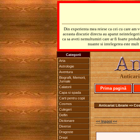
Din experienta mea reiese ca cei cu care am v
aceasta discutie directa au aparut neinteleger
ca sa aveti nemultumiri care ar fi foarte probab
nuante si intelegerea este mult 
Categorii
Arta
Astrologie
Aventura
Anticari
Biografii, Memorii,
Jurnale
Calatorii
Prima pagină
Capa si spada
Carti pentru copii
Cosmos
Anticariat Librarie => Co
Culegeri
Delfin
Dictionare
<< Inapoi <<
Diverse
Dragoste
Drept