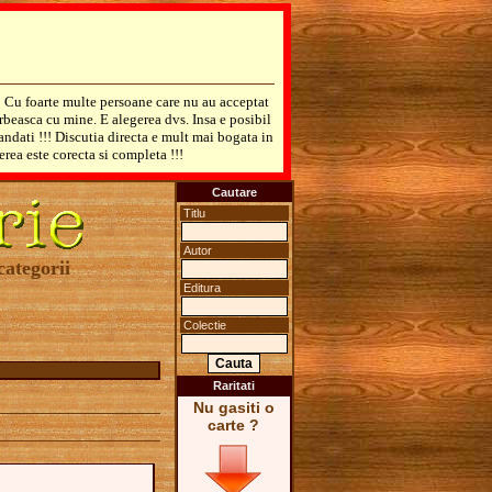
! Cu foarte multe persoane care nu au acceptat
rbeasca cu mine. E alegerea dvs. Insa e posibil
mandati !!! Discutia directa e mult mai bogata in
erea este corecta si completa !!!
Cautare
Titlu
Autor
categorii
Editura
Colectie
Raritati
Nu gasiti o
carte ?