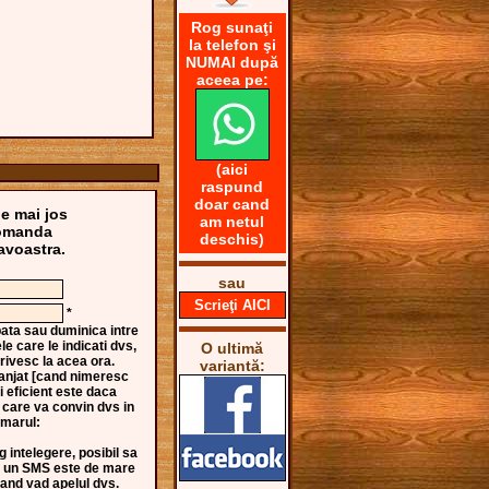
Rog sunaţi
la telefon şi
NUMAI după
aceea pe:
(aici
raspund
doar cand
de mai jos
am netul
comanda
deschis)
voastra.
sau
Scrieţi AICI
*
bata sau duminica intre
le care le indicati dvs,
O ultimă
ivesc la acea ora.
variantă:
eranjat [cand nimeresc
i eficient este daca
e care va convin dvs in
umarul:
 intelegere, posibil sa
sa un SMS este de mare
cand vad apelul dvs.