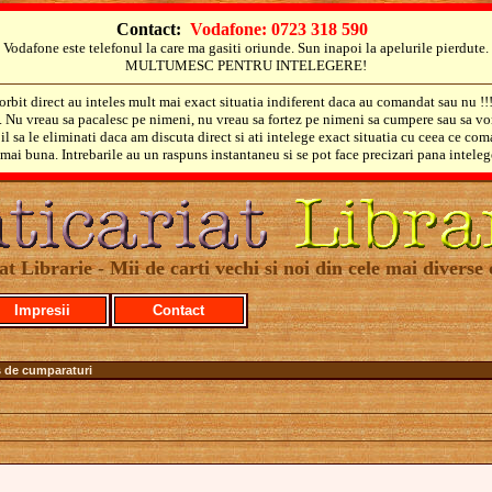
Contact:
Vodafone: 0723 318 590
Vodafone este telefonul la care ma gasiti oriunde. Sun inapoi la apelurile pierdute.
MULTUMESC PENTRU INTELEGERE!
orbit direct au inteles mult mai exact situatia indiferent daca au comandat sau nu !!
i. Nu vreau sa pacalesc pe nimeni, nu vreau sa fortez pe nimeni sa cumpere sau sa vo
il sa le eliminati daca am discuta direct si ati intelege exact situatia cu ceea ce co
mai buna. Intrebarile au un raspuns instantaneu si se pot face precizari pana inteleg
at Librarie - Mii de carti vechi si noi din cele mai diverse 
Impresii
Contact
s de cumparaturi