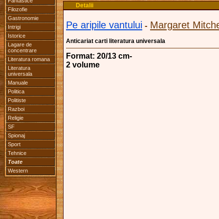
Fantastice
Detalii
Filozofie
Gastronomie
Pe aripile vantului
Margaret Mitche
-
Intrigi
Istorice
Anticariat carti literatura universala
Lagare de
concentrare
Format: 20/13 cm-
Literatura romana
2 volume
Literatura
universala
Manuale
Politica
Politiste
Razboi
Religie
SF
Spionaj
Sport
Tehnice
Toate
Western