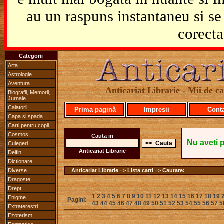
au un raspuns instantaneu si se 
corecta
Categorii
Arta
Astrologie
Aventura
Anticariat Librarie - Mii de car
Biografii, Memorii,
Jurnale
Calatorii
Prima pagină
Impresii
Cont
Capa si spada
Carti pentru copii
Cosmos
Cauta in
Nu aveti 
Culegeri
Anticariat Librarie
Delfin
Dictionare
Diverse
Anticariat Librarie => Lista carti => Cautare:
Dragoste
Drept
1
2
3
4
5
6
7
8
9
10
11
12
13
14
15
16
17
18
19
Enigme
Pagini:
43
44
45
46
47
48
49
50
51
52
53
54
55
56
57
5
Extraterestri
Ezoterism