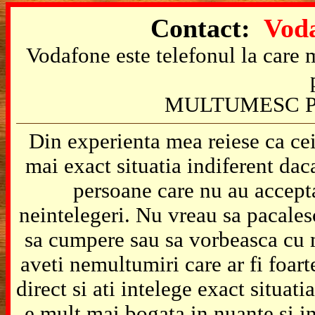
Contact:
Voda
Vodafone este telefonul la care m
MULTUMESC P
Din experienta mea reiese ca cei
mai exact situatia indiferent da
persoane care nu au accepta
neintelegeri. Nu vreau sa pacales
sa cumpere sau sa vorbeasca cu m
aveti nemultumiri care ar fi foart
direct si ati intelege exact situat
e mult mai bogata in nuante si in