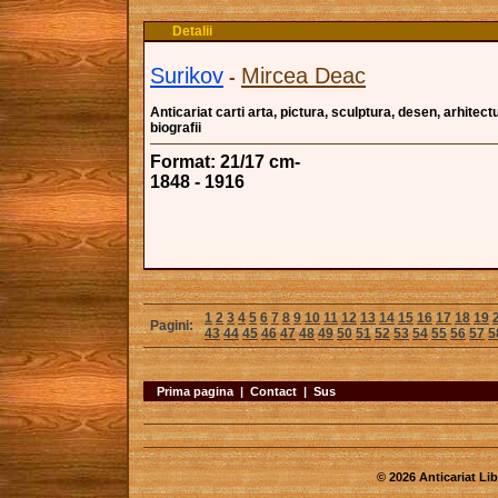
Detalii
Surikov
Mircea Deac
-
Anticariat carti arta, pictura, sculptura, desen, arhitectu
biografii
Format: 21/17 cm-
1848 - 1916
1
2
3
4
5
6
7
8
9
10
11
12
13
14
15
16
17
18
19
Pagini:
43
44
45
46
47
48
49
50
51
52
53
54
55
56
57
5
Prima pagina
|
Contact
|
Sus
© 2026 Anticariat Libr