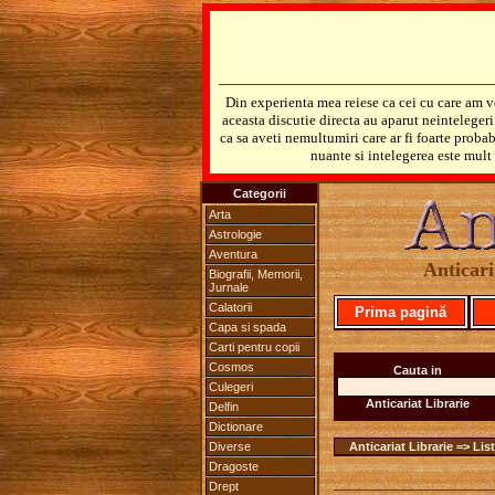
Din experienta mea reiese ca cei cu care am v
aceasta discutie directa au aparut neinteleger
ca sa aveti nemultumiri care ar fi foarte probab
nuante si intelegerea este mult 
Categorii
Arta
Astrologie
Aventura
Anticari
Biografii, Memorii,
Jurnale
Calatorii
Prima pagină
Capa si spada
Carti pentru copii
Cosmos
Cauta in
Culegeri
Anticariat Librarie
Delfin
Dictionare
Diverse
Anticariat Librarie => List
Dragoste
Drept