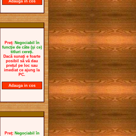
Adauga in cos
Preţ:
Negociabil în
funcţie de câte (şi ce)
titluri cereţi.
Dacă sunaţi e foarte
posibil să vă dau
preţul pe loc sau
imediat ce ajung la
PC.
Adauga in cos
Preţ:
Negociabil în