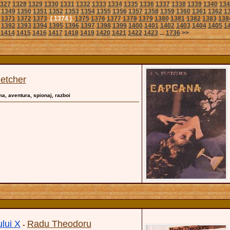
327
1328
1329
1330
1331
1332
1333
1334
1335
1336
1337
1338
1339
1340
134
1349
1350
1351
1352
1353
1354
1355
1356
1357
1358
1359
1360
1361
1362
1
1371
1372
1373
( 1374 )
1375
1376
1377
1378
1379
1380
1381
1382
1383
138
1392
1393
1394
1395
1396
1397
1398
1399
1400
1401
1402
1403
1404
1405
1
1414
1415
1416
1417
1418
1419
1420
1421
1422
1423
...
1736
>>
letcher
gma, aventura, spionaj, razboi
lui X
Radu Theodoru
-