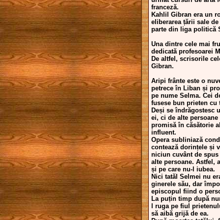
franceză.
Kahlil Gibran era un r
eliberarea țării sale d
parte din liga politică 
Una dintre cele mai fru
dedicată profesoarei Ma
De altfel, scrisorile ce
Gibran.
Aripi frânte este o nuv
petrece în Liban și pro
pe nume Selma. Cei doi
fusese bun prieten cu t
Deși se îndrăgostesc un
ei, ci de alte persoane
promisă în căsătorie a
influent.
Opera subliniază condi
contează dorințele și v
niciun cuvânt de spus p
alte persoane. Astfel, 
și pe care nu-l iubea.
Nici tatăl Selmei nu er
ginerele său, dar împot
episcopul fiind o person
La puțin timp după nun
l ruga pe fiul prietenu
să aibă grijă de ea.