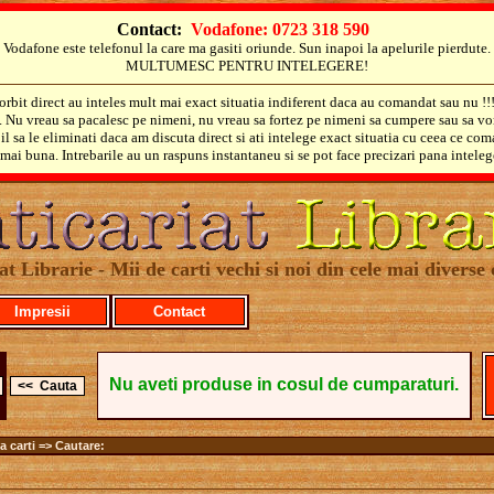
Contact:
Vodafone: 0723 318 590
Vodafone este telefonul la care ma gasiti oriunde. Sun inapoi la apelurile pierdute.
MULTUMESC PENTRU INTELEGERE!
orbit direct au inteles mult mai exact situatia indiferent daca au comandat sau nu !!
i. Nu vreau sa pacalesc pe nimeni, nu vreau sa fortez pe nimeni sa cumpere sau sa vo
il sa le eliminati daca am discuta direct si ati intelege exact situatia cu ceea ce co
mai buna. Intrebarile au un raspuns instantaneu si se pot face precizari pana inteleg
at Librarie - Mii de carti vechi si noi din cele mai diverse 
Impresii
Contact
Nu aveti produse in cosul de cumparaturi.
a carti => Cautare: