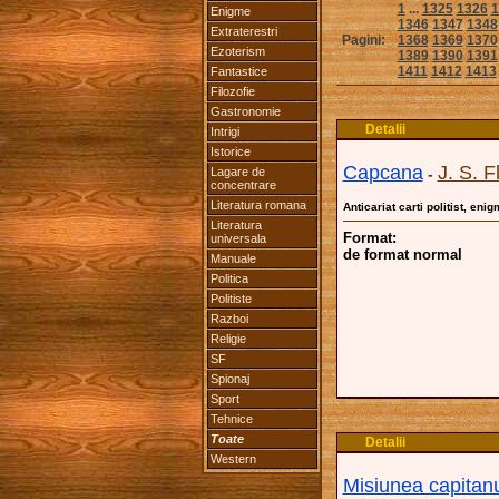
1
...
1325
1326
1
Enigme
1346
1347
1348
Extraterestri
Pagini:
1368
1369
1370
Ezoterism
1389
1390
1391
1411
1412
1413
Fantastice
Filozofie
Gastronomie
Detalii
Intrigi
Istorice
Capcana
J. S. F
Lagare de
-
concentrare
Literatura romana
Anticariat carti politist, eni
Literatura
Format:
universala
de format normal
Manuale
Politica
Politiste
Razboi
Religie
SF
Spionaj
Sport
Tehnice
Toate
Detalii
Western
Misiunea capitanu