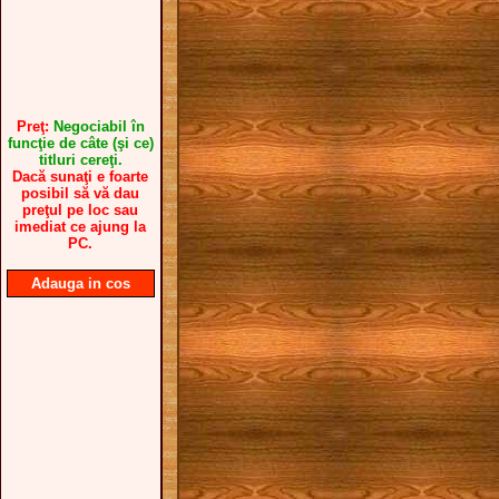
Preţ:
Negociabil în
funcţie de câte (şi ce)
titluri cereţi.
Dacă sunaţi e foarte
posibil să vă dau
preţul pe loc sau
imediat ce ajung la
PC.
Adauga in cos