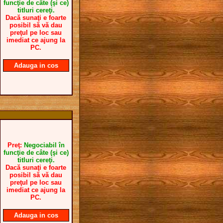
funcţie de câte (şi ce)
titluri cereţi.
Dacă sunaţi e foarte
posibil să vă dau
preţul pe loc sau
imediat ce ajung la
PC.
Adauga in cos
Preţ:
Negociabil în
funcţie de câte (şi ce)
titluri cereţi.
Dacă sunaţi e foarte
posibil să vă dau
preţul pe loc sau
imediat ce ajung la
PC.
Adauga in cos