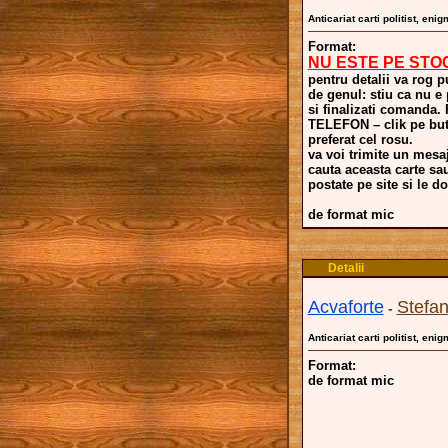
Anticariat carti politist, eni
Format:
NU ESTE PE STO
pentru detalii va rog p
de genul: stiu ca nu e
si finalizati comand
TELEFON – clik pe buto
preferat cel rosu.
va voi trimite un mesaj
cauta aceasta carte sa
postate pe site si le dor
de format mic
Detalii
Acvaforte
Stefa
-
Anticariat carti politist, eni
Format:
de format mic