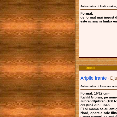
Anticariat carti limbi straine
Format:
de format mai ingust 
este scrisa in limba e
Detalii
Aripile frante
Dju
-
Anticariat carti literatura un
Format: 16/12 cm-
Kahlil Gibran, pe num
Jubran/Djubran (1883-19
creștină din Liban.
El și mama sa au emigr
Nord, operele sale fiin
urmat cursuri de artă f