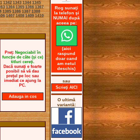
1
1342
1343
1344
1345
363
1364
1365
1366
1367
Rog sunaţi
4
1385
1386
1387
1388
la telefon şi
406
1407
1408
1409
1410
NUMAI după
aceea pe:
(aici
Preţ:
Negociabil în
raspund
funcţie de câte (şi ce)
doar cand
titluri cereţi.
am netul
Dacă sunaţi e foarte
deschis)
posibil să vă dau
preţul pe loc sau
imediat ce ajung la
sau
PC.
Scrieţi AICI
Adauga in cos
O ultimă
variantă: