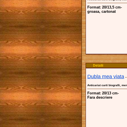
Format: 20/13,5 cm-
groasa, cartonat
Detalii
Dubla mea viata
Anticariat carti biografii, me
Format: 20/13 cm-
Fara descriere