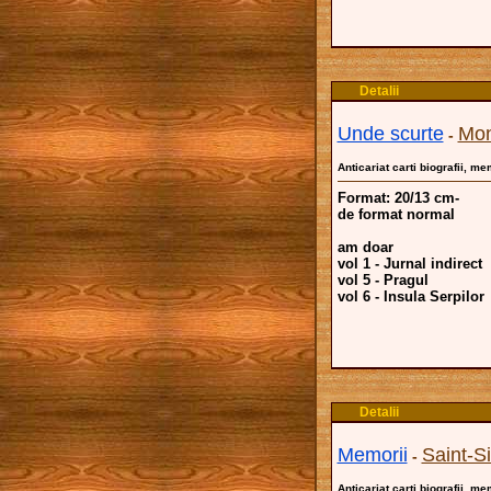
Detalii
Unde scurte
Mon
-
Anticariat carti biografii, me
Format: 20/13 cm-
de format normal
am doar
vol 1 - Jurnal indirect
vol 5 - Pragul
vol 6 - Insula Serpilor
Detalii
Memorii
Saint-S
-
Anticariat carti biografii, me