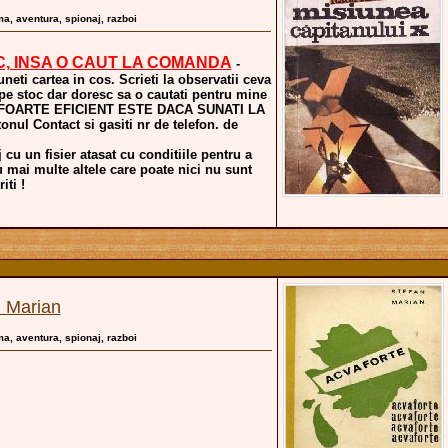
gma, aventura, spionaj, razboi
C, INSA O CAUT LA COMANDA
-
uneti cartea in cos. Scrieti la observatii ceva
 pe stoc dar doresc sa o cautati pentru mine
a. FOARTE EFICIENT ESTE DACA SUNATI LA
nul Contact si gasiti nr de telefon. de
 cu un fisier atasat cu conditiile pentru a
u mai multe altele care poate nici nu sunt
iti !
n Marian
gma, aventura, spionaj, razboi