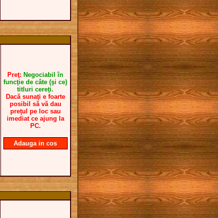
Preţ:
Negociabil în
funcţie de câte (şi ce)
titluri cereţi.
Dacă sunaţi e foarte
posibil să vă dau
preţul pe loc sau
imediat ce ajung la
PC.
Adauga in cos