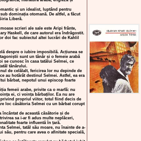
omantic și un idealist, luptând pentru
e sub dominația otomană. De altfel, a făcut
Siria Liberă.
moase scrieri ale sale este Aripi frânte,
ry Haskell, de care autorul era îndrăgostit.
lor doi fac subiectul altei lucrări de Kahlil
elă despre o iubire imposibilă. Acțiunea se
tagoniștii sunt un tânăr și o femeie arabă
 se cunosc în casa tatălui Selmei, ce
atăl tânărului.
ul de celălalt, fericirea lor nu depinde de
 ce au hotărât destinul Selmei. Astfel, ea era
ltui bărbat, nepotul unui episcop foarte
ția femeii arabe, privite ca o marfă: nu
oința ei, ci voința bărbaților. Ea nu are
rivind propriul viitor, totul fiind decis de
are loc căsătoria Selmei cu un bărbat corupt
a încântat de această căsătorie și de
rivirea sa i-ar fi adus multe neplăceri,
alitate foarte influentă în țară.
ta Selmei, tatăl său moare, nu înainte de a-
lui său, pentru care avea o afinitate specială,