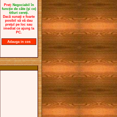
Preţ:
Negociabil în
funcţie de câte (şi ce)
titluri cereţi.
Dacă sunaţi e foarte
posibil să vă dau
preţul pe loc sau
imediat ce ajung la
PC.
Adauga in cos