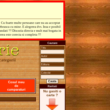
! Cu foarte multe persoane care nu au acceptat
rbeasca cu mine. E alegerea dvs. Insa e posibil
mandati !!! Discutia directa e mult mai bogata in
erea este corecta si completa !!!
Cautare
Titlu
Autor
categorii
Editura
Colectie
Cosul meu
de
Raritati
cumparaturi
Nu gasiti o
carte ?