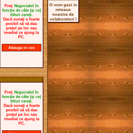
O vom gasi in
Preţ:
Negociabil în
reteaua
funcţie de câte (şi ce)
noastra de
titluri cereţi.
colaboratori !
Dacă sunaţi e foarte
posibil să vă dau
preţul pe loc sau
imediat ce ajung la
PC.
Adauga in cos
Preţ:
Negociabil în
funcţie de câte (şi ce)
titluri cereţi.
Dacă sunaţi e foarte
posibil să vă dau
preţul pe loc sau
imediat ce ajung la
PC.