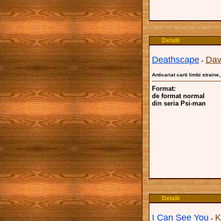
Detalii
Deathscape
Dav
-
Anticariat carti limbi straine
Format:
de format normal
din seria Psi-man
Detalii
I Can See You
K
-