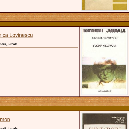
ica Lovinescu
morii, jurnale
imon
morii, jurnale