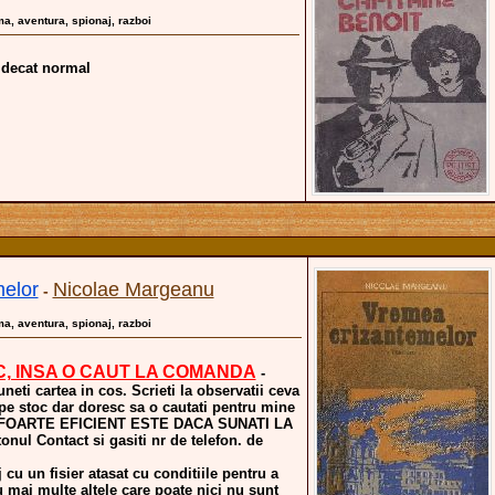
gma, aventura, spionaj, razboi
 decat normal
elor
Nicolae Margeanu
-
gma, aventura, spionaj, razboi
C, INSA O CAUT LA COMANDA
-
uneti cartea in cos. Scrieti la observatii ceva
 pe stoc dar doresc sa o cautati pentru mine
a. FOARTE EFICIENT ESTE DACA SUNATI LA
nul Contact si gasiti nr de telefon. de
 cu un fisier atasat cu conditiile pentru a
u mai multe altele care poate nici nu sunt