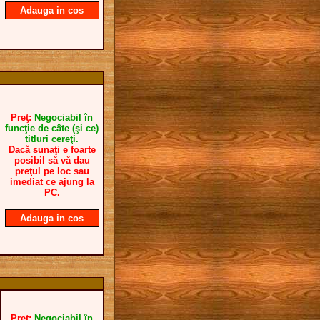
Adauga in cos
Preţ:
Negociabil în
funcţie de câte (şi ce)
titluri cereţi.
Dacă sunaţi e foarte
posibil să vă dau
preţul pe loc sau
imediat ce ajung la
PC.
Adauga in cos
Preţ:
Negociabil în