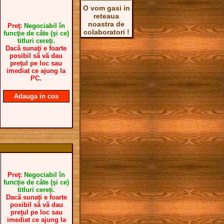
O vom gasi in
reteaua
noastra de
Preţ:
Negociabil în
colaboratori !
funcţie de câte (şi ce)
titluri cereţi.
Dacă sunaţi e foarte
posibil să vă dau
preţul pe loc sau
imediat ce ajung la
PC.
Adauga in cos
Preţ:
Negociabil în
funcţie de câte (şi ce)
titluri cereţi.
Dacă sunaţi e foarte
posibil să vă dau
preţul pe loc sau
imediat ce ajung la