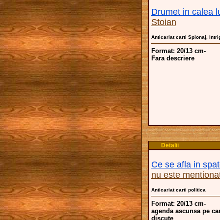
Drumet in calea lu
Stoian
Anticariat carti Spionaj, Intri
Format: 20/13 cm-
Fara descriere
Detalii
Ce se afla in spat
nu este mentiona
Anticariat carti politica
Format: 20/13 cm-
agenda ascunsa pe car
discute