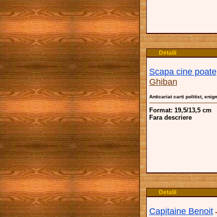
Detalii
Scapa cine poate
Ghiban
Anticariat carti politist, eni
Format: 19,5/13,5 cm
Fara descriere
Detalii
Capitaine Benoit