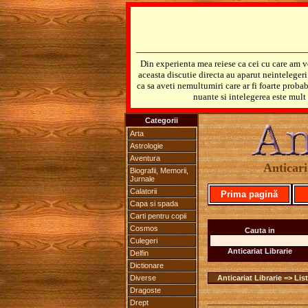
Din experienta mea reiese ca cei cu care am v
aceasta discutie directa au aparut neinteleger
ca sa aveti nemultumiri care ar fi foarte probab
nuante si intelegerea este mult 
Categorii
Arta
Astrologie
Aventura
Anticari
Biografii, Memorii,
Jurnale
Calatorii
Prima pagină
Capa si spada
Carti pentru copii
Cosmos
Cauta in
Culegeri
Anticariat Librarie
Delfin
Dictionare
Diverse
Anticariat Librarie => List
Dragoste
Drept