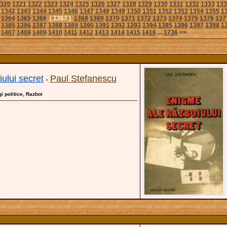
320
1321
1322
1323
1324
1325
1326
1327
1328
1329
1330
1331
1332
1333
133
1342
1343
1344
1345
1346
1347
1348
1349
1350
1351
1352
1353
1354
1355
1
1364
1365
1366
( 1367 )
1368
1369
1370
1371
1372
1373
1374
1375
1376
137
1385
1386
1387
1388
1389
1390
1391
1392
1393
1394
1395
1396
1397
1398
1
1407
1408
1409
1410
1411
1412
1413
1414
1415
1416
...
1736
>>
ului secret
Paul Stefanescu
-
gi politice, Razboi