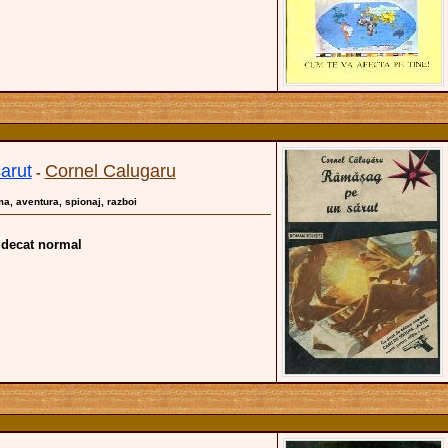
arut
Cornel Calugaru
-
gma, aventura, spionaj, razboi
 decat normal