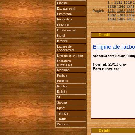
1
...
1318
1319
1
Enigme
1339
1340
1341
Extraterestri
Pagini:
1361
1362
1363
Ezoterism
1382
1383
1384
1404
1405
1406
Fantastice
Filozofie
Gastronomie
Detalii
Intrigi
Istorice
Enigme ale razboi
Lagare de
concentrare
Literatura romana
Anticariat carti Spionaj, Intri
Literatura
Format: 20/13 cm-
universala
Fara descriere
Manuale
Politica
Politiste
Razboi
Religie
SF
Spionaj
Sport
Tehnice
Toate
Western
Detalii