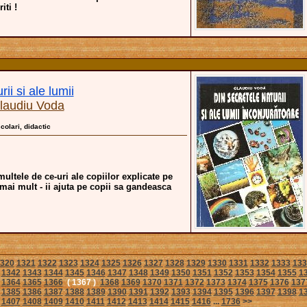
iti !
ii si ale lumii
laudiu Voda
scolari, didactic
ultele de ce-uri ale copiilor explicate pe
r mai mult - ii ajuta pe copii sa gandeasca
320
1321
1322
1323
1324
1325
1326
1327
1328
1329
1330
1331
1332
1333
133
1342
1343
1344
1345
1346
1347
1348
1349
1350
1351
1352
1353
1354
1355
1
1364
1365
1366
( 1367 )
1368
1369
1370
1371
1372
1373
1374
1375
1376
137
1385
1386
1387
1388
1389
1390
1391
1392
1393
1394
1395
1396
1397
1398
1
1407
1408
1409
1410
1411
1412
1413
1414
1415
1416
...
1736
>>