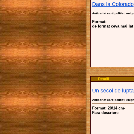
Dans la Colorado
Anticariat carti politist, eni
Format:
de format ceva mai lat
Detalii
Un secol de lupta
Anticariat carti politist, eni
Format: 20/14 cm-
Fara descriere