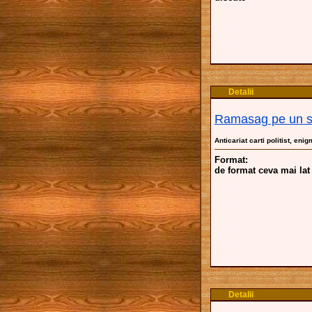
Detalii
Ramasag pe un s
Anticariat carti politist, eni
Format:
de format ceva mai lat
Detalii