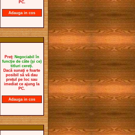
PC.
Adauga in cos
Preţ:
Negociabil în
funcţie de câte (şi ce)
titluri cereţi.
Dacă sunaţi e foarte
posibil să vă dau
preţul pe loc sau
imediat ce ajung la
PC.
Adauga in cos