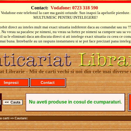
Contact:
Vodafone: 0723 318 590
Vodafone este telefonul la care ma gasiti oriunde. Sun inapoi la apelurile pierdute.
MULTUMESC PENTRU INTELEGERE!
orbit direct au inteles mult mai exact situatia indiferent daca au comandat sau nu !!
i. Nu vreau sa pacalesc pe nimeni, nu vreau sa fortez pe nimeni sa cumpere sau sa vo
il sa le eliminati daca am discuta direct si ati intelege exact situatia cu ceea ce co
mai buna. Intrebarile au un raspuns instantaneu si se pot face precizari pana inteleg
at Librarie - Mii de carti vechi si noi din cele mai diverse 
Impresii
Contact
Nu aveti produse in cosul de cumparaturi.
a carti => Cautare: