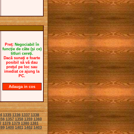
Preţ:
Negociabil în
funcţie de câte (şi ce)
titluri cereţi.
Dacă sunaţi e foarte
posibil să vă dau
preţul pe loc sau
imediat ce ajung la
PC.
Adauga in cos
4
1335
1336
1337
1338
356
1357
1358
1359
1360
7
1378
1379
1380
1381
399
1400
1401
1402
1403