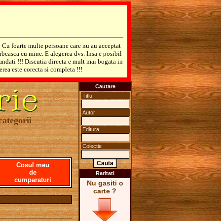
! Cu foarte multe persoane care nu au acceptat
rbeasca cu mine. E alegerea dvs. Insa e posibil
mandati !!! Discutia directa e mult mai bogata in
erea este corecta si completa !!!
Cautare
Titlu
Autor
categorii
Editura
Colectie
Cosul meu
de
Raritati
cumparaturi
Nu gasiti o
carte ?