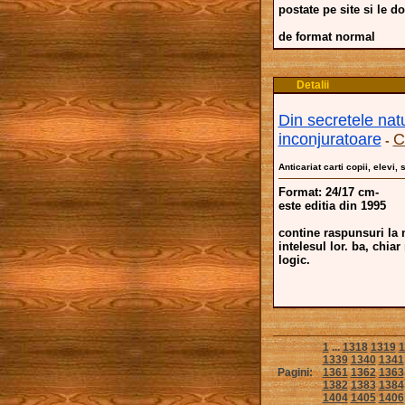
postate pe site si le dor
de format normal
Detalii
Din secretele natur
inconjuratoare
C
-
Anticariat carti copii, elevi, 
Format: 24/17 cm-
este editia din 1995
contine raspunsuri la m
intelesul lor. ba, chia
logic.
1
...
1318
1319
1
1339
1340
1341
Pagini:
1361
1362
1363
1382
1383
1384
1404
1405
1406