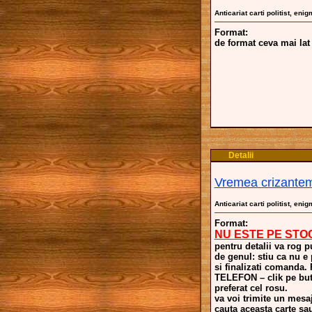
Anticariat carti politist, eni
Format:
de format ceva mai lat
Detalii
Vremea crizantem
Anticariat carti politist, eni
Format:
NU ESTE PE STO
pentru detalii va rog p
de genul: stiu ca nu e
si finalizati comand
TELEFON – clik pe buto
preferat cel rosu.
va voi trimite un mesaj
cauta aceasta carte sa