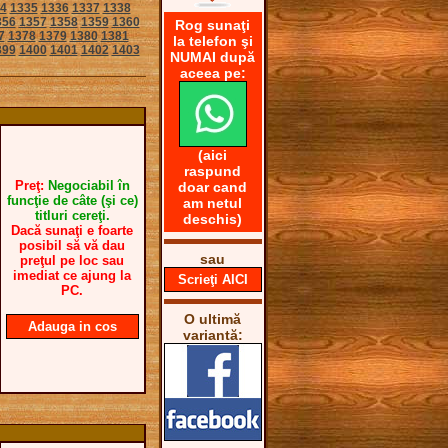
4
1335
1336
1337
1338
356
1357
1358
1359
1360
Rog sunaţi
7
1378
1379
1380
1381
la telefon şi
399
1400
1401
1402
1403
NUMAI după
aceea pe:
(aici
raspund
Preţ:
Negociabil în
doar cand
funcţie de câte (şi ce)
am netul
titluri cereţi.
deschis)
Dacă sunaţi e foarte
posibil să vă dau
sau
preţul pe loc sau
imediat ce ajung la
Scrieţi AICI
PC.
O ultimă
Adauga in cos
variantă: