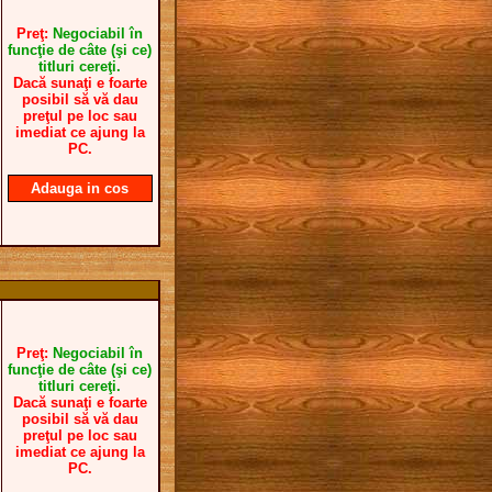
Preţ:
Negociabil în
funcţie de câte (şi ce)
titluri cereţi.
Dacă sunaţi e foarte
posibil să vă dau
preţul pe loc sau
imediat ce ajung la
PC.
Adauga in cos
Preţ:
Negociabil în
funcţie de câte (şi ce)
titluri cereţi.
Dacă sunaţi e foarte
posibil să vă dau
preţul pe loc sau
imediat ce ajung la
PC.