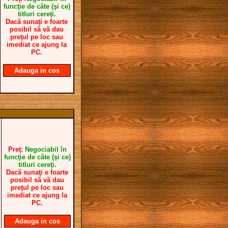
funcţie de câte (şi ce)
titluri cereţi.
Dacă sunaţi e foarte
posibil să vă dau
preţul pe loc sau
imediat ce ajung la
PC.
Adauga in cos
Preţ:
Negociabil în
funcţie de câte (şi ce)
titluri cereţi.
Dacă sunaţi e foarte
posibil să vă dau
preţul pe loc sau
imediat ce ajung la
PC.
Adauga in cos