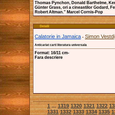
Thomas Pynchon, Donald Barthelme, Ke
Günter Grass, ori a cineastilor Godard, Fel
Robert Altman.” Marcel Cornis-Pop
Detalii
Calatorie in Jamaica
Simon Vestdi
-
Anticariat carti literatura universala
Format: 16/11 cm-
Fara descriere
1
...
1319
1320
1321
1322
13
1331
1332
1333
1334
1335
1