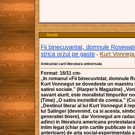
Detalii
Fii binecuvantat, domnule Rosewat
strica orzul pe gaste
Kurt Vonnegut
-
Anticariat carti literatura universala
Format: 16/11 cm-
„In romanul «Fii binecuvintat, domnule R
Kurt Vonnegut se dovedeste un maestru in
satirei sociale.” (Harper’s Magazine) „Vo
savant aiurit, este moralistul timpurilor n
(Time) „O satira irezistibil de comica.” (C
„Destinul literar al lui Kurt Vonnegut il rep
lui Salinger (devenind, ca si acesta, simb
generatiei tinere), dar Vonnegut are radac
adinci in literatura americana protestatara
intim legat (chiar prin cartile publicate in 
anterioare) de arta social-experimentala 