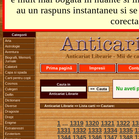
au un raspuns instantaneu si se 
corecta
Categorii
Arta
Astrologie
Aventura
Anticariat Librarie - Mii de car
Biografii, Memorii,
Jurnale
Calatorii
Prima pagină
Impresii
Cont
Capa si spada
Carti pentru copii
Cosmos
Cauta in
Nu aveti 
Culegeri
Anticariat Librarie
Delfin
Dictionare
Diverse
Anticariat Librarie => Lista carti => Cautare:
Dragoste
Drept
1
...
1319
1320
1321
1322
13
Enigme
Extraterestri
1331
1332
1333
1334
1335
1
Ezoterism
1344
1345
1346
1347
1348
1