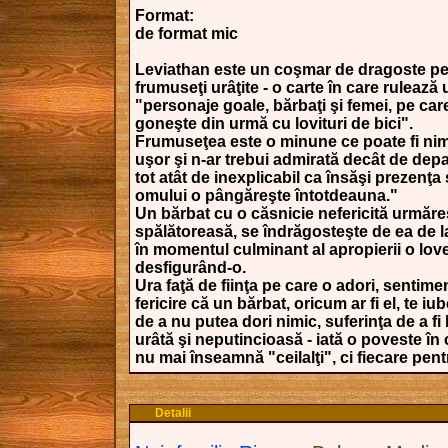
Format:
de format mic
Leviathan este un coşmar de dragoste pe
frumuseţi urâţite - o carte în care rulează 
"personaje goale, bărbaţi şi femei, pe car
goneşte din urmă cu lovituri de bici".
Frumuseţea este o minune ce poate fi nimi
uşor şi n-ar trebui admirată decât de depa
tot atât de inexplicabil ca însăşi prezenţa
omului o pângăreşte întotdeauna."
Un bărbat cu o căsnicie nefericită urmăre
spălătoreasă, se îndrăgosteşte de ea de la
în momentul culminant al apropierii o lov
desfigurând-o.
Ura faţă de fiinţa pe care o adori, sentime
fericire că un bărbat, oricum ar fi el, te iub
de a nu putea dori nimic, suferinţa de a fi
urâtă şi neputincioasă - iată o poveste în 
nu mai înseamnă "ceilalţi", ci fiecare pent
Detalii