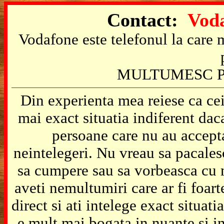
Contact:
Voda
Vodafone este telefonul la care m
MULTUMESC P
Din experienta mea reiese ca cei
mai exact situatia indiferent da
persoane care nu au accepta
neintelegeri. Nu vreau sa pacales
sa cumpere sau sa vorbeasca cu m
aveti nemultumiri care ar fi foart
direct si ati intelege exact situat
e mult mai bogata in nuante si in