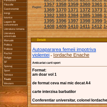
Fantastice
1357
1358
1359
1360
1361
1
Filozofie
Pagini:
1369
1370
1371
1372
1373
1
Gastronomie
Intrigi
1382
1383
1384
1385
1386
1
Istorice
1395
1396
1397
1398
1399
1
Lagare de
concentrare
1408
1409
1410
1411
1412
1
Literatura romana
Literatura
universala
Detalii
Manuale
Politica
Autoapararea femeii impotriva
Politiste
Razboi
violentei
Iordache Enache
-
Religie
SF
Anticariat carti sport
Spionaj
Format:
Sport
am doar vol 1
Tehnice
Toate
de format ceva mai mic decat A4
Western
carte interzisa barbatilor
Conferentiar universitar, colonel Iordac