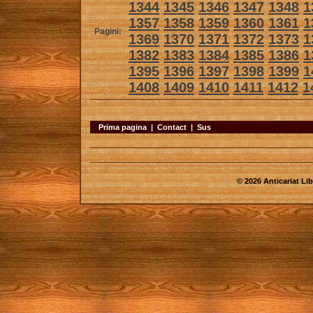
1344
1345
1346
1347
1348
1
1357
1358
1359
1360
1361
1
Pagini:
1369
1370
1371
1372
1373
1
1382
1383
1384
1385
1386
1
1395
1396
1397
1398
1399
1
1408
1409
1410
1411
1412
1
Prima pagina
|
Contact
|
Sus
© 2026 Anticariat Libr