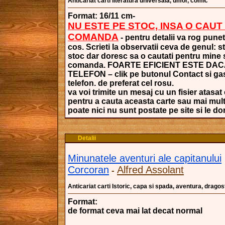
Anticariat carti literatura universala, umor, comic
Format: 16/11 cm-
NU ESTE PE STOC, INSA O CAUT
COMANDA
- pentru detalii va rog punet
cos. Scrieti la observatii ceva de genul: s
stoc dar doresc sa o cautati pentru mine si
comanda. FOARTE EFICIENT ESTE DAC
TELEFON – clik pe butonul Contact si gasi
telefon. de preferat cel rosu.
va voi trimite un mesaj cu un fisier atasat 
pentru a cauta aceasta carte sau mai mult
poate nici nu sunt postate pe site si le dori
Detalii
Minunatele aventuri ale capitanului
Corcoran
Alfred Assolant
-
Anticariat carti Istoric, capa si spada, aventura, dragos
Format:
de format ceva mai lat decat normal