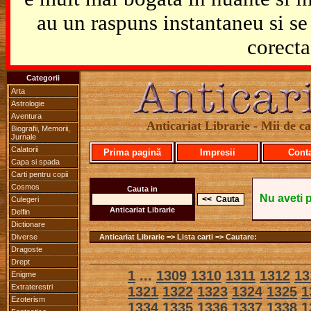
au un raspuns instantaneu si se 
corecta
Categorii
Arta
Astrologie
Aventura
Anticariat Librarie - Mii de car
Biografii, Memorii,
Jurnale
Calatorii
Prima pagină
Impresii
Cont
Capa si spada
Carti pentru copii
Cosmos
Cauta in
Nu aveti 
Culegeri
Anticariat Librarie
Delfin
Dictionare
Diverse
Anticariat Librarie => Lista carti => Cautare:
Dragoste
Drept
1
...
1309
1310
1311
1312
13
Enigme
Extraterestri
1321
1322
1323
1324
1325
1
Ezoterism
1334
1335
1336
1337
1338
1