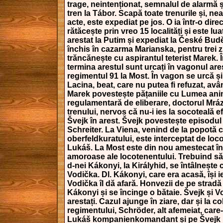
trage, neintenționat, semnalul de alarmă ș
tren la Tábor. Scapă toate trenurile și, n
acte, este expediat pe jos. O ia într-o direc
rătăcește prin vreo 15 localități și este lu
arestat la Putim și expediat la České Bud
închis în cazarma Marianska, pentru trei z
trăncănește cu aspirantul teterist Marek. Î
termina arestul sunt urcați în vagonul arest
regimentul 91 la Most. În vagon se urcă și
Lacina, beat, care nu putea fi refuzat, av
Marek povestește pățaniile cu Lumea anim
regulamentară de eliberare, doctorul Mr
trenului, nervos că nu-i ies la socoteală efe
Švejk în arest. Švejk povestește episodul
Schreiter. La Viena, venind de la popotă 
oberfeldkuratului, este interceptat de loc
Lukáš. La Most este din nou amestecat în
amoroase ale locotenentului. Trebuind să
d-nei Kákonyi, la Királyhid, se întâlnește 
Vodička. Dl. Kákonyi, care era acasă, își ies
Vodička îl dă afară. Honvezii de pe stradă
Kákonyi și se încinge o bătaie. Švejk și 
arestați. Cazul ajunge în ziare, dar și la c
regimentului, Schröder, alt afemeiat, car
Lukáš kompanienkomandant și pe Švejk