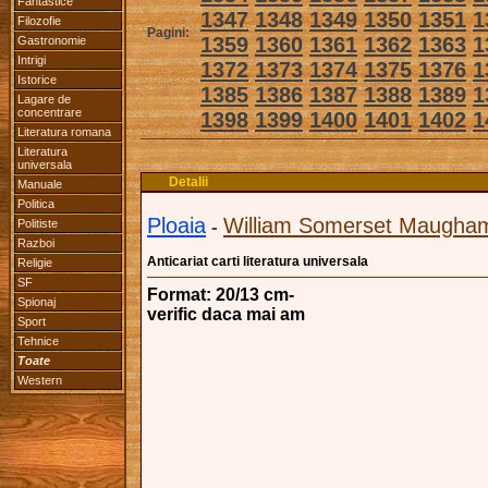
Fantastice
1347
1348
1349
1350
1351
1
Filozofie
Pagini:
1359
1360
1361
1362
1363
1
Gastronomie
Intrigi
1372
1373
1374
1375
1376
1
Istorice
1385
1386
1387
1388
1389
1
Lagare de
concentrare
1398
1399
1400
1401
1402
1
Literatura romana
Literatura
universala
Detalii
Manuale
Politica
Ploaia
William Somerset Maugha
Politiste
-
Razboi
Anticariat carti literatura universala
Religie
SF
Format: 20/13 cm-
Spionaj
verific daca mai am
Sport
Tehnice
Toate
Western