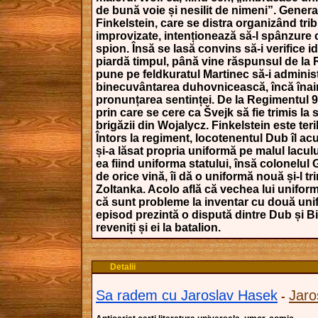
de bună voie și nesilit de nimeni”. Genera
Finkelstein, care se distra organizând trib
improvizate, intenționează să-l spânzure 
spion. Însă se lasă convins să-i verifice i
piardă timpul, până vine răspunsul de la 
pune pe feldkuratul Martinec să-i administ
binecuvântarea duhovnicească, încă înai
pronunțarea sentinței. De la Regimentul 
prin care se cere ca Švejk să fie trimis la 
brigăzii din Wojalycz. Finkelstein este ter
Întors la regiment, locotenentul Dub îl a
și-a lăsat propria uniformă pe malul lacului
ea fiind uniforma statului, însă colonelul 
de orice vină, îi dă o uniformă nouă și-l tri
Zoltanka. Acolo află că vechea lui uniform
că sunt probleme la inventar cu două uni
episod prezintă o dispută dintre Dub și Bi
reveniți și ei la batalion.
Detalii
Sa radem cu Jaroslav Hasek
Jaro
-