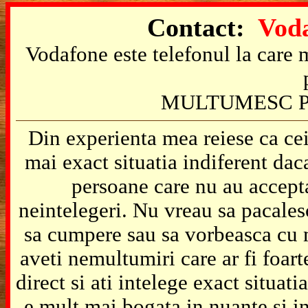
Contact:
Voda
Vodafone este telefonul la care m
MULTUMESC P
Din experienta mea reiese ca cei
mai exact situatia indiferent da
persoane care nu au accepta
neintelegeri. Nu vreau sa pacales
sa cumpere sau sa vorbeasca cu m
aveti nemultumiri care ar fi foart
direct si ati intelege exact situat
e mult mai bogata in nuante si in