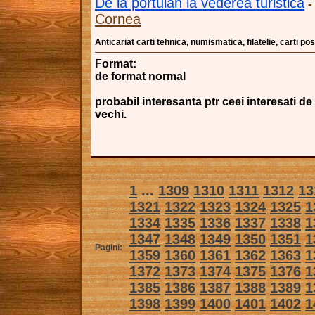
De la portulan la vederea turistica
Cornea
Anticariat carti tehnica, numismatica, filatelie, carti pos
Format:
de format normal
probabil interesanta ptr ceei interesati de
vechi.
1
...
1309
1310
1311
1312
13
1321
1322
1323
1324
1325
1
1334
1335
1336
1337
1338
1
1347
1348
1349
1350
1351
1
Pagini:
1359
1360
1361
1362
1363
1
1372
1373
1374
1375
1376
1
1385
1386
1387
1388
1389
1
1398
1399
1400
1401
1402
1