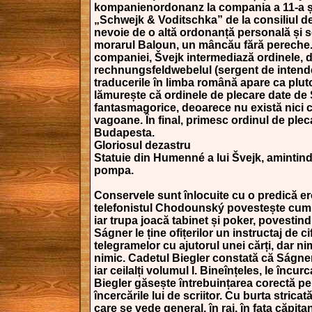
kompanienordonanz la compania a 11-a și
„Schwejk & Voditschka” de la consiliul de
nevoie de o altă ordonanță personală și 
morarul Baloun, un mâncău fără pereche
companiei, Švejk intermediază ordinele, 
rechnungsfeldwebelul (sergent de intende
traducerile în limba română apare ca pluto
lămurește că ordinele de plecare date de
fantasmagorice, deoarece nu există nici c
vagoane. În final, primesc ordinul de plec
Budapesta.
Gloriosul dezastru
Statuie din Humenné a lui Švejk, amintin
pompa.
Conservele sunt înlocuite cu o predică ero
telefonistul Chodounský povestește cum a
iar trupa joacă tabinet și poker, povestind
Ságner le ține ofițerilor un instructaj de ci
telegramelor cu ajutorul unei cărți, dar n
nimic. Cadetul Biegler constată că Ságner
iar ceilalți volumul I. Bineînțeles, le încu
Biegler găsește întrebuințarea corectă pe
încercările lui de scriitor. Cu burta strica
care se vede general, în rai, în fața căpit