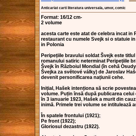
Anticariat carti literatura universala, umor, comic
Format: 16/12 cm-
2 volume
acesta carte este atat de celebra incat in
restaurant cu numele Svejk si o statuie in 
in Polonia
Peripețiile bravului soldat Švejk este titlul
romanului satiric neterminat Peripețiile b
Švejk în Războiul Mondial (în cehă Osud
Švejka za světové války) de Jaroslav Ha
devenit personificarea națiunii cehe.
Inițial, Hašek intenționa să scrie povestea
volume. Puțin însă după publicarea celui d
în 3 ianuarie 1923, Hašek a murit din cau
inimă. Primele trei volume se intitulează as
În spatele frontului (1921);
Pe front (1922);
Gloriosul dezastru (1922).