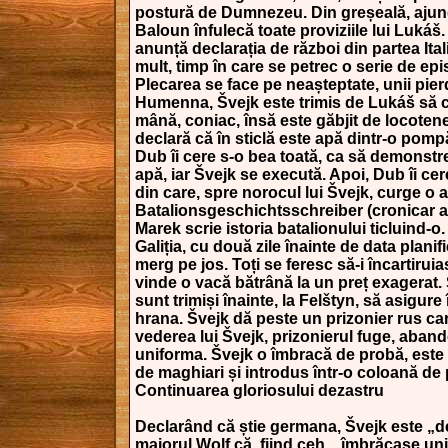
postură de Dumnezeu. Din greșeală, ajunge
Baloun înfulecă toate proviziile lui Luká
anunță declarația de război din partea Itali
mult, timp în care se petrec o serie de epi
Plecarea se face pe neașteptate, unii pier
Humenna, Švejk este trimis de Lukáš să 
mână, coniac, însă este găbjit de locoten
declară că în sticlă este apă dintr-o pompă
Dub îi cere s-o bea toată, ca să demonstr
apă, iar Švejk se execută. Apoi, Dub îi ce
din care, spre norocul lui Švejk, curge o 
Batalionsgeschichtsschreiber (cronicar al
Marek scrie istoria batalionului ticluind-o
Galiția, cu două zile înainte de data planif
merg pe jos. Toți se feresc să-i încartirui
vinde o vacă bătrână la un preț exagerat.
sunt trimiși înainte, la Felštyn, să asigure 
hrana. Švejk dă peste un prizonier rus ca
vederea lui Švejk, prizonierul fuge, aban
uniforma. Švejk o îmbracă de probă, este 
de maghiari și introdus într-o coloană de p
Continuarea gloriosului dezastru
Declarând că știe germana, Švejk este „d
maiorul Wolf că, fiind ceh, „îmbrăcase u