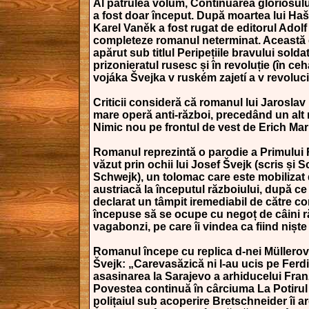
Al patrulea volum, Continuarea gloriosulu
a fost doar început. După moartea lui Haše
Karel Vaněk a fost rugat de editorul Adol
completeze romanul neterminat. Această 
apărut sub titlul Peripețiile bravului solda
prizonieratul rusesc și în revoluție (în 
vojáka Švejka v ruském zajetí a v revoluci)
Criticii consideră că romanul lui Jarosla
mare operă anti-război, precedând un alt
Nimic nou pe frontul de vest de Erich Ma
Romanul reprezintă o parodie a Primului
văzut prin ochii lui Josef Švejk (scris și 
Schwejk), un tolomac care este mobilizat
austriacă la începutul războiului, după ce
declarat un tâmpit iremediabil de către c
începuse să se ocupe cu negoț de câini r
vagabonzi, pe care îi vindea ca fiind niște
Romanul începe cu replica d-nei Müllerov
Švejk: „Carevasăzică ni l-au ucis pe Fer
asasinarea la Sarajevo a arhiducelui Fra
Povestea continuă în cârciuma La Potirul
polițaiul sub acoperire Bretschneider îi a