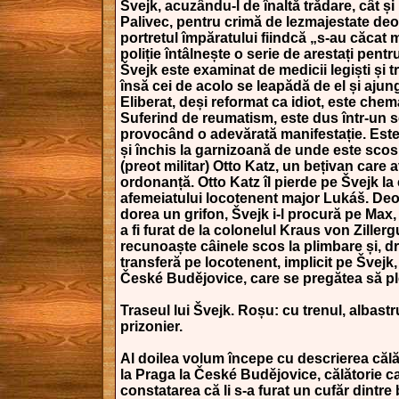
Švejk, acuzându-l de înaltă trădare, cât ș
Palivec, pentru crimă de lezmajestate deoa
portretul împăratului fiindcă „s-au căcat 
poliție întâlnește o serie de arestați pent
Švejk este examinat de medicii legiști și t
însă cei de acolo se leapădă de el și ajunge
Eliberat, deși reformat ca idiot, este chem
Suferind de reumatism, este dus într-un s
provocând o adevărată manifestație. Este
și închis la garnizoană de unde este scos
(preot militar) Otto Katz, un bețivan care
ordonanță. Otto Katz îl pierde pe Švejk la 
afemeiatului locotenent major Lukáš. Deo
dorea un grifon, Švejk i-l procură pe Max
a fi furat de la colonelul Kraus von Zillerg
recunoaște câinele scos la plimbare și, dr
transferă pe locotenent, implicit pe Švejk
České Budějovice, care se pregătea să pl
Traseul lui Švejk. Roșu: cu trenul, albastr
prizonier.
Al doilea volum începe cu descrierea călăt
la Praga la České Budějovice, călătorie 
constatarea că li s-a furat un cufăr dintre