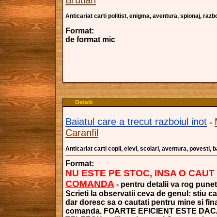
Brutian
Anticariat carti politist, enigma, aventura, spionaj, razbo
Format:
de format mic
Detalii
Baiatul care a trecut razboiul inot
-
Caranfil
Anticariat carti copii, elevi, scolari, aventura, povesti,
Format:
NU ESTE PE STOC, INSA O CAUT
COMANDA
- pentru detalii va rog punet
Scrieti la observatii ceva de genul: stiu c
dar doresc sa o cautati pentru mine si fina
comanda. FOARTE EFICIENT ESTE DAC