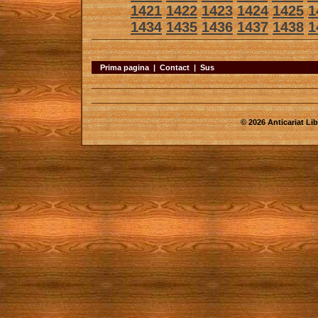
1421
1422
1423
1424
1425
1
1434
1435
1436
1437
1438
1
Prima pagina
|
Contact
|
Sus
© 2026 Anticariat Libr