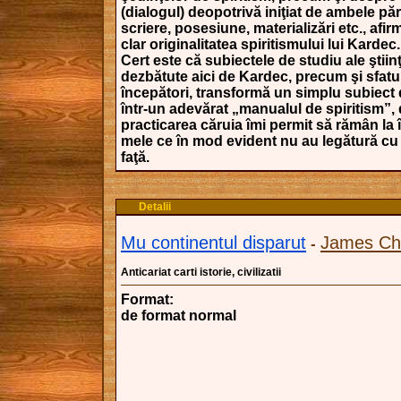
(dialogul) deopotrivă iniţiat de ambele părţ
scriere, posesiune, materializări etc., af
clar originalitatea spiritismului lui Kardec.
Cert este că subiectele de studiu ale ştiinţe
dezbătute aici de Kardec, precum şi sfatu
începători, transformă un simplu subiect
într-un adevărat „manualul de spiritism”,
practicarea căruia îmi permit să rămân la î
mele ce în mod evident nu au legătură cu
faţă.
Detalii
Mu continentul disparut
James Ch
-
Anticariat carti istorie, civilizatii
Format:
de format normal