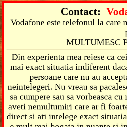
Contact:
Voda
Vodafone este telefonul la care m
MULTUMESC P
Din experienta mea reiese ca cei
mai exact situatia indiferent da
persoane care nu au accepta
neintelegeri. Nu vreau sa pacales
sa cumpere sau sa vorbeasca cu m
aveti nemultumiri care ar fi foart
direct si ati intelege exact situat
e mult mai bogata in nuante si in