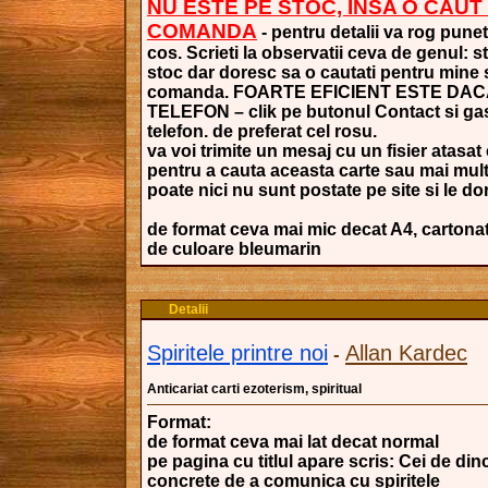
NU ESTE PE STOC, INSA O CAUT
COMANDA
- pentru detalii va rog punet
cos. Scrieti la observatii ceva de genul: s
stoc dar doresc sa o cautati pentru mine si
comanda. FOARTE EFICIENT ESTE DAC
TELEFON – clik pe butonul Contact si gasi
telefon. de preferat cel rosu.
va voi trimite un mesaj cu un fisier atasat 
pentru a cauta aceasta carte sau mai mult
poate nici nu sunt postate pe site si le dori
de format ceva mai mic decat A4, cartonat
de culoare bleumarin
Detalii
Spiritele printre noi
Allan Kardec
-
Anticariat carti ezoterism, spiritual
Format:
de format ceva mai lat decat normal
pe pagina cu titlul apare scris: Cei de din
concrete de a comunica cu spiritele