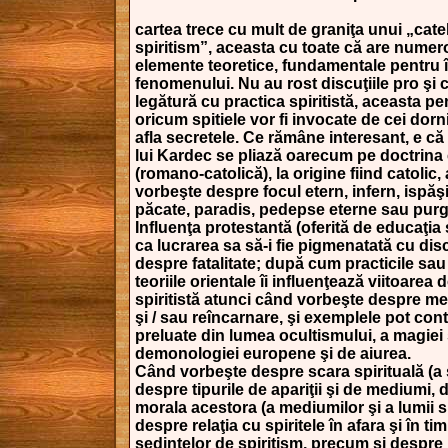
cartea trece cu mult de graniţa unui „cat
spiritism”, aceasta cu toate că are numer
elemente teoretice, fundamentale pentru 
fenomenului. Nu au rost discuţiile pro şi 
legătură cu practica spiritistă, aceasta pe
oricum spitiele vor fi invocate de cei dorni
afla secretele. Ce rămâne interesant, e că 
lui Kardec se pliază oarecum pe doctrina 
(romano-catolică), la origine fiind catolic
vorbeşte despre focul etern, infern, ispăş
păcate, paradis, pedepse eterne sau purg
Influenţa protestantă (oferită de educaţia 
ca lucrarea sa să-i fie pigmenatată cu dis
despre fatalitate; după cum practicile sa
teoriile orientale îi influenţează viitoarea 
spiritistă atunci când vorbeşte despre 
şi / sau reîncarnare, şi exemplele pot con
preluate din lumea ocultismului, a magiei
demonologiei europene şi de aiurea.
Când vorbeşte despre scara spirituală (a s
despre tipurile de apariţii şi de mediumi,
morala acestora (a mediumilor şi a lumii sp
despre relaţia cu spiritele în afara şi în ti
şedinţelor de spiritism, precum şi despre 