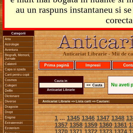
au un raspuns instantaneu si se 
corecta
Categorii
Arta
Astrologie
Aventura
Anticariat Librarie - Mii de car
Biografii, Memorii,
Jurnale
Calatorii
Prima pagină
Impresii
Cont
Capa si spada
Carti pentru copii
Cosmos
Cauta in
Nu aveti 
Culegeri
Anticariat Librarie
Delfin
Dictionare
Diverse
Anticariat Librarie => Lista carti => Cautare:
Dragoste
Drept
1
...
1345
1346
1347
1348
13
Enigme
Extraterestri
1357
1358
1359
1360
1361
1
Ezoterism
1370
1371
1372
1373
1374
1