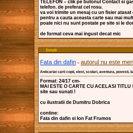
TELEFON – clik pe butonul Contact si gasi
telefon. de preferat cel rosu.
va voi trimite un mesaj cu un fisier atasat 
pentru a cauta aceasta carte sau mai mult
poate nici nu sunt postate pe site si le dori
de format ceva mai ingust decat mic
Detalii
Fata din dafin
autorul nu este men
-
Anticariat carti copii, elevi, scolari, aventura, povesti,
Format: 24/17 cm-
MAI ESTE O CARTE CU ACELASI TITLU ! v
site sau sunati !
cu ilustratii de Dumitru Dobrica
contine:
Fata din dafin si Ion Fat Frumos