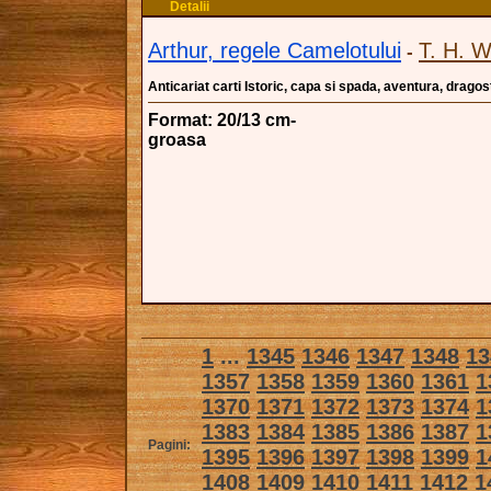
Detalii
Arthur, regele Camelotului
T. H. W
-
Anticariat carti Istoric, capa si spada, aventura, dragos
Format: 20/13 cm-
groasa
1
...
1345
1346
1347
1348
13
1357
1358
1359
1360
1361
1
1370
1371
1372
1373
1374
1
1383
1384
1385
1386
1387
1
Pagini:
1395
1396
1397
1398
1399
1
1408
1409
1410
1411
1412
1