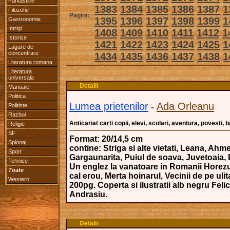
Fantastice
1383
1384
1385
1386
1387
1
Filozofie
Pagini:
1395
1396
1397
1398
1399
1
Gastronomie
Intrigi
1408
1409
1410
1411
1412
1
Istorice
1421
1422
1423
1424
1425
1
Lagare de
concentrare
1434
1435
1436
1437
1438
1
Literatura romana
Literatura
universala
Detalii
Manuale
Politica
Lumea prietenilor
Ada Orleanu
Politiste
-
Razboi
Anticariat carti copii, elevi, scolari, aventura, povesti,
Religie
SF
Format: 20/14,5 cm
Spionaj
contine: Striga si alte vietati, Leana, Ahme
Sport
Gargaunarita, Puiul de soava, Juvetoaia, 
Tehnice
Un englez la vanatoare in Romanii Horezu
Toate
cal erou, Merta hoinarul, Vecinii de pe uli
Western
200pg. Coperta si ilustratii alb negru Feli
Andrasiu.
Detalii