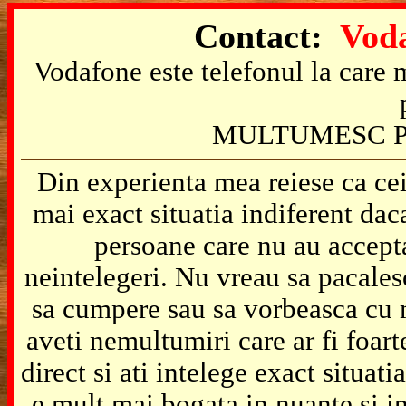
Contact:
Voda
Vodafone este telefonul la care m
MULTUMESC P
Din experienta mea reiese ca cei
mai exact situatia indiferent da
persoane care nu au accepta
neintelegeri. Nu vreau sa pacales
sa cumpere sau sa vorbeasca cu m
aveti nemultumiri care ar fi foart
direct si ati intelege exact situat
e mult mai bogata in nuante si in