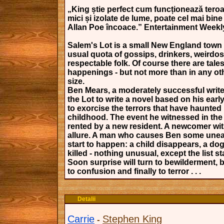
„King știe perfect cum funcționează teroar
mici și izolate de lume, poate cel mai bine
Allan Poe încoace.” Entertainment Weekl
Salem's Lot is a small New England town 
usual quota of gossips, drinkers, weirdo
respectable folk. Of course there are tale
happenings - but not more than in any oth
size.
Ben Mears, a moderately successful writer
the Lot to write a novel based on his earl
to exorcise the terrors that have haunted
childhood. The event he witnessed in th
rented by a new resident. A newcomer wit
allure. A man who causes Ben some unea
start to happen: a child disappears, a dog 
killed - nothing unusual, except the list st
Soon surprise will turn to bewilderment,
to confusion and finally to terror . . .
Detalii
Carrie
Stephen King
-