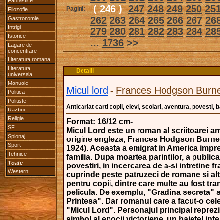
Fantastice
( 246 )
247
248
249
250
25
Pagini:
Filozofie
262
263
264
265
266
267
26
Gastronomie
Intrigi
279
280
281
282
283
284
28
Istorice
...
1736
>>
Lagare de
concentrare
Literatura romana
Literatura
Detalii
universala
Manuale
Micul lord
Frances Hodgson Burne
-
Politica
Politiste
Anticariat carti copii, elevi, scolari, aventura, povesti,
Razboi
Religie
Format: 16/12 cm-
SF
Micul Lord este un roman al scriitoarei a
Spionaj
origine engleza, Frances Hodgson Burnet
Sport
1924). Aceasta a emigrat in America impr
Tehnice
familia. Dupa moartea parintilor, a publica
Toate
povestiri, in incercarea de a-si intretine fr
Western
cuprinde peste patruzeci de romane si alt
pentru copii, dintre care multe au fost tr
pelicula. De exemplu, "Gradina secreta" s
Printesa". Dar romanul care a facut-o cel
"Micul Lord". Personajul principal reprezi
simbol al epocii victoriene, un baietel inte