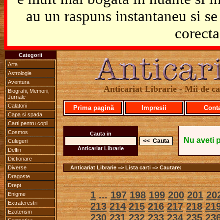
au un raspuns instantaneu si se 
corecta
Categorii
Arta
Astrologie
Aventura
Anticariat Librarie - Mii de car
Biografii, Memorii,
Jurnale
Calatorii
Prima pagină
Impresii
Cont
Capa si spada
Carti pentru copii
Cosmos
Cauta in
Nu aveti 
Culegeri
Anticariat Librarie
Delfin
Dictionare
Diverse
Anticariat Librarie => Lista carti => Cautare:
Dragoste
Drept
1
...
197
198
199
200
201
20
Enigme
Extraterestri
213
214
215
216
217
218
21
Ezoterism
230
231
232
233
234
235
23