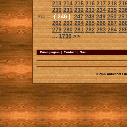
213
214
215
216
217
218
21
230
231
232
233
234
235
23
( 246 )
247
248
249
250
25
Pagini:
262
263
264
265
266
267
26
279
280
281
282
283
284
28
...
1736
>>
Prima pagina
|
Contact
|
Sus
© 2026 Anticariat Libr