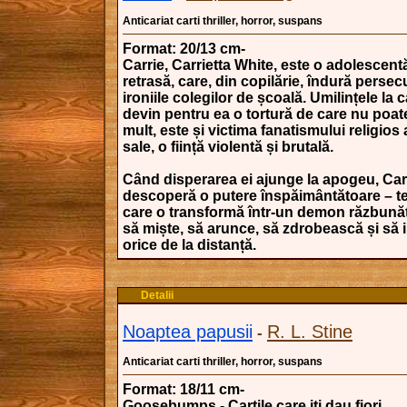
Anticariat carti thriller, horror, suspans
Format: 20/13 cm-
Carrie, Carrietta White, este o adolescentă
retrasă, care, din copilărie, îndură persecuț
ironiile colegilor de școală. Umilințele la
devin pentru ea o tortură de care nu poat
mult, este și victima fanatismului religios
sale, o ființă violentă și brutală.
Când disperarea ei ajunge la apogeu, Carr
descoperă o putere înspăimântătoare – te
care o transformă într-un demon răzbunăt
să miște, să arunce, să zdrobească și să
orice de la distanță.
Detalii
Noaptea papusii
R. L. Stine
-
Anticariat carti thriller, horror, suspans
Format: 18/11 cm-
Goosebumps - Cartile care iti dau fiori