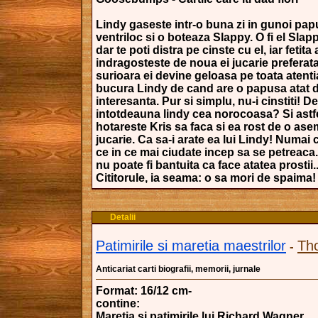
Lindy gaseste intr-o buna zi in gunoi pa
ventriloc si o boteaza Slappy. O fi el Slap
dar te poti distra pe cinste cu el, iar fetit
indragosteste de noua ei jucarie preferat
surioara ei devine geloasa pe toata atenti
bucura Lindy de cand are o papusa atat 
interesanta. Pur si simplu, nu-i cinstiti! D
intotdeauna lindy cea norocoasa? Si astf
hotareste Kris sa faca si ea rost de o as
jucarie. Ca sa-i arate ea lui Lindy! Numai c
ce in ce mai ciudate incep sa se petreaca
nu poate fi bantuita ca face atatea prostii
Cititorule, ia seama: o sa mori de spaima!
Detalii
Patimirile si maretia maestrilor
Th
-
Anticariat carti biografii, memorii, jurnale
Format: 16/12 cm-
contine:
Maretia si patimirile lui Richard Wagner