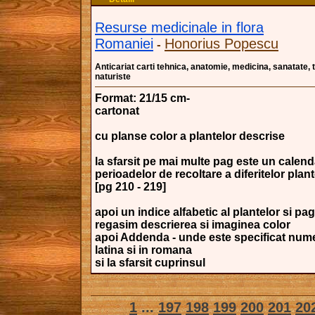
Resurse medicinale in flora
Romaniei
Honorius Popescu
-
Anticariat carti tehnica, anatomie, medicina, sanatate,
naturiste
Format: 21/15 cm-
cartonat
cu planse color a plantelor descrise
la sfarsit pe mai multe pag este un calend
perioadelor de recoltare a diferitelor plan
[pg 210 - 219]
apoi un indice alfabetic al plantelor si pag
regasim descrierea si imaginea color
apoi Addenda - unde este specificat numel
latina si in romana
si la sfarsit cuprinsul
1
...
197
198
199
200
201
20