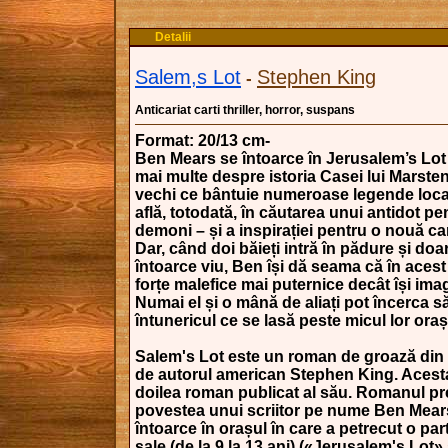
Detalii
Salem,s Lot
Stephen King
-
Anticariat carti thriller, horror, suspans
Format: 20/13 cm-
Ben Mears se întoarce în Jerusalem’s Lot 
mai multe despre istoria Casei lui Marste
vechi ce bântuie numeroase legende loca
află, totodată, în căutarea unui antidot pen
demoni – și a inspirației pentru o nouă ca
Dar, când doi băieți intră în pădure și doa
întoarce viu, Ben își dă seama că în acest
forțe malefice mai puternice decât își ima
Numai el și o mână de aliați pot încerca 
întunericul ce se lasă peste micul lor oraș
Salem's Lot este un roman de groază din 
de autorul american Stephen King. Acesta
doilea roman publicat al său. Romanul pr
povestea unui scriitor pe nume Ben Mear
întoarce în orașul în care a petrecut o part
sale (de la 9 la 13 ani) («Jerusalem's Lot»