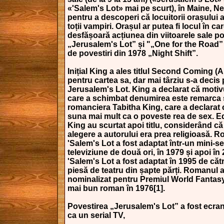
«'Salem's Lot» mai pe scurt), în Maine, 
pentru a descoperi că locuitorii orașului 
toții vampiri. Orașul ar putea fi locul în ca
desfășoară acțiunea din viitoarele sale po
„Jerusalem's Lot” și "„One for the Road” 
de povestiri din 1978 „Night Shift”.
Inițial King a ales titlul Second Coming (
pentru cartea sa, dar mai târziu s-a decis
Jerusalem's Lot. King a declarat că motiv
care a schimbat denumirea este remarca s
romanciera Tabitha King, care a declarat c
suna mai mult ca o poveste rea de sex. Edi
King au scurtat apoi titlu, considerând c
alegere a autorului era prea religioasă. 
'Salem's Lot a fost adaptat într-un mini-se
televiziune de două ori, în 1979 și apoi în
'Salem's Lot a fost adaptat în 1995 de căt
piesă de teatru din șapte părți. Romanul a
nominalizat pentru Premiul World Fantasy
mai bun roman în 1976[1].
Povestirea „Jerusalem's Lot” a fost ecran
ca un serial TV,