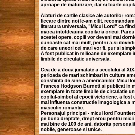
aproape de maturizare, dar si foarte copil
Alaturi de cartile clasice ale autorilor rom
fiecare dintre noi le-am citit, recomandam
literatura universala, "Micul Lord" ca fiin
marca intotdeauna copilaria oricui. Parcu
acestei opere, copiii vor deveni mai dorni
cunoaste cat mai mult, pentru a-si dovedi 
de care uneori cei mari vor fi, pur si simplu,
A fost publicat in milioane de exemplare i
limbile de circulatie universala,
Cea de a doua jumatate a secolului al XIX-
perioada de mari schimbari in cultura ame
constiinta de sine a americanilor. Micul lo
Frances Hodgson Burnett si publicat in m
exemplare in toate limbile de circulatie un
copilul-simbol al epocii victoriene, a fost 
mai influenta constructie imagologica a 
masculin romantic.
Personajul principal - micul lord Fountler
pe buna dreptate, drept erou pentru micii c
mai bine de 100 de ani, datorita personalit
nobile, generoase si unice.