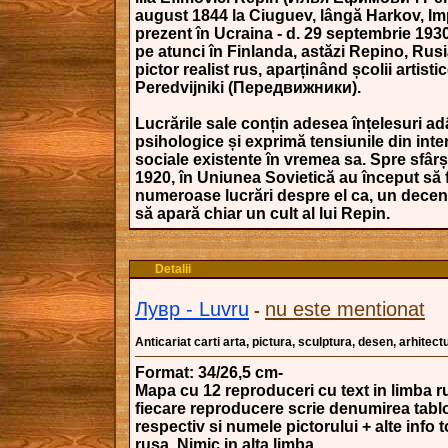
august 1844 la Ciuguev, lângă Harkov, Imp
prezent în Ucraina - d. 29 septembrie 193
pe atunci în Finlanda, astăzi Repino, Rusi
pictor realist rus, aparținând școlii artisti
Peredvijniki (Передвижники).
Lucrările sale conțin adesea înțelesuri ad
psihologice și exprimă tensiunile din inter
sociale existente în vremea sa. Spre sfârși
1920, în Uniunea Sovietică au început să f
numeroase lucrări despre el ca, un deceni
să apară chiar un cult al lui Repin.
Detalii
Лувр - Luvru
nu este mentionat
-
Anticariat carti arta, pictura, sculptura, desen, arhitectu
Format: 34/26,5 cm-
Mapa cu 12 reproduceri cu text in limba r
fiecare reproducere scrie denumirea tabl
respectiv si numele pictorului + alte info t
rusa. Nimic in alta limba