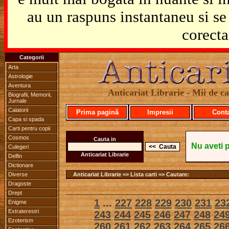
au un raspuns instantaneu si se 
corecta
Categorii
Arta
Astrologie
Aventura
Anticariat Librarie - Mii de car
Biografii, Memorii,
Jurnale
Calatorii
Prima pagină
Impresii
Cont
Capa si spada
Carti pentru copii
Cosmos
Cauta in
Nu aveti 
Culegeri
Anticariat Librarie
Delfin
Dictionare
Diverse
Anticariat Librarie => Lista carti => Cautare:
Dragoste
Drept
1
...
227
228
229
230
231
23
Enigme
Extraterestri
243
244
245
246
247
248
24
Ezoterism
260
261
262
263
264
265
26