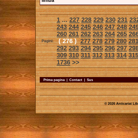
limba
1
...
227
228
229
230
231
23
243
244
245
246
247
248
24
260
261
262
263
264
265
26
( 276 )
277
278
279
280
28
Pagini:
292
293
294
295
296
297
29
309
310
311
312
313
314
31
1736
>>
Prima pagina
|
Contact
|
Sus
© 2026 Anticariat Libr