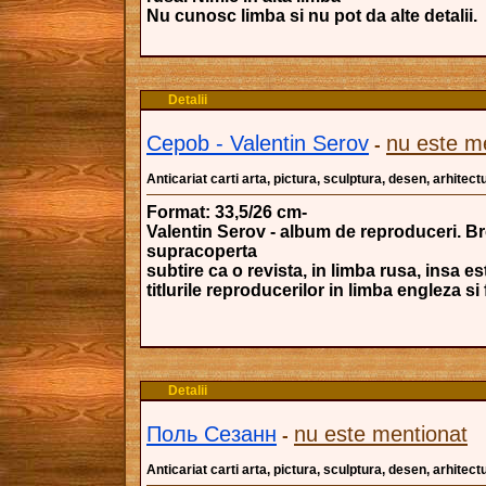
Nu cunosc limba si nu pot da alte detalii.
Detalii
Cepob - Valentin Serov
nu este m
-
Anticariat carti arta, pictura, sculptura, desen, arhitectu
Format: 33,5/26 cm-
Valentin Serov - album de reproduceri. Br
supracoperta
subtire ca o revista, in limba rusa, insa e
titlurile reproducerilor in limba engleza si
Detalii
Поль Сезанн
nu este mentionat
-
Anticariat carti arta, pictura, sculptura, desen, arhitectu