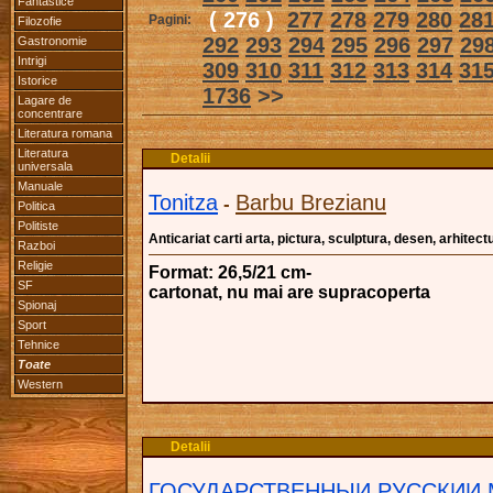
Fantastice
( 276 )
277
278
279
280
28
Pagini:
Filozofie
292
293
294
295
296
297
29
Gastronomie
Intrigi
309
310
311
312
313
314
31
Istorice
1736
>>
Lagare de
concentrare
Literatura romana
Literatura
Detalii
universala
Manuale
Tonitza
Barbu Brezianu
-
Politica
Politiste
Anticariat carti arta, pictura, sculptura, desen, arhitectu
Razboi
Religie
Format: 26,5/21 cm-
SF
cartonat, nu mai are supracoperta
Spionaj
Sport
Tehnice
Toate
Western
Detalii
ГОСУДАРСТВЕННЫИ РУССКИИ 