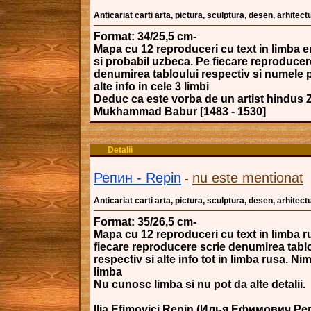
Anticariat carti arta, pictura, sculptura, desen, arhitectu
Format: 34/25,5 cm-
Mapa cu 12 reproduceri cu text in limba e
si probabil uzbeca. Pe fiecare reproducer
denumirea tabloului respectiv si numele p
alte info in cele 3 limbi
Deduc ca este vorba de un artist hindus 
Mukhammad Babur [1483 - 1530]
Detalii
Репин - Repin
nu este mentionat
-
Anticariat carti arta, pictura, sculptura, desen, arhitectu
Format: 35/26,5 cm-
Mapa cu 12 reproduceri cu text in limba r
fiecare reproducere scrie denumirea tabl
respectiv si alte info tot in limba rusa. Nim
limba
Nu cunosc limba si nu pot da alte detalii.
Ilia Efimovici Repin (Илья Ефимович Реп