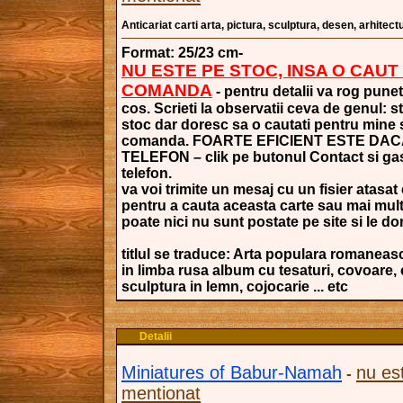
Anticariat carti arta, pictura, sculptura, desen, arhitectu
Format: 25/23 cm-
NU ESTE PE STOC, INSA O CAUT
COMANDA
- pentru detalii va rog punet
cos. Scrieti la observatii ceva de genul: s
stoc dar doresc sa o cautati pentru mine si
comanda. FOARTE EFICIENT ESTE DAC
TELEFON – clik pe butonul Contact si gasi
telefon.
va voi trimite un mesaj cu un fisier atasat 
pentru a cauta aceasta carte sau mai mult
poate nici nu sunt postate pe site si le dori
titlul se traduce: Arta populara romaneas
in limba rusa album cu tesaturi, covoare,
sculptura in lemn, cojocarie ... etc
Detalii
Miniatures of Babur-Namah
nu es
-
mentionat