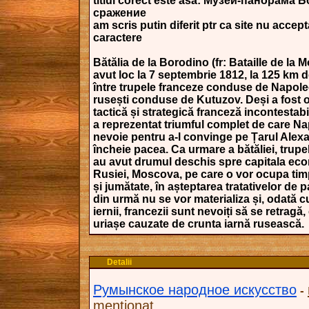
titlul corect este asa: Музей-панорама
сражение
am scris putin diferit ptr ca site nu accep
caractere
Bătălia de la Borodino (fr: Bataille de la 
avut loc la 7 septembrie 1812, la 125 km
între trupele franceze conduse de Napole
rusești conduse de Kutuzov. Deși a fost o
tactică și strategică franceză incontestabi
a reprezentat triumful complet de care N
nevoie pentru a-l convinge pe Țarul Alexa
încheie pacea. Ca urmare a bătăliei, trupe
au avut drumul deschis spre capitala ec
Rusiei, Moscova, pe care o vor ocupa tim
și jumătate, în așteptarea tratativelor de 
din urmă nu se vor materializa și, odată c
iernii, francezii sunt nevoiți să se retragă,
uriașe cauzate de crunta iarnă rusească.
Detalii
Румынское народное искусство
-
mentionat