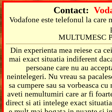
Contact:
Voda
Vodafone este telefonul la care m
MULTUMESC P
Din experienta mea reiese ca cei
mai exact situatia indiferent da
persoane care nu au accepta
neintelegeri. Nu vreau sa pacales
sa cumpere sau sa vorbeasca cu m
aveti nemultumiri care ar fi foart
direct si ati intelege exact situat
e mult mai bogata in nuante si in