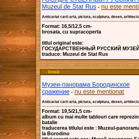
Muzeul de Stat Rus
nu este ment
-
Anticariat carti arta, pictura, sculptura, desen, arhitectu
Format: 16,5/12,5 cm-
brosata, cu supracoperta
titlul original este:
ГОСУДАРСТВЕННЫЙ РУССКИЙ МУЗЕЙ 
traduce: Muzeul de Stat Rus
Detalii
Музеи-панорама Бородинское
сражение
nu este mentionat
-
Anticariat carti arta, pictura, sculptura, desen, arhitectu
Format: 19,5/21,5 cm-
album cu mai multe tablouri care reprezin
batalie
traducerea titlului este : Muzeul-panoram
la Borodino