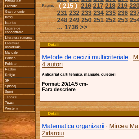
Fantastice
( 215 )
216
217
218
219
22
Pagini:
Filozofie
231
232
233
234
235
236
23
Gastronomie
Intrigi
248
249
250
251
252
253
25
Istorice
...
1736
>>
Lagare de
concentrare
Literatura romana
Literatura
Detalii
universala
Manuale
Metode de decizii multicriteriale
M.
-
Politica
4 autori
Politiste
Razboi
Anticariat carti tehnica, manuale, culegeri
Religie
SF
Format: 20/14,5 cm-
Spionaj
Fara descriere
Sport
Tehnice
Toate
Western
Detalii
Matematica organizarii
Mircea Mali
-
Zidaroiu