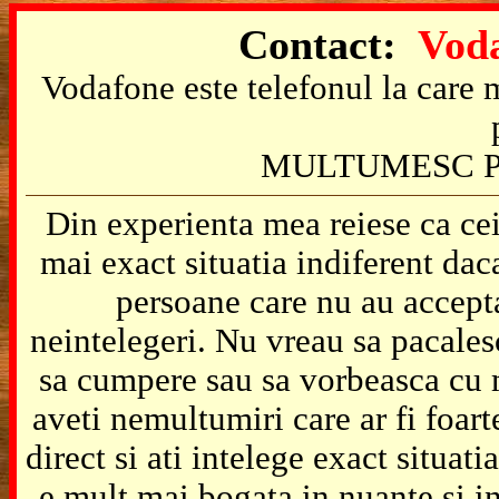
Contact:
Voda
Vodafone este telefonul la care m
MULTUMESC P
Din experienta mea reiese ca cei
mai exact situatia indiferent da
persoane care nu au accepta
neintelegeri. Nu vreau sa pacales
sa cumpere sau sa vorbeasca cu m
aveti nemultumiri care ar fi foart
direct si ati intelege exact situat
e mult mai bogata in nuante si in