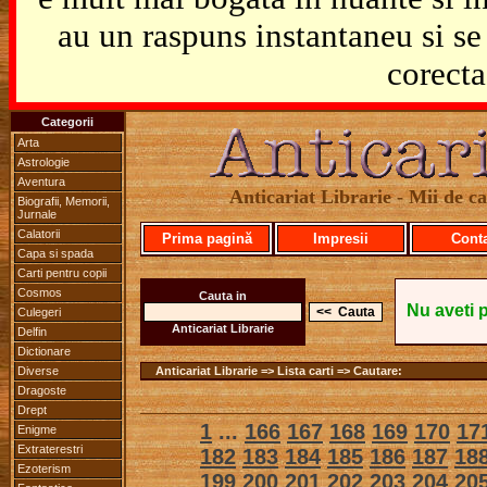
au un raspuns instantaneu si se 
corecta
Categorii
Arta
Astrologie
Aventura
Anticariat Librarie - Mii de car
Biografii, Memorii,
Jurnale
Calatorii
Prima pagină
Impresii
Cont
Capa si spada
Carti pentru copii
Cosmos
Cauta in
Nu aveti 
Culegeri
Anticariat Librarie
Delfin
Dictionare
Diverse
Anticariat Librarie => Lista carti => Cautare:
Dragoste
Drept
1
...
166
167
168
169
170
17
Enigme
Extraterestri
182
183
184
185
186
187
18
Ezoterism
199
200
201
202
203
204
20