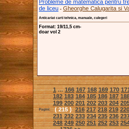
Probleme de matematica pentru trea
de liceu
Gheorghe Calugarita si V
-
Anticariat carti tehnica, manuale, culegeri
Format: 19/11,5 cm-
doar vol 2
1
...
166
167
168
169
170
17
182
183
184
185
186
187
18
199
200
201
202
203
204
20
( 215 )
216
217
218
219
22
Pagini:
231
232
233
234
235
236
23
248
249
250
251
252
253
25