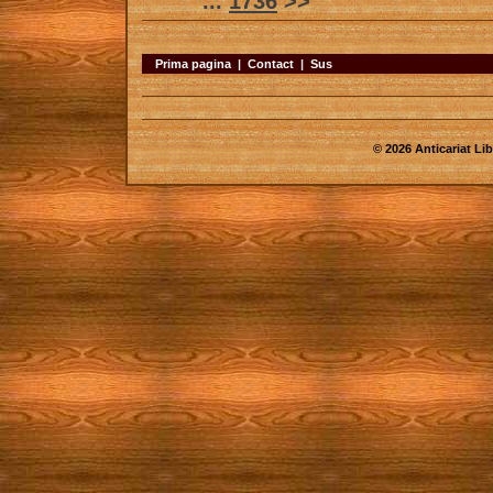
...
1736
>>
Prima pagina
|
Contact
|
Sus
© 2026 Anticariat Libr