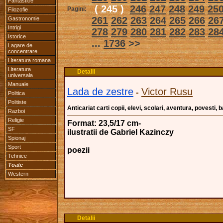
Fantastice
( 245 )
246
247
248
249
25
Pagini:
Filozofie
261
262
263
264
265
266
26
Gastronomie
Intrigi
278
279
280
281
282
283
28
Istorice
...
1736
>>
Lagare de
concentrare
Literatura romana
Literatura
Detalii
universala
Manuale
Lada de zestre
Victor Rusu
-
Politica
Politiste
Anticariat carti copii, elevi, scolari, aventura, povesti,
Razboi
Religie
Format: 23,5/17 cm-
SF
ilustratii de Gabriel Kazinczy
Spionaj
Sport
poezii
Tehnice
Toate
Western
Detalii