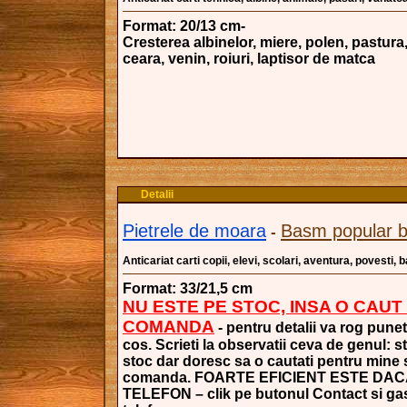
Format: 20/13 cm-
Cresterea albinelor, miere, polen, pastura,
ceara, venin, roiuri, laptisor de matca
Detalii
Pietrele de moara
Basm popular b
-
Anticariat carti copii, elevi, scolari, aventura, povesti,
Format: 33/21,5 cm
NU ESTE PE STOC, INSA O CAUT
COMANDA
- pentru detalii va rog punet
cos. Scrieti la observatii ceva de genul: s
stoc dar doresc sa o cautati pentru mine si
comanda. FOARTE EFICIENT ESTE DAC
TELEFON – clik pe butonul Contact si gasi