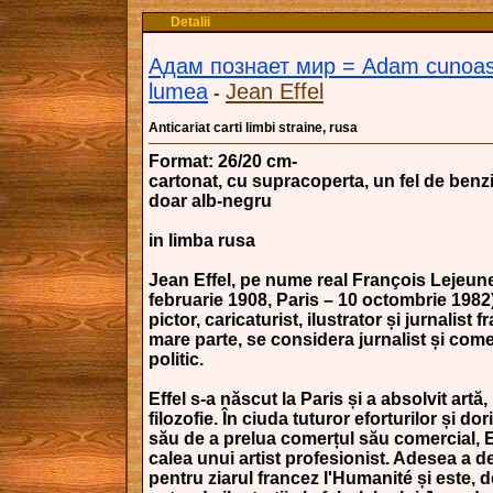
Detalii
Адам познает мир = Adam cunoas
lumea
Jean Effel
-
Anticariat carti limbi straine, rusa
Format: 26/20 cm-
cartonat, cu supracoperta, un fel de benz
doar alb-negru
in limba rusa
Jean Effel, pe nume real François Lejeun
februarie 1908, Paris – 10 octombrie 1982)
pictor, caricaturist, ilustrator și jurnalist f
mare parte, se considera jurnalist și com
politic.
Effel s-a născut la Paris și a absolvit artă
filozofie. În ciuda tuturor eforturilor și dor
său de a prelua comerțul său comercial, Ef
calea unui artist profesionist. Adesea a 
pentru ziarul francez l'Humanité și este,