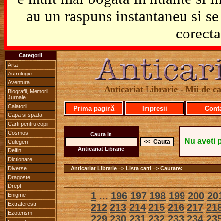
au un raspuns instantaneu si se 
corecta
Categorii
Arta
Astrologie
Aventura
Anticariat Librarie - Mii de car
Biografii, Memorii,
Jurnale
Calatorii
Prima pagină
Impresii
Cont
Capa si spada
Carti pentru copii
Cosmos
Cauta in
Nu aveti 
Culegeri
Anticariat Librarie
Delfin
Dictionare
Diverse
Anticariat Librarie => Lista carti => Cautare:
Dragoste
Drept
1
...
196
197
198
199
200
20
Enigme
Extraterestri
212
213
214
215
216
217
21
Ezoterism
229
230
231
232
233
234
23