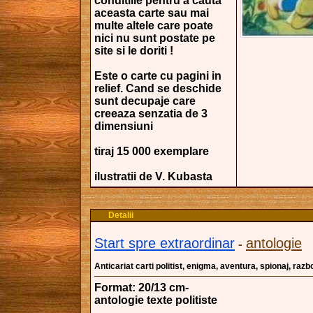
conditiile pentru a cauta
aceasta carte sau mai
multe altele care poate
nici nu sunt postate pe
site si le doriti !
Este o carte cu pagini in
relief. Cand se deschide
sunt decupaje care
creeaza senzatia de 3
dimensiuni
tiraj 15 000 exemplare
ilustratii de V. Kubasta
Detalii
Start spre extraordinar
antologie
-
Anticariat carti politist, enigma, aventura, spionaj, razb
Format: 20/13 cm-
antologie texte politiste