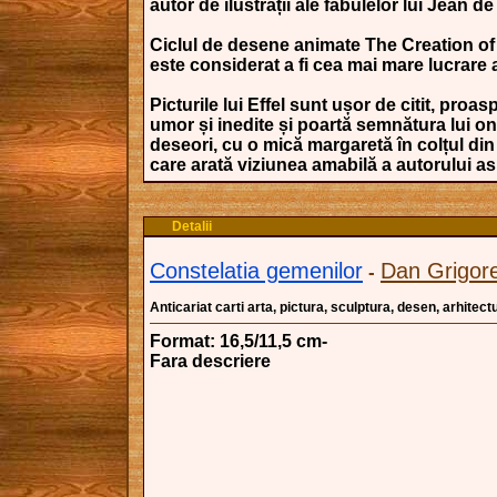
autor de ilustrații ale fabulelor lui Jean d
Ciclul de desene animate The Creation of
este considerat a fi cea mai mare lucrare 
Picturile lui Effel sunt ușor de citit, proas
umor și inedite și poartă semnătura lui on
deseori, cu o mică margaretă în colțul din
care arată viziunea amabilă a autorului as
Detalii
Constelatia gemenilor
Dan Grigor
-
Anticariat carti arta, pictura, sculptura, desen, arhitectu
Format: 16,5/11,5 cm-
Fara descriere