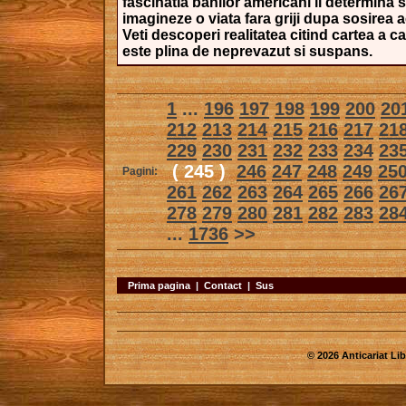
fascinatia banilor americani ii determina s
imagineze o viata fara griji dupa sosirea a
Veti descoperi realitatea citind cartea a c
este plina de neprevazut si suspans.
1
...
196
197
198
199
200
20
212
213
214
215
216
217
21
229
230
231
232
233
234
23
( 245 )
246
247
248
249
25
Pagini:
261
262
263
264
265
266
26
278
279
280
281
282
283
28
...
1736
>>
Prima pagina
|
Contact
|
Sus
© 2026 Anticariat Libr