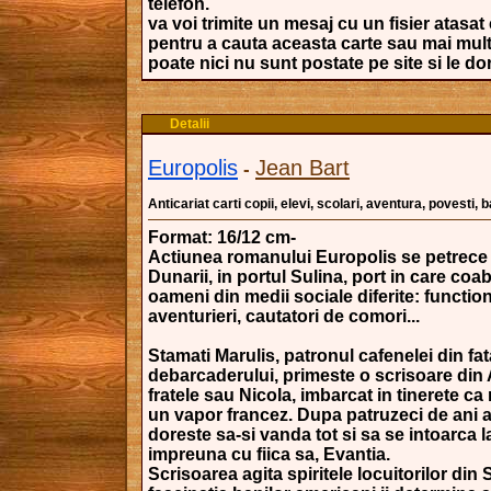
telefon.
va voi trimite un mesaj cu un fisier atasat 
pentru a cauta aceasta carte sau mai mult
poate nici nu sunt postate pe site si le dori
Detalii
Europolis
Jean Bart
-
Anticariat carti copii, elevi, scolari, aventura, povesti,
Format: 16/12 cm-
Actiunea romanului Europolis se petrece l
Dunarii, in portul Sulina, port in care coa
oameni din medii sociale diferite: function
aventurieri, cautatori de comori...
Stamati Marulis, patronul cafenelei din fat
debarcaderului, primeste o scrisoare din 
fratele sau Nicola, imbarcat in tinerete ca
un vapor francez. Dupa patruzeci de ani 
doreste sa-si vanda tot si sa se intoarca l
impreuna cu fiica sa, Evantia.
Scrisoarea agita spiritele locuitorilor din 