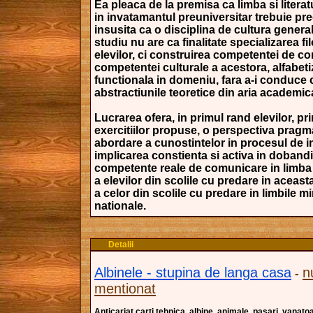
Ea pleaca de la premisa ca limba si liter
in invatamantul preuniversitar trebuie pre
insusita ca o disciplina de cultura general
studiu nu are ca finalitate specializarea fi
elevilor, ci construirea competentei de c
competentei culturale a acestora, alfabeti
functionala in domeniu, fara a-i conduce 
abstractiunile teoretice din aria academic
Lucrarea ofera, in primul rand elevilor, pri
exercitiilor propuse, o perspectiva pragm
abordare a cunostintelor in procesul de in
implicarea constienta si activa in doband
competente reale de comunicare in limba
a elevilor din scolile cu predare in aceasta
a celor din scolile cu predare in limbile mi
nationale.
Detalii
Albinele - stupina de langa casa
n
-
mentionat
Anticariat carti tehnica, albine, animale, pasari, vanato