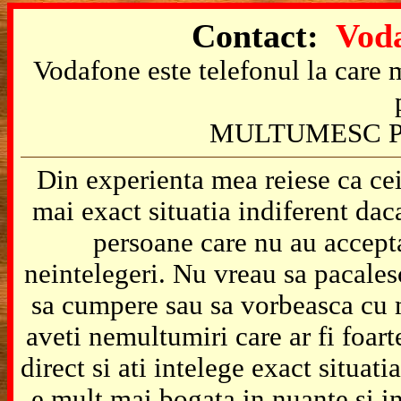
Contact:
Voda
Vodafone este telefonul la care m
MULTUMESC P
Din experienta mea reiese ca cei
mai exact situatia indiferent da
persoane care nu au accepta
neintelegeri. Nu vreau sa pacales
sa cumpere sau sa vorbeasca cu m
aveti nemultumiri care ar fi foart
direct si ati intelege exact situat
e mult mai bogata in nuante si in