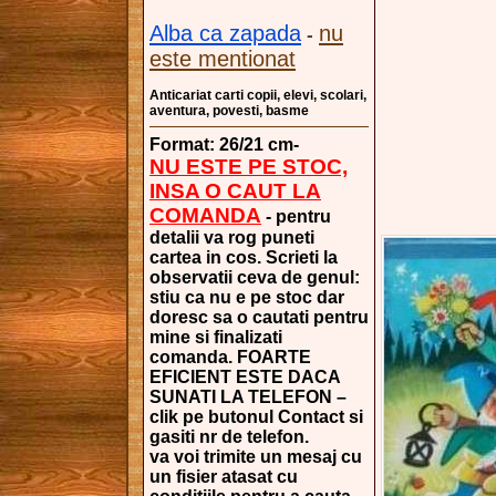
Alba ca zapada
nu
-
este mentionat
Anticariat carti copii, elevi, scolari,
aventura, povesti, basme
Format: 26/21 cm-
NU ESTE PE STOC,
INSA O CAUT LA
COMANDA
- pentru
detalii va rog puneti
cartea in cos. Scrieti la
observatii ceva de genul:
stiu ca nu e pe stoc dar
doresc sa o cautati pentru
mine si finalizati
comanda. FOARTE
EFICIENT ESTE DACA
SUNATI LA TELEFON –
clik pe butonul Contact si
gasiti nr de telefon.
va voi trimite un mesaj cu
un fisier atasat cu