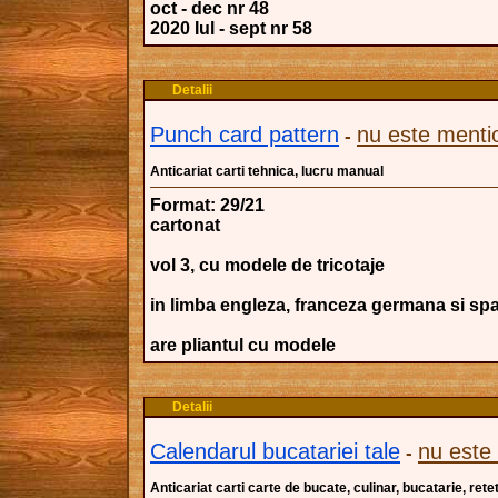
oct - dec nr 48
2020 Iul - sept nr 58
Detalii
Punch card pattern
nu este menti
-
Anticariat carti tehnica, lucru manual
Format: 29/21
cartonat
vol 3, cu modele de tricotaje
in limba engleza, franceza germana si sp
are pliantul cu modele
Detalii
Calendarul bucatariei tale
nu este
-
Anticariat carti carte de bucate, culinar, bucatarie, re