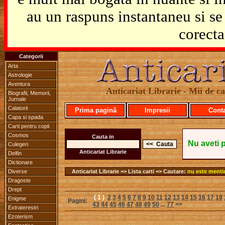
au un raspuns instantaneu si se 
corecta
Categorii
Arta
Astrologie
Aventura
Anticariat Librarie - Mii de car
Biografii, Memorii,
Jurnale
Calatorii
Prima pagină
Impresii
Cont
Capa si spada
Carti pentru copii
Cosmos
Cauta in
Nu aveti 
Culegeri
Anticariat Librarie
Delfin
Dictionare
Diverse
Anticariat Librarie => Lista carti => Cautare:
nu este menti
Dragoste
Drept
( 1 )
2
3
4
5
6
7
8
9
10
11
12
13
14
15
16
17
18
Enigme
Pagini:
43
44
45
46
47
48
49
50
...
77
>>
Extraterestri
Ezoterism