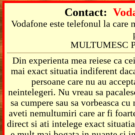
Contact:
Voda
Vodafone este telefonul la care m
MULTUMESC P
Din experienta mea reiese ca cei
mai exact situatia indiferent da
persoane care nu au accepta
neintelegeri. Nu vreau sa pacales
sa cumpere sau sa vorbeasca cu m
aveti nemultumiri care ar fi foart
direct si ati intelege exact situat
e mult mai bogata in nuante si in