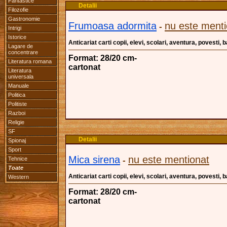
Fantastice
Detalii
Filozofie
Gastronomie
Frumoasa adormita
nu este menti
-
Intrigi
Istorice
Anticariat carti copii, elevi, scolari, aventura, povesti,
Lagare de
concentrare
Format: 28/20 cm-
Literatura romana
cartonat
Literatura
universala
Manuale
Politica
Politiste
Razboi
Religie
SF
Detalii
Spionaj
Sport
Mica sirena
nu este mentionat
Tehnice
-
Toate
Anticariat carti copii, elevi, scolari, aventura, povesti,
Western
Format: 28/20 cm-
cartonat