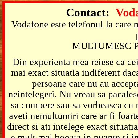
Contact:
Voda
Vodafone este telefonul la care m
MULTUMESC P
Din experienta mea reiese ca cei
mai exact situatia indiferent da
persoane care nu au accepta
neintelegeri. Nu vreau sa pacales
sa cumpere sau sa vorbeasca cu m
aveti nemultumiri care ar fi foart
direct si ati intelege exact situat
e mult mai bogata in nuante si in