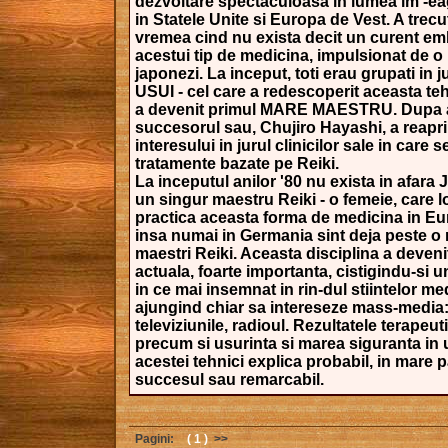
dezvoltare spectaculoasa in lumea im -eag
in Statele Unite si Europa de Vest. A trecu
vremea cind nu exista decit un curent em
acestui tip de medicina, impulsionat de o
japonezi. La inceput, toti erau grupati in j
USUI - cel care a redescoperit aceasta teh
a devenit primul MARE MAESTRU. Dupa 
succesorul sau, Chujiro Hayashi, a reapri
interesului in jurul clinicilor sale in care 
tratamente bazate pe Reiki.
La inceputul anilor '80 nu exista in afara 
un singur maestru Reiki - o femeie, care l
practica aceasta forma de medicina in Eu
insa numai in Germania sint deja peste o
maestri Reiki. Aceasta disciplina a deveni
actuala, foarte importanta, cistigindu-si u
in ce mai insemnat in rin-dul stiintelor me
ajungind chiar sa intereseze mass-media:
televiziunile, radioul. Rezultatele terapeut
precum si usurinta si marea siguranta in u
acestei tehnici explica probabil, in mare p
succesul sau remarcabil.
Pagini:
( 1 )
>>