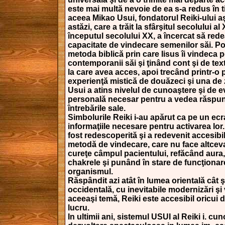
este mai multă nevoie de ea s-a redus în 
aceea Mikao Usui, fondatorul Reiki-ului a
astăzi, care a trăit la sfârşitul secolului al 
începutul secolului XX, a încercat să red
capacitate de vindecare semenilor săi. Po
metoda biblică prin care Iisus îi vindeca 
contemporanii săi şi ţinând cont şi de tex
la care avea acces, apoi trecând printr-o 
experienţă mistică de douăzeci şi una de 
Usui a atins nivelul de cunoaştere şi de e
personală necesar pentru a vedea răspun
întrebările sale.
Simbolurile Reiki i-au apărut ca pe un ecr
informaţiile necesare pentru activarea lor. 
fost redescoperită şi a redevenit accesibi
metodă de vindecare, care nu face altcev
cureţe câmpul pacientului, refăcând aura
chakrele şi punând în stare de funcţionar
organismul.
Răspândit azi atât în lumea orientală cât ş
occidentală, cu inevitabile modernizări şi 
aceeaşi temă, Reiki este accesibil oricui 
lucru.
In ultimii ani, sistemul USUI al Reiki i. cu