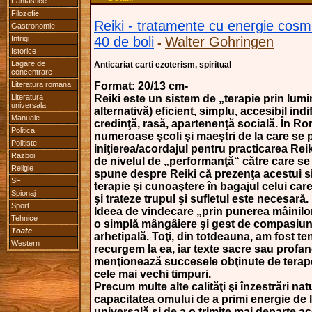
Fantastice
Filozofie
Reiki - tratamente cu energie cosm
Gastronomie
Intrigi
40 de boli
Walter Gohringen
-
Istorice
Lagare de
Anticariat carti ezoterism, spiritual
concentrare
Literatura romana
Format: 20/13 cm-
Literatura
Reiki este un sistem de „terapie prin lumi
universala
alternativă) eficient, simplu, accesibil ind
Manuale
credinţă, rasă, apartenenţă socială. În R
Politica
numeroase şcoli şi maeştri de la care se 
Politiste
iniţierea/acordajul pentru practicarea Reik
Razboi
de nivelul de „performanţă“ către care se 
Religie
spune despre Reiki că prezenţa acestui s
SF
terapie şi cunoaştere în bagajul celui car
Spionaj
şi trateze trupul şi sufletul este necesară.
Sport
Ideea de vindecare „prin punerea mâinilo
Tehnice
o simplă mângâiere şi gest de compasiun
Toate
arhetipală. Toţi, din totdeauna, am fost ten
Western
recurgem la ea, iar texte sacre sau profa
menţionează succesele obţinute de terape
cele mai vechi timpuri.
Precum multe alte calităţi şi înzestrări nat
capacitatea omului de a primi energie de 
universală şi de a o trimite mai departe a