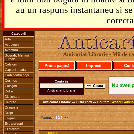
au un raspuns instantaneu si se 
corecta
Categorii
Arta
Astrologie
Aventura
Anticariat Librarie - Mii de car
Biografii, Memorii,
Jurnale
Calatorii
Prima pagină
Impresii
Cont
Capa si spada
Carti pentru copii
Cosmos
Cauta in
Nu aveti 
Culegeri
Anticariat Librarie
Delfin
Dictionare
Diverse
Anticariat Librarie => Lista carti => Cautare:
Walter Gohri
Dragoste
Drept
Pagini:
( 1 )
>>
Enigme
Extraterestri
Ezoterism
Detalii