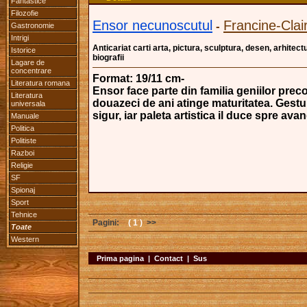
Fantastice
Filozofie
Ensor necunoscutul
Francine-Clai
-
Gastronomie
Intrigi
Anticariat carti arta, pictura, sculptura, desen, arhitectu
Istorice
biografii
Lagare de
concentrare
Format: 19/11 cm-
Literatura romana
Ensor face parte din familia geniilor prec
Literatura
douazeci de ani atinge maturitatea. Gestul
universala
sigur, iar paleta artistica il duce spre ava
Manuale
Politica
Politiste
Razboi
Religie
SF
Spionaj
Sport
Tehnice
Pagini:
( 1 )
>>
Toate
Western
Prima pagina
|
Contact
|
Sus