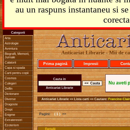
au un raspuns instantaneu si se 
corecta
Categorii
Arta
Astrologie
Aventura
Anticariat Librarie - Mii de car
Biografii, Memorii,
Jurnale
Calatorii
Prima pagină
Impresii
Cont
Capa si spada
Carti pentru copii
Cosmos
Cauta in
Nu aveti 
Culegeri
Anticariat Librarie
Delfin
Dictionare
Diverse
Anticariat Librarie => Lista carti => Cautare:
Francine-Clai
Dragoste
Drept
Pagini:
( 1 )
>>
Enigme
Extraterestri
Ezoterism
Detalii