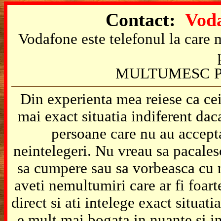
Contact:
Voda
Vodafone este telefonul la care m
MULTUMESC P
Din experienta mea reiese ca cei
mai exact situatia indiferent da
persoane care nu au accepta
neintelegeri. Nu vreau sa pacales
sa cumpere sau sa vorbeasca cu m
aveti nemultumiri care ar fi foart
direct si ati intelege exact situat
e mult mai bogata in nuante si in