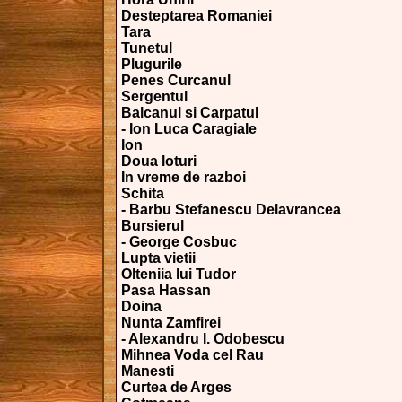
Desteptarea Romaniei
Tara
Tunetul
Plugurile
Penes Curcanul
Sergentul
Balcanul si Carpatul
- Ion Luca Caragiale
Ion
Doua loturi
In vreme de razboi
Schita
- Barbu Stefanescu Delavrancea
Bursierul
- George Cosbuc
Lupta vietii
Olteniia lui Tudor
Pasa Hassan
Doina
Nunta Zamfirei
- Alexandru I. Odobescu
Mihnea Voda cel Rau
Manesti
Curtea de Arges