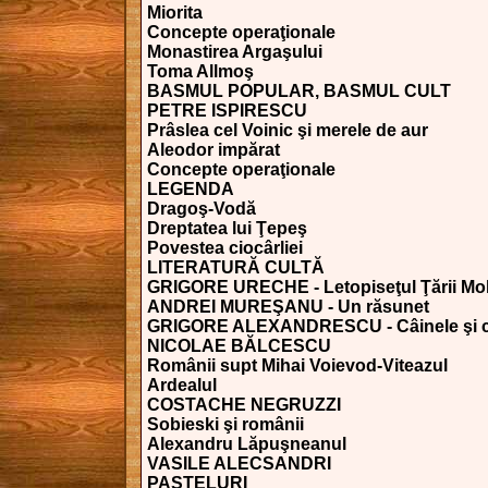
Miorita
Concepte operaţionale
Monastirea Argaşului
Toma Allmoş
BASMUL POPULAR, BASMUL CULT
PETRE ISPIRESCU
Prâslea cel Voinic şi merele de aur
Aleodor impărat
Concepte operaţionale
LEGENDA
Dragoş-Vodă
Dreptatea lui Ţepeş
Povestea ciocârliei
LITERATURĂ CULTĂ
GRIGORE URECHE - Letopiseţul Ţării Mo
ANDREI MUREŞANU - Un răsunet
GRIGORE ALEXANDRESCU - Câinele şi c
NICOLAE BĂLCESCU
Românii supt Mihai Voievod-Viteazul
Ardealul
COSTACHE NEGRUZZI
Sobieski şi românii
Alexandru Lăpuşneanul
VASILE ALECSANDRI
PASTELURI