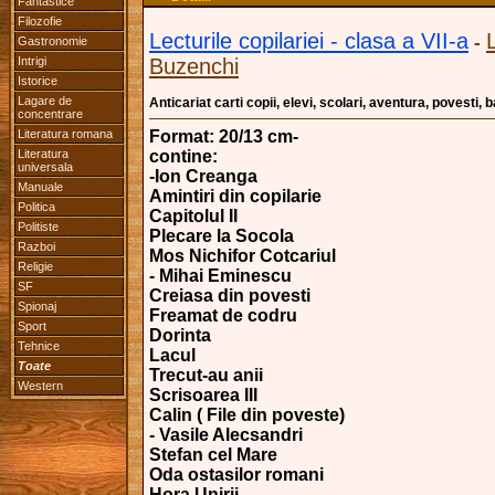
Fantastice
Filozofie
Lecturile copilariei - clasa a VII-a
-
Gastronomie
Intrigi
Buzenchi
Istorice
Lagare de
Anticariat carti copii, elevi, scolari, aventura, povesti,
concentrare
Literatura romana
Format: 20/13 cm-
Literatura
contine:
universala
-Ion Creanga
Manuale
Amintiri din copilarie
Politica
Capitolul II
Politiste
Plecare la Socola
Razboi
Mos Nichifor Cotcariul
Religie
- Mihai Eminescu
SF
Creiasa din povesti
Spionaj
Freamat de codru
Sport
Dorinta
Tehnice
Lacul
Toate
Trecut-au anii
Western
Scrisoarea III
Calin ( File din poveste)
- Vasile Alecsandri
Stefan cel Mare
Oda ostasilor romani
Hora Unirii