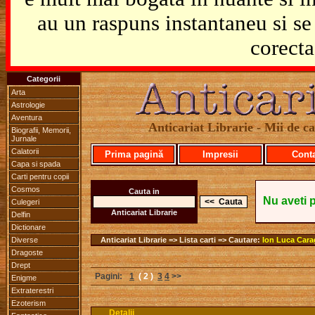
au un raspuns instantaneu si se 
corecta
Categorii
Arta
Astrologie
Aventura
Anticariat Librarie - Mii de car
Biografii, Memorii,
Jurnale
Calatorii
Prima pagină
Impresii
Cont
Capa si spada
Carti pentru copii
Cosmos
Cauta in
Nu aveti 
Culegeri
Anticariat Librarie
Delfin
Dictionare
Diverse
Anticariat Librarie => Lista carti => Cautare:
Ion Luca Cara
Dragoste
Drept
Pagini:
1
( 2 )
3
4
>>
Enigme
Extraterestri
Ezoterism
Detalii