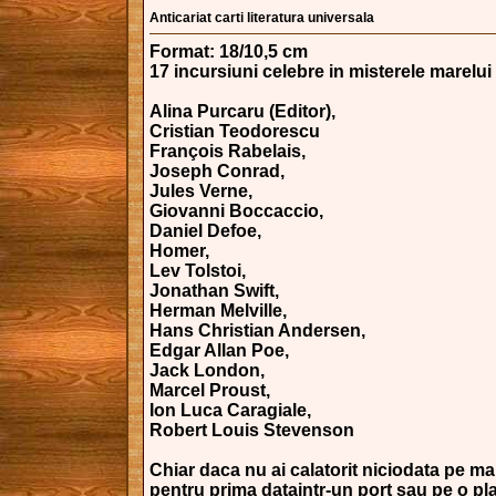
Anticariat carti literatura universala
Format: 18/10,5 cm
17 incursiuni celebre in misterele marelu
Alina Purcaru (Editor),
Cristian Teodorescu
François Rabelais,
Joseph Conrad,
Jules Verne,
Giovanni Boccaccio,
Daniel Defoe,
Homer,
Lev Tolstoi,
Jonathan Swift,
Herman Melville,
Hans Christian Andersen,
Edgar Allan Poe,
Jack London,
Marcel Proust,
Ion Luca Caragiale,
Robert Louis Stevenson
Chiar daca nu ai calatorit niciodata pe ma
pentru prima dataintr-un port sau pe o pla