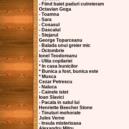
- Fiind baiet paduri cutreieram
Octavian Goga
- Toamna
- Sara
- Cosasul
- Dascalul
- Stejarul
George Toparceanu
- Balada unui greier mic
- Octombrie
Ionel Teodoreanu
- Ulita copilariei
* In casa bunicilor
* Bunica a fost, bunica este
* Musca
Cezar Petrescu
- Naluca
- Cainele istet
Ioan Slavici
- Pacala in satul lui
Henriette Beecher Stone
- Tinuturi mohorate
Jules Verne
- Insula misterioasa
Alexandru Mitru