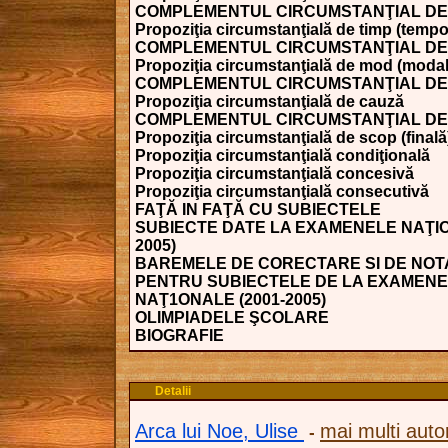
COMPLEMENTUL CIRCUMSTANŢIAL DE
Propoziţia circumstanţială de timp (tempo
COMPLEMENTUL CIRCUMSTANŢIAL DE
Propoziţia circumstanţială de mod (modal
COMPLEMENTUL CIRCUMSTANŢIAL DE
Propoziţia circumstanţială de cauză
COMPLEMENTUL CIRCUMSTANŢIAL DE
Propoziţia circumstanţială de scop (finală
Propoziţia circumstanţială condiţională
Propoziţia circumstanţială concesivă
Propoziţia circumstanţială consecutivă
FAŢĂ IN FAŢĂ CU SUBIECTELE
SUBIECTE DATE LA EXAMENELE NAŢIO
2005)
BAREMELE DE CORECTARE SI DE NO
PENTRU SUBIECTELE DE LA EXAMEN
NAŢ1ONALE (2001-2005)
OLIMPIADELE ŞCOLARE
BIOGRAFIE
Detalii
Arca lui Noe, Ulise
mai multi autor
-