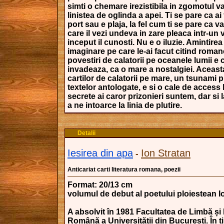
simti o chemare irezistibila in zgomotul va
linistea de oglinda a apei. Ti se pare ca ai f
port sau e plaja, la fel cum ti se pare ca v
care il vezi undeva in zare pleaca intr-un v
inceput il cunosti. Nu e o iluzie. Amintirea
imaginare pe care le-ai facut citind roma
povestiri de calatorii pe oceanele lumii e 
invadeaza, ca o mare a nostalgiei. Aceast
cartilor de calatorii pe mare, un tsunami 
textelor antologate, e si o cale de access 
secrete ai caror prizonieri suntem, dar si 
a ne intoarce la linia de plutire.
Detalii
Iesirea din apa
Ion Stratan
-
Anticariat carti literatura romana, poezii
Format: 20/13 cm
volumul de debut al poetului ploiestean I
A absolvit în 1981 Facultatea de Limbă și 
Română a Universității din București. În t