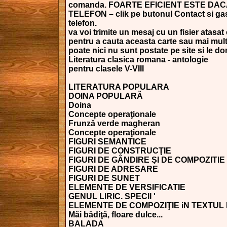
comanda. FOARTE EFICIENT ESTE DAC
TELEFON – clik pe butonul Contact si gasi
telefon.
va voi trimite un mesaj cu un fisier atasat 
pentru a cauta aceasta carte sau mai mult
poate nici nu sunt postate pe site si le dori
Literatura clasica romana - antologie
pentru clasele V-VIII
LITERATURA POPULARA
DOINA POPULARĂ
Doina
Concepte operaţionale
Frunză verde magheran
Concepte operaţionale
FIGURI SEMANTICE
FIGURI DE CONSTRUCŢIE
FIGURI DE GÂNDIRE ŞI DE COMPOZITIE
FIGURI DE ADRESARE
FIGURI DE SUNET
ELEMENTE DE VERSIFICATIE
GENUL LIRIC. SPECII '
ELEMENTE DE COMPOZIŢIE iN TEXTUL
Măi bădiţă, floare dulce...
BALADA