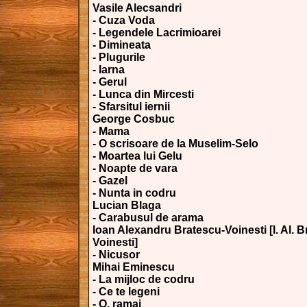
Vasile Alecsandri
- Cuza Voda
- Legendele Lacrimioarei
- Dimineata
- Plugurile
- Iarna
- Gerul
- Lunca din Mircesti
- Sfarsitul iernii
George Cosbuc
- Mama
- O scrisoare de la Muselim-Selo
- Moartea lui Gelu
- Noapte de vara
- Gazel
- Nunta in codru
Lucian Blaga
- Carabusul de arama
Ioan Alexandru Bratescu-Voinesti [I. Al. B
Voinesti]
- Nicusor
Mihai Eminescu
- La mijloc de codru
- Ce te legeni
- O, ramai