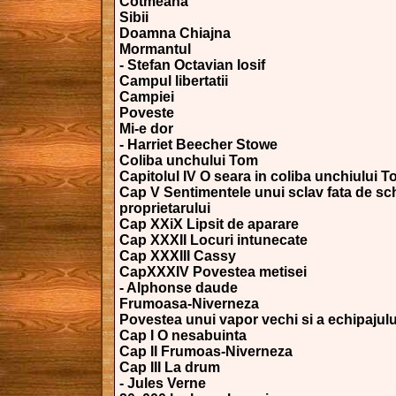
Cotmeana
Sibii
Doamna Chiajna
Mormantul
- Stefan Octavian Iosif
Campul libertatii
Campiei
Poveste
Mi-e dor
- Harriet Beecher Stowe
Coliba unchului Tom
Capitolul IV O seara in coliba unchiului 
Cap V Sentimentele unui sclav fata de s
proprietarului
Cap XXiX Lipsit de aparare
Cap XXXII Locuri intunecate
Cap XXXIII Cassy
CapXXXIV Povestea metisei
- Alphonse daude
Frumoasa-Niverneza
Povestea unui vapor vechi si a echipajulu
Cap I O nesabuinta
Cap II Frumoas-Niverneza
Cap III La drum
- Jules Verne