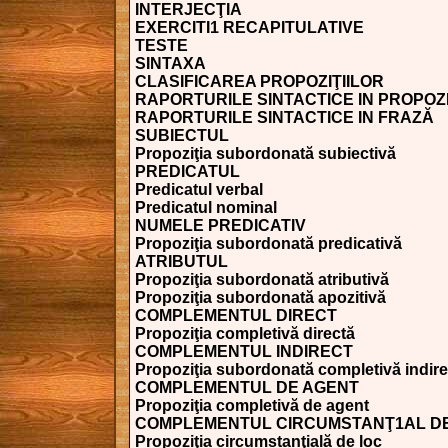
INTERJECŢIA
EXERCITI1 RECAPITULATIVE
TESTE
SINTAXA
CLASIFICAREA PROPOZIŢIILOR
RAPORTURILE SINTACTICE IN PROPOZ
RAPORTURILE SINTACTICE IN FRAZĂ
SUBIECTUL
Propoziţia subordonată subiectivă
PREDICATUL
Predicatul verbal
Predicatul nominal
NUMELE PREDICATIV
Propoziţia subordonată predicativă
ATRIBUTUL
Propoziţia subordonată atributivă
Propoziţia subordonată apozitivă
COMPLEMENTUL DIRECT
Propoziţia completivă directă
COMPLEMENTUL INDIRECT
Propoziţia subordonată completivă indire
COMPLEMENTUL DE AGENT
Propoziţia completivă de agent
COMPLEMENTUL CIRCUMSTANŢ1AL D
Propoziţia circumstanţială de loc