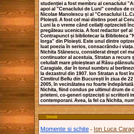
studenției a fost membru al cenaclului "A
apoi al "Cenaclului de Luni" condus de crit
Nicolae Manolescu și al "Cenaclului I.L.C
Ploiești. A fost cel mai distins poet al Cen
Luni la o vreme când ceilalți optzecisti înc
pregăteau ucenicia. A fost redactor șef al 
Contrapunct și bibliotecar la Biblioteca "
Iorga" din Ploiești. Este unul dintre optzec
luat poezia în serios, consacrându-i viața
Nichita Stănescu, considerat drept cel ma
continuator al acestuia, Stratan a recurs și
celuilalt mare ploieștean al Râsu-plânsulu
Caragiale, dar în tonul sumbru al berlinez
la dezastrul din 1907. Ion Stratan a fost 
Cimitirul Bellu din București în ziua de 2
2005, în vecinătatea nu foarte îndepărtată
Nichita, fiind condus pe ultimul drum de c
prieteni, co-generi optzeciști și scriitorii 
contemporani. Avea, la fel ca Nichita, num
Detalii
Momente si schite
Ion Luca Carag
-