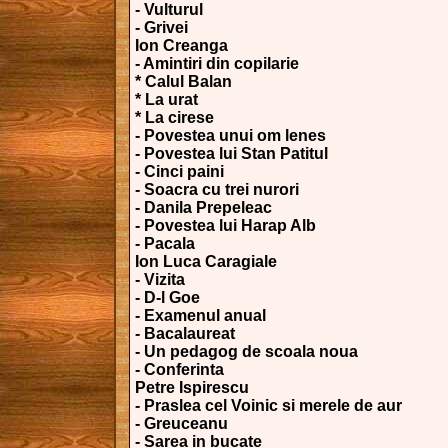
- Vulturul
- Grivei
Ion Creanga
- Amintiri din copilarie
* Calul Balan
* La urat
* La cirese
- Povestea unui om lenes
- Povestea lui Stan Patitul
- Cinci paini
- Soacra cu trei nurori
- Danila Prepeleac
- Povestea lui Harap Alb
- Pacala
Ion Luca Caragiale
- Vizita
- D-l Goe
- Examenul anual
- Bacalaureat
- Un pedagog de scoala noua
- Conferinta
Petre Ispirescu
- Praslea cel Voinic si merele de aur
- Greuceanu
- Sarea in bucate