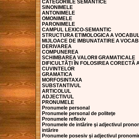
CATEGORIILE SEMANTICE
SINONIMELE
ANTONIMELE
OMONIMELE
PARONIMELE
CAMPUL LEXICO-SEMANTIC
STRUCTURA ETIMOLOGICA A VOCABU
MIJLOACE DE IMBUNATATIRE A VOCA
DERIVAREA
COMPUNEREA
SCHIMBAREA VALORII GRAMATICALE
DIFICULTĂŢI ÎN FOLOSIREA CORECTĂ 
CUVINTELOR
GRAMATICA
MORFOSINTAXA
SUBSTANTIVUL
ARTICOLUL
ADJECTIVUL
PRONUMELE
Pronumele personal
Pronumele personal de politeţe
Pronumele reflexiv
Pronumele de intărire şi adjectivul prono
intărire
Pronumele posesiv şi adjectivul pronomi