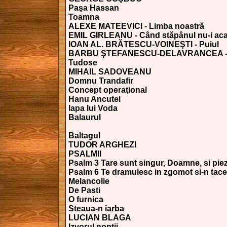
Paşa Hassan
Toamna
ALEXE MATEEVICI - Limba noastră
EMIL GIRLEANU - Când stăpânul nu-i ac
IOAN AL. BRĂTESCU-VOINEŞTI - Puiul
BARBU ŞTEFANESCU-DELAVRANCEA - 
Tudose
MIHAIL SADOVEANU
Domnu Trandafir
Concept operaţional
Hanu Ancutel
lapa lui Voda
Balaurul
Baltagul
TUDOR ARGHEZI
PSALMII
Psalm 3 Tare sunt singur, Doamne, si piez
Psalm 6 Te dramuiesc in zgomot si-n tace
Melancolie
De Pasti
O furnica
Steaua-n iarba
LUCIAN BLAGA
Izvorul noptii