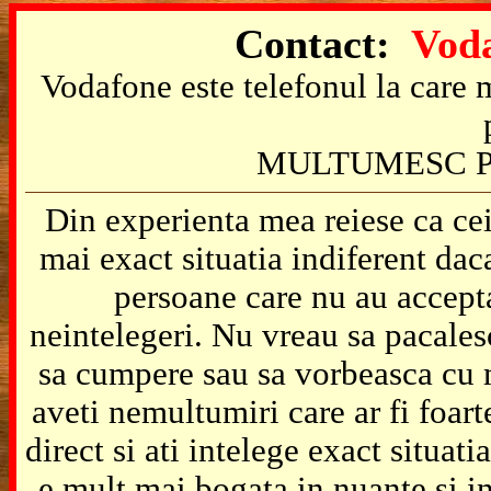
Contact:
Voda
Vodafone este telefonul la care m
MULTUMESC P
Din experienta mea reiese ca cei
mai exact situatia indiferent da
persoane care nu au accepta
neintelegeri. Nu vreau sa pacales
sa cumpere sau sa vorbeasca cu m
aveti nemultumiri care ar fi foart
direct si ati intelege exact situat
e mult mai bogata in nuante si in