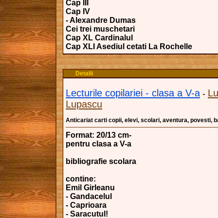
Cap III
Cap IV
- Alexandre Dumas
Cei trei muschetari
Cap XL Cardinalul
Cap XLI Asediul cetati La Rochelle
Detalii
Lecturile copilariei - clasa a V-a
Lu
-
Lupascu
Anticariat carti copii, elevi, scolari, aventura, povesti,
Format: 20/13 cm-
pentru clasa a V-a
bibliografie scolara
contine:
Emil Girleanu
- Gandacelul
- Caprioara
- Saracutul!