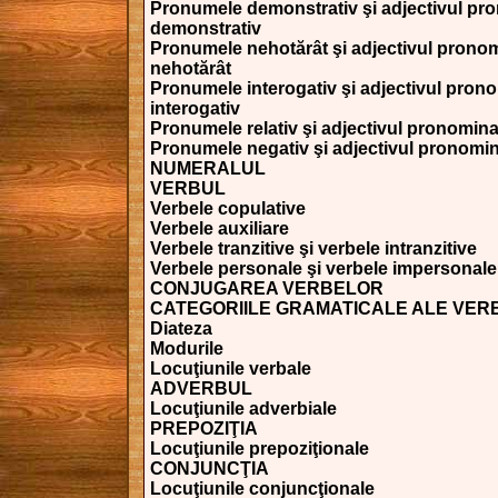
Pronumele demonstrativ şi adjectivul pr
demonstrativ
Pronumele nehotărât şi adjectivul prono
nehotărât
Pronumele interogativ şi adjectivul pron
interogativ
Pronumele relativ şi adjectivul pronominal
Pronumele negativ şi adjectivul pronomin
NUMERALUL
VERBUL
Verbele copulative
Verbele auxiliare
Verbele tranzitive şi verbele intranzitive
Verbele personale şi verbele impersonale
CONJUGAREA VERBELOR
CATEGORIILE GRAMATICALE ALE VER
Diateza
Modurile
Locuţiunile verbale
ADVERBUL
Locuţiunile adverbiale
PREPOZIŢIA
Locuţiunile prepoziţionale
CONJUNCŢIA
Locuţiunile conjuncţionale