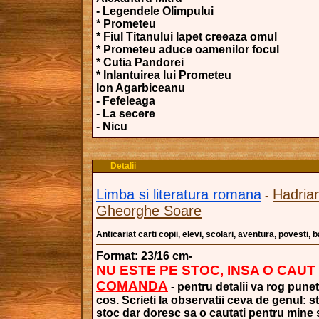
- Legendele Olimpului
* Prometeu
* Fiul Titanului Iapet creeaza omul
* Prometeu aduce oamenilor focul
* Cutia Pandorei
* Inlantuirea lui Prometeu
Ion Agarbiceanu
- Fefeleaga
- La secere
- Nicu
Detalii
Limba si literatura romana
Hadrian
-
Gheorghe Soare
Anticariat carti copii, elevi, scolari, aventura, povesti,
Format: 23/16 cm-
NU ESTE PE STOC, INSA O CAUT
COMANDA
- pentru detalii va rog punet
cos. Scrieti la observatii ceva de genul: s
stoc dar doresc sa o cautati pentru mine si