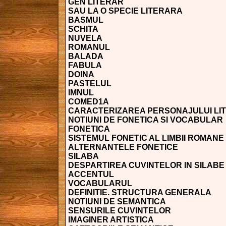
GEN LITERAR
SAU LA O SPECIE LITERARA
BASMUL
SCHITA
NUVELA
ROMANUL
BALADA
FABULA
DOINA
PASTELUL
IMNUL
COMED1A
CARACTERIZAREA PERSONAJULUI LI
NOTIUNI DE FONETICA SI VOCABULAR
FONETICA
SISTEMUL FONETIC AL LIMBII ROMANE
ALTERNANTELE FONETICE
SILABA
DESPARTIREA CUVINTELOR IN SILABE
ACCENTUL
VOCABULARUL
DEFINITIE. STRUCTURA GENERALA
NOTIUNI DE SEMANTICA
SENSURILE CUVINTELOR
IMAGINER ARTISTICA