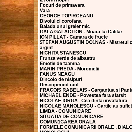
Focuri de primavara
Vara
GEORGE TOPIRCEANU
Bivolul ci corofana
Balada unui greier mic
GALA GALACTION - Moara lui Califar
ION PILLAT - Camara de fructe
$TEFAN AUGUSTIN DO1NAS - Mistretul cu
argint
NICHITA STANESCU
Frunza verde de albastru
Emotie de taamna
MARIN PREDA - Morometii
FANUS NEAGU
Dincolo de nisipuri
Descoperind raul
FRACOIS RABELAIS - Gargantua si Pant
MICHAEL ENDE - Povestea fara sfarsit
NICOLAE IORGA - Cea dintai invatatura
NICOLAE MANOLESCU - Cartile au suflet
LIMBA - COMUNICARE
SITUATIA DE COMUNICARE
COMUN1CAREA ORALA
FORMELE COMUNICARII ORALE . DIAL