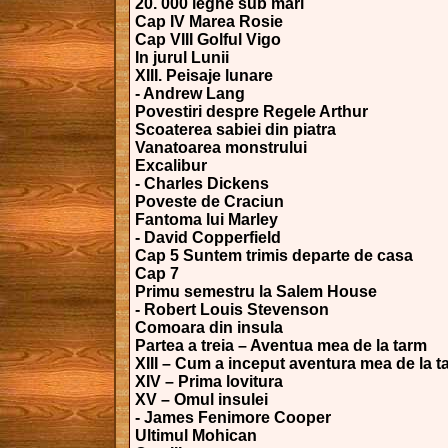
20. 000 leghe sub mari
Cap IV Marea Rosie
Cap VIII Golful Vigo
In jurul Lunii
XIII. Peisaje lunare
- Andrew Lang
Povestiri despre Regele Arthur
Scoaterea sabiei din piatra
Vanatoarea monstrului
Excalibur
- Charles Dickens
Poveste de Craciun
Fantoma lui Marley
- David Copperfield
Cap 5 Suntem trimis departe de casa
Cap 7
Primu semestru la Salem House
- Robert Louis Stevenson
Comoara din insula
Partea a treia – Aventua mea de la tarm
XIII – Cum a inceput aventura mea de la t
XIV – Prima lovitura
XV – Omul insulei
- James Fenimore Cooper
Ultimul Mohican