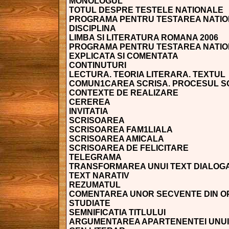
MONOLOGUL
TOTUL DESPRE TESTELE NATIONALE
PROGRAMA PENTRU TESTAREA NATIO
DISCIPLINA
LIMBA SI LITERATURA ROMANA 2006
PROGRAMA PENTRU TESTAREA NATI
EXPLICATA SI COMENTATA
CONTINUTURI
LECTURA. TEORIA LITERARA. TEXTUL
COMUN1CAREA SCRISA. PROCESUL SCR
CONTEXTE DE REALIZARE
CEREREA
INVITATIA
SCRISOAREA
SCRISOAREA FAM1LIALA
SCRISOAREA AMICALA
SCRISOAREA DE FELICITARE
TELEGRAMA
TRANSFORMAREA UNUI TEXT DIALOGA
TEXT NARATIV
REZUMATUL
COMENTAREA UNOR SECVENTE DIN O
STUDIATE
SEMNIFICATIA TITLULUI
ARGUMENTAREA APARTENENTEI UNUI 