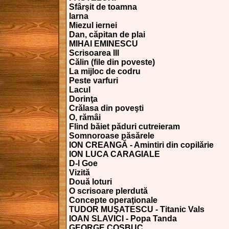
Sfârşit de toamna
larna
Miezul iernei
Dan, căpitan de plai
MIHAI EMINESCU
Scrisoarea lIl
Călin (file din poveste)
La mijloc de codru
Peste varfuri
Lacul
Dorinţa
Crălasa din poveşti
O, rămâi
Flind băiet păduri cutreieram
Somnoroase păsărele
ION CREANGĂ - Amintiri din copilărie
ION LUCA CARAGIALE
D-l Goe
Vizită
Două loturi
O scrisoare plerdută
Concepte operaţionale
TUDOR MUŞATESCU - Titanic Vals
IOAN SLAVICI - Popa Tanda
GEORGE COŞBUC