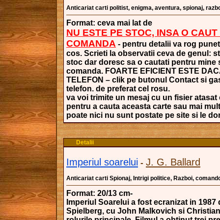
Anticariat carti politist, enigma, aventura, spionaj, razboi
Format: ceva mai lat de
NU ESTE PE STOC, INSA O CAUT
COMANDA
- pentru detalii va rog punet
cos. Scrieti la observatii ceva de genul: s
stoc dar doresc sa o cautati pentru mine si
comanda. FOARTE EFICIENT ESTE DAC
TELEFON – clik pe butonul Contact si gasi
telefon. de preferat cel rosu.
va voi trimite un mesaj cu un fisier atasat 
pentru a cauta aceasta carte sau mai mult
poate nici nu sunt postate pe site si le dori
Detalii
Imperiul soarelui
J. G. Ballard
-
Anticariat carti Spionaj, Intrigi politice, Razboi, comand
Format: 20/13 cm-
Imperiul Soarelui a fost ecranizat in 1987
Spielberg, cu John Malkovich si Christian
rolurile principale. Filmul a obtinut trei pr