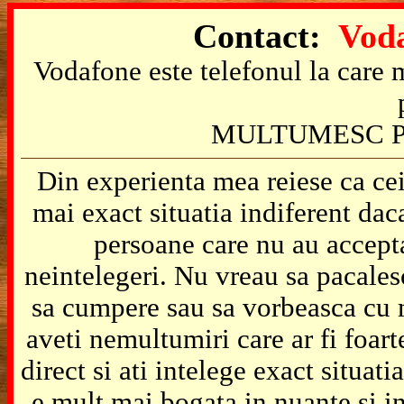
Contact:
Voda
Vodafone este telefonul la care m
MULTUMESC P
Din experienta mea reiese ca cei
mai exact situatia indiferent da
persoane care nu au accepta
neintelegeri. Nu vreau sa pacales
sa cumpere sau sa vorbeasca cu m
aveti nemultumiri care ar fi foart
direct si ati intelege exact situat
e mult mai bogata in nuante si in