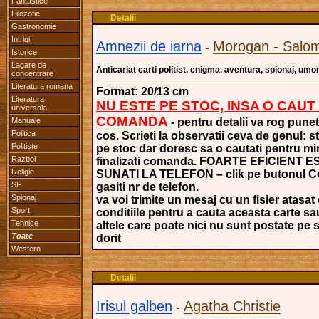
Fantastice
Filozofie
Detalii
Gastronomie
Intrigi
Amnezii de iarna
Morogan - Salo
-
Istorice
Lagare de
Anticariat carti politist, enigma, aventura, spionaj, umo
concentrare
Literatura romana
Format: 20/13 cm
Literatura
NU ESTE PE STOC, INSA O CAUT
universala
COMANDA
Manuale
- pentru detalii va rog punet
Politica
cos. Scrieti la observatii ceva de genul: s
Politiste
pe stoc dar doresc sa o cautati pentru mi
Razboi
finalizati comanda. FOARTE EFICIENT 
Religie
SUNATI LA TELEFON – clik pe butonul Co
SF
gasiti nr de telefon.
Spionaj
va voi trimite un mesaj cu un fisier atasat
Sport
conditiile pentru a cauta aceasta carte s
Tehnice
altele care poate nici nu sunt postate pe si
Toate
dorit
Western
Detalii
Irisul galben
Agatha Christie
-