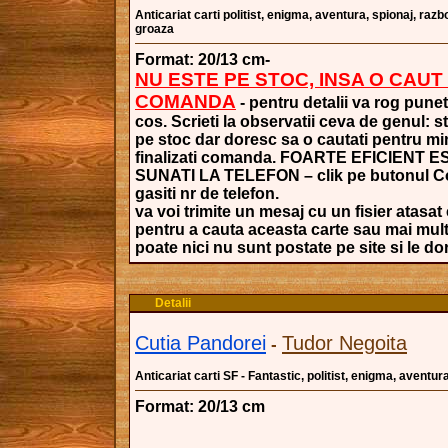
Anticariat carti politist, enigma, aventura, spionaj, razboi,
groaza
Format: 20/13 cm-
NU ESTE PE STOC, INSA O CAUT
COMANDA
- pentru detalii va rog punet
cos. Scrieti la observatii ceva de genul: s
pe stoc dar doresc sa o cautati pentru mi
finalizati comanda. FOARTE EFICIENT 
SUNATI LA TELEFON – clik pe butonul Co
gasiti nr de telefon.
va voi trimite un mesaj cu un fisier atasat 
pentru a cauta aceasta carte sau mai mult
poate nici nu sunt postate pe site si le dori
Detalii
Cutia Pandorei
Tudor Negoita
-
Anticariat carti SF - Fantastic, politist, enigma, aventur
Format: 20/13 cm