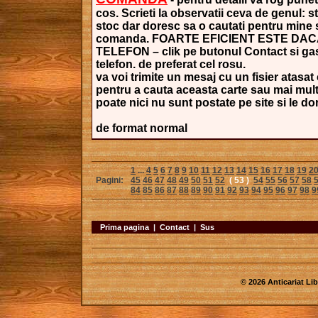
cos. Scrieti la observatii ceva de genul: s
stoc dar doresc sa o cautati pentru mine si
comanda. FOARTE EFICIENT ESTE DAC
TELEFON – clik pe butonul Contact si gasi
telefon. de preferat cel rosu.
va voi trimite un mesaj cu un fisier atasat 
pentru a cauta aceasta carte sau mai mult
poate nici nu sunt postate pe site si le dori
de format normal
1
...
4
5
6
7
8
9
10
11
12
13
14
15
16
17
18
19
2
Pagini:
45
46
47
48
49
50
51
52
( 53 )
54
55
56
57
58
84
85
86
87
88
89
90
91
92
93
94
95
96
97
98
9
Prima pagina
|
Contact
|
Sus
© 2026 Anticariat Libr