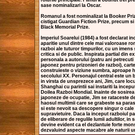
sase nominalizari la Oscar.
Romanul a fost nominalizat la Booker Priz
cistigat Guardian Fiction Prize, precum s
Black Memorial Prize.
Imperiul Soarelui (1984) a fost declarat in
aparitie unul dintre cele mai valoroase r
razboi ale tuturor timpurilor, cu un imen
critica si de public. Inspirata partial din e
personala a autorului (patru ani petrecuti 
japonez pentru prizonieri de razboi), cart
construieste o viziune sumbra, aproape h
secolului XX. Personajul central este un 
in virsta de unsprezece ani, Jim, care locu­
Shanghai cu parintii sai instariti la incepu
Doilea Razboi Mondial. Inainte de sosirea
japoneze de ocupatie, Jim se rataceste de 
haosul multimii care se grabeste sa para
si este nevoit sa descopere singur o cale
supravietuire. Daca la inceput razboiul pa
de eliberare de regulile lumii adultilor, in 
devine evident ca el dezlantuie forte mon
dezvaluind aspecte macabre ale naturii 