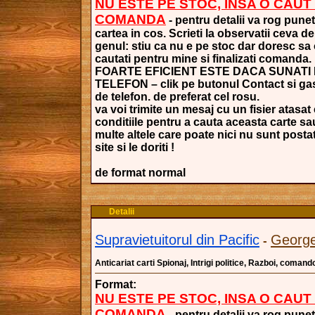
NU ESTE PE STOC, INSA O CAUT
COMANDA
- pentru detalii va rog punet
cartea in cos. Scrieti la observatii ceva de
genul: stiu ca nu e pe stoc dar doresc sa
cautati pentru mine si finalizati comanda.
FOARTE EFICIENT ESTE DACA SUNATI
TELEFON – clik pe butonul Contact si gasi
de telefon. de preferat cel rosu.
va voi trimite un mesaj cu un fisier atasat
conditiile pentru a cauta aceasta carte sa
multe altele care poate nici nu sunt posta
site si le doriti !
de format normal
Detalii
Supravietuitorul din Pacific
George
-
Anticariat carti Spionaj, Intrigi politice, Razboi, comand
Format:
NU ESTE PE STOC, INSA O CAUT
COMANDA
- pentru detalii va rog punet