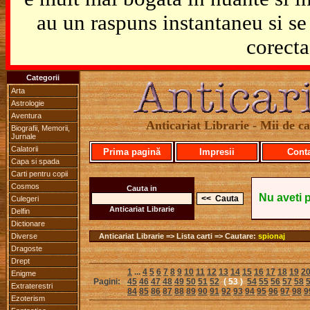
au un raspuns instantaneu si se 
corecta
Categorii
Arta
Astrologie
Aventura
Anticariat Librarie - Mii de car
Biografii, Memorii,
Jurnale
Calatorii
Prima pagină
Impresii
Cont
Capa si spada
Carti pentru copii
Cosmos
Cauta in
Nu aveti 
Culegeri
Anticariat Librarie
Delfin
Dictionare
Diverse
Anticariat Librarie => Lista carti => Cautare:
spionaj
Dragoste
Drept
1
...
4
5
6
7
8
9
10
11
12
13
14
15
16
17
18
19
2
Enigme
Pagini:
45
46
47
48
49
50
51
52
( 53 )
54
55
56
57
58
Extraterestri
84
85
86
87
88
89
90
91
92
93
94
95
96
97
98
9
Ezoterism