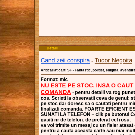
Detalii
Cand zeii conspira
Tudor Negoita
-
Anticariat carti SF - Fantastic, politist, enigma, aventur
Format: mic
NU ESTE PE STOC, INSA O CAUT
COMANDA
- pentru detalii va rog punet
cos. Scrieti la observatii ceva de genul: s
pe stoc dar doresc sa o cautati pentru mi
finalizati comanda. FOARTE EFICIENT 
SUNATI LA TELEFON – clik pe butonul Co
gasiti nr de telefon. de preferat cel rosu.
va voi trimite un mesaj cu un fisier atasat 
pentru a cauta aceasta carte sau mai mult