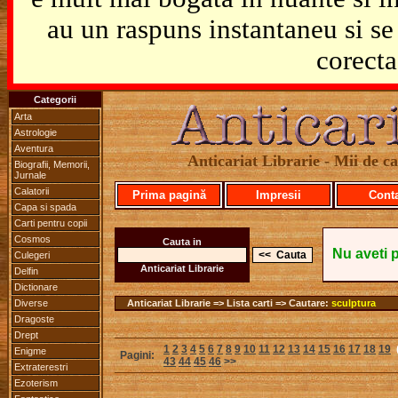
au un raspuns instantaneu si se 
corecta
Categorii
Arta
Astrologie
Aventura
Anticariat Librarie - Mii de car
Biografii, Memorii,
Jurnale
Calatorii
Prima pagină
Impresii
Cont
Capa si spada
Carti pentru copii
Cosmos
Cauta in
Nu aveti 
Culegeri
Anticariat Librarie
Delfin
Dictionare
Diverse
Anticariat Librarie => Lista carti => Cautare:
sculptura
Dragoste
Drept
1
2
3
4
5
6
7
8
9
10
11
12
13
14
15
16
17
18
19
Enigme
Pagini:
43
44
45
46
>>
Extraterestri
Ezoterism