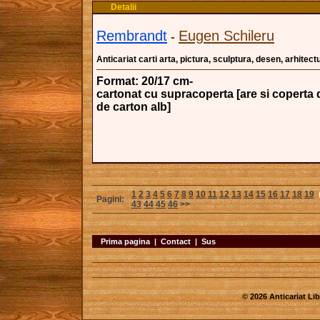
Detalii
Rembrandt
Eugen Schileru
-
Anticariat carti arta, pictura, sculptura, desen, arhitectu
Format: 20/17 cm-
cartonat cu supracoperta [are si coperta 
de carton alb]
1
2
3
4
5
6
7
8
9
10
11
12
13
14
15
16
17
18
19
Pagini:
43
44
45
46
>>
Prima pagina
|
Contact
|
Sus
© 2026 Anticariat Libr