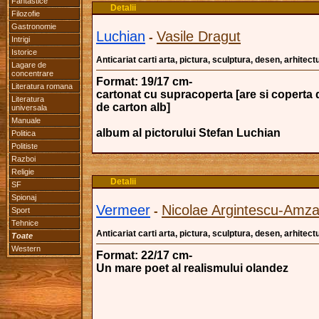
Fantastice
Detalii
Filozofie
Gastronomie
Luchian
Vasile Dragut
-
Intrigi
Istorice
Anticariat carti arta, pictura, sculptura, desen, arhitectu
Lagare de
concentrare
Format: 19/17 cm-
Literatura romana
cartonat cu supracoperta [are si coperta 
Literatura
de carton alb]
universala
Manuale
album al pictorului Stefan Luchian
Politica
Politiste
Razboi
Religie
Detalii
SF
Spionaj
Vermeer
Nicolae Argintescu-Amz
-
Sport
Tehnice
Anticariat carti arta, pictura, sculptura, desen, arhitectu
Toate
Western
Format: 22/17 cm-
Un mare poet al realismului olandez