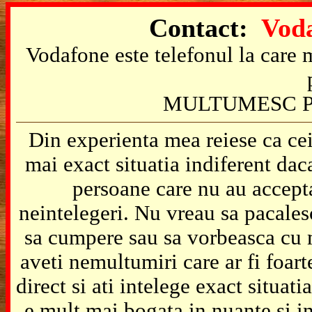
Contact:
Voda
Vodafone este telefonul la care m
MULTUMESC P
Din experienta mea reiese ca cei
mai exact situatia indiferent da
persoane care nu au accepta
neintelegeri. Nu vreau sa pacales
sa cumpere sau sa vorbeasca cu m
aveti nemultumiri care ar fi foart
direct si ati intelege exact situat
e mult mai bogata in nuante si in