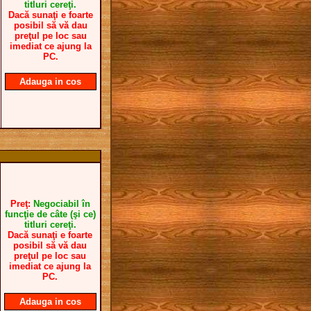
titluri cereţi.
Dacă sunaţi e foarte
posibil să vă dau
preţul pe loc sau
imediat ce ajung la
PC.
Adauga in cos
Preţ:
Negociabil în
funcţie de câte (şi ce)
titluri cereţi.
Dacă sunaţi e foarte
posibil să vă dau
preţul pe loc sau
imediat ce ajung la
PC.
Adauga in cos