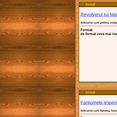
Detalii
Revolverul lui Ma
Anticariat carti politist, enig
Format:
de format ceva mai ina
Detalii
Fantomele imperi
Anticariat carti Spionaj, Intri