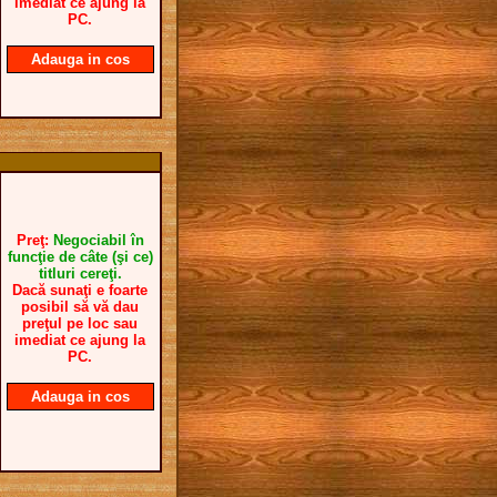
imediat ce ajung la
PC.
Adauga in cos
Preţ:
Negociabil în
funcţie de câte (şi ce)
titluri cereţi.
Dacă sunaţi e foarte
posibil să vă dau
preţul pe loc sau
imediat ce ajung la
PC.
Adauga in cos