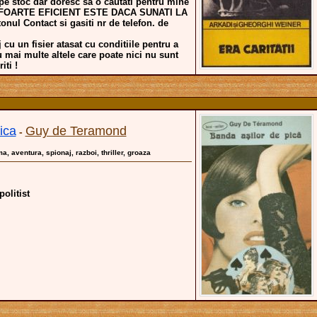
 pe stoc dar doresc sa o cautati pentru mine
a. FOARTE EFICIENT ESTE DACA SUNATI LA
nul Contact si gasiti nr de telefon. de
 cu un fisier atasat cu conditiile pentru a
u mai multe altele care poate nici nu sunt
iti !
ica
Guy de Teramond
-
ma, aventura, spionaj, razboi, thriller, groaza
politist