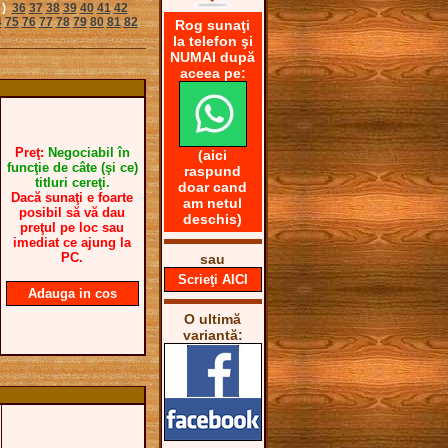
 )
36
37
38
39
40
41
42
4
75
76
77
78
79
80
81
82
Rog sunaţi
la telefon şi
NUMAI după
aceea pe:
Preţ:
Negociabil în
(aici
funcţie de câte (şi ce)
raspund
titluri cereţi.
doar cand
Dacă sunaţi e foarte
am netul
posibil să vă dau
deschis)
preţul pe loc sau
imediat ce ajung la
PC.
sau
Scrieţi AICI
Adauga in cos
O ultimă
variantă: