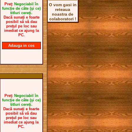
Preţ:
Negociabil în
O vom gasi in
funcţie de câte (şi ce)
reteaua
titluri cereţi.
noastra de
Dacă sunaţi e foarte
colaboratori !
posibil să vă dau
preţul pe loc sau
imediat ce ajung la
PC.
Adauga in cos
Preţ:
Negociabil în
funcţie de câte (şi ce)
titluri cereţi.
Dacă sunaţi e foarte
posibil să vă dau
preţul pe loc sau
imediat ce ajung la
PC.