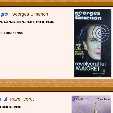
igret
Georges Simenon
-
ma, aventura, spionaj, razboi, thriller, groaza
lt decat normal
ului
Pavel Corut
-
gi politice, Razboi