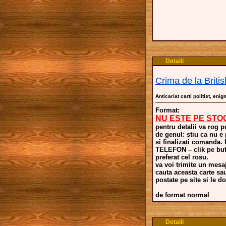
Detalii
Crima de la Brit
Anticariat carti politist, enig
Format:
NU ESTE PE STO
pentru detalii va rog p
de genul: stiu ca nu e
si finalizati comand
TELEFON – clik pe buto
preferat cel rosu.
va voi trimite un mesaj
cauta aceasta carte sa
postate pe site si le dor
de format normal
Detalii