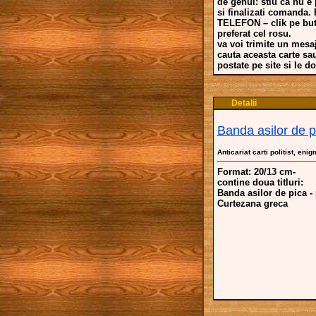
de genul: stiu ca nu e
si finalizati comand
TELEFON – clik pe buto
preferat cel rosu.
va voi trimite un mesaj
cauta aceasta carte sa
postate pe site si le dor
Detalii
Banda asilor de p
Anticariat carti politist, enig
Format: 20/13 cm-
contine doua titluri:
Banda asilor de pica - 
Curtezana greca