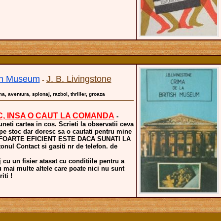
ish Museum
J. B. Livingstone
-
ma, aventura, spionaj, razboi, thriller, groaza
C, INSA O CAUT LA COMANDA
-
uneti cartea in cos. Scrieti la observatii ceva
 pe stoc dar doresc sa o cautati pentru mine
a. FOARTE EFICIENT ESTE DACA SUNATI LA
nul Contact si gasiti nr de telefon. de
 cu un fisier atasat cu conditiile pentru a
u mai multe altele care poate nici nu sunt
iti !