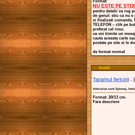
Format:
NU ESTE PE STO
pentru detalii va rog p
de genul: stiu ca nu e
si finalizati comand
TELEFON – clik pe buto
preferat cel rosu.
va voi trimite un mesaj
cauta aceasta carte sa
postate pe site si le dor
de format normal
Detalii
Taramul fericirii
-
Anticariat carti Spionaj, Intri
Format: 20/13 cm-
Fara descriere