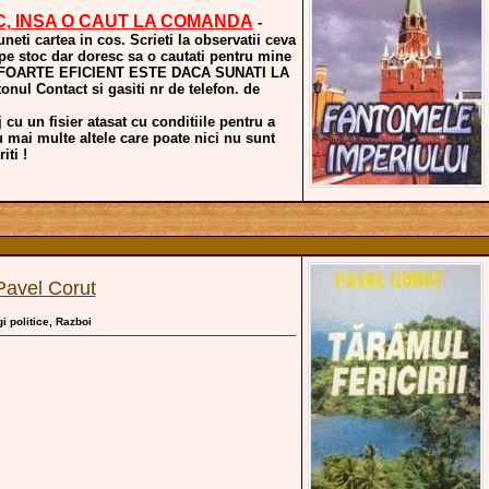
C, INSA O CAUT LA COMANDA
-
uneti cartea in cos. Scrieti la observatii ceva
 pe stoc dar doresc sa o cautati pentru mine
a. FOARTE EFICIENT ESTE DACA SUNATI LA
nul Contact si gasiti nr de telefon. de
 cu un fisier atasat cu conditiile pentru a
u mai multe altele care poate nici nu sunt
iti !
Pavel Corut
gi politice, Razboi