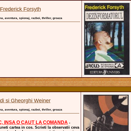
Frederick Forsyth
ma, aventura, spionaj, razboi, thriller, groaza
di si Gheorghi Weiner
ma, aventura, spionaj, razboi, thriller, groaza
C, INSA O CAUT LA COMANDA
-
uneti cartea in cos. Scrieti la observatii ceva