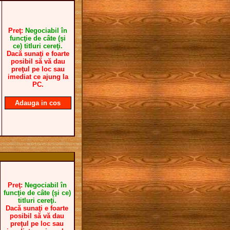
Preţ:
Negociabil în
funcţie de câte (şi
ce) titluri cereţi.
Dacă sunaţi e foarte
posibil să vă dau
preţul pe loc sau
imediat ce ajung la
PC.
Adauga in cos
Preţ:
Negociabil în
funcţie de câte (şi ce)
titluri cereţi.
Dacă sunaţi e foarte
posibil să vă dau
preţul pe loc sau