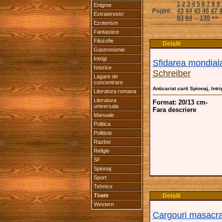
1
2
3
4
5
6
7
8
9
Enigme
Pagini:
43
44
45
46
47
Extraterestri
83
84
...
130
>>
Ezoterism
Fantastice
Filozofie
Detalii
Gastronomie
Intrigi
Sfidarea mondial
Istorice
Schreiber
Lagare de
concentrare
Anticariat carti Spionaj, Intri
Literatura romana
Literatura
Format: 20/13 cm-
universala
Fara descriere
Manuale
Politica
Politiste
Razboi
Religie
SF
Spionaj
Sport
Tehnice
Toate
Detalii
Western
Cargouri masacra