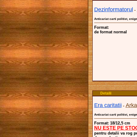
Dezinformatorul
-
Anticariat carti politist, enig
Format:
de format normal
Detalii
Era caritatii
Arka
-
Anticariat carti politist, enig
Format: 18/12,5 cm
NU ESTE PE STO
pentru detalii va rog p