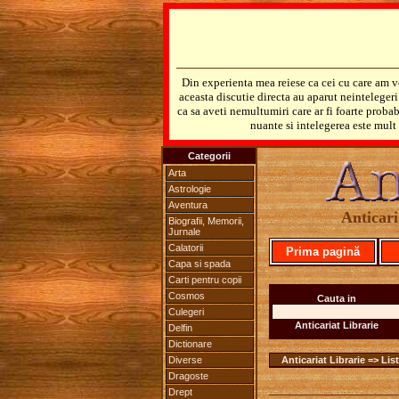
Din experienta mea reiese ca cei cu care am v
aceasta discutie directa au aparut neinteleger
ca sa aveti nemultumiri care ar fi foarte probab
nuante si intelegerea este mult 
Categorii
Arta
Astrologie
Aventura
Anticari
Biografii, Memorii,
Jurnale
Calatorii
Prima pagină
Capa si spada
Carti pentru copii
Cosmos
Cauta in
Culegeri
Anticariat Librarie
Delfin
Dictionare
Diverse
Anticariat Librarie => List
Dragoste
Drept