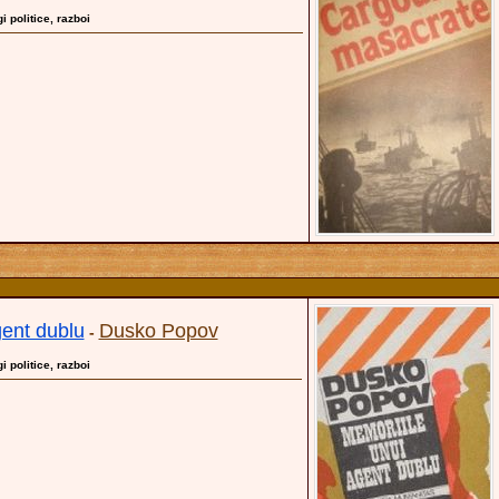
gi politice, razboi
gent dublu
Dusko Popov
-
gi politice, razboi