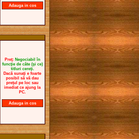
Adauga in cos
Preţ:
Negociabil în
funcţie de câte (şi ce)
titluri cereţi.
Dacă sunaţi e foarte
posibil să vă dau
preţul pe loc sau
imediat ce ajung la
PC.
Adauga in cos