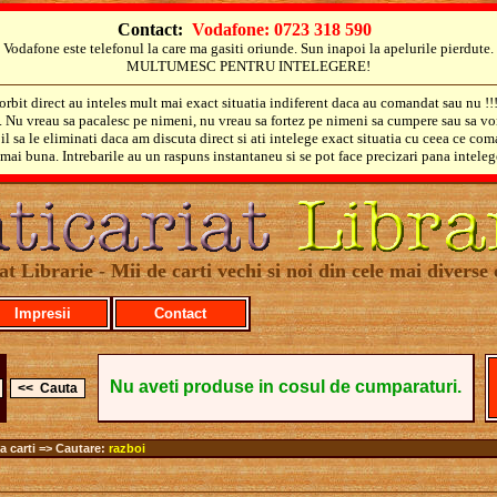
Contact:
Vodafone: 0723 318 590
Vodafone este telefonul la care ma gasiti oriunde. Sun inapoi la apelurile pierdute.
MULTUMESC PENTRU INTELEGERE!
orbit direct au inteles mult mai exact situatia indiferent daca au comandat sau nu !!
i. Nu vreau sa pacalesc pe nimeni, nu vreau sa fortez pe nimeni sa cumpere sau sa vo
il sa le eliminati daca am discuta direct si ati intelege exact situatia cu ceea ce co
mai buna. Intrebarile au un raspuns instantaneu si se pot face precizari pana inteleg
at Librarie - Mii de carti vechi si noi din cele mai diverse 
Impresii
Contact
Nu aveti produse in cosul de cumparaturi.
a carti => Cautare:
razboi