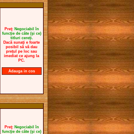
Preţ:
Negociabil în
funcţie de câte (şi ce)
titluri cereţi.
Dacă sunaţi e foarte
posibil să vă dau
preţul pe loc sau
imediat ce ajung la
PC.
Adauga in cos
Preţ:
Negociabil în
funcţie de câte (şi ce)