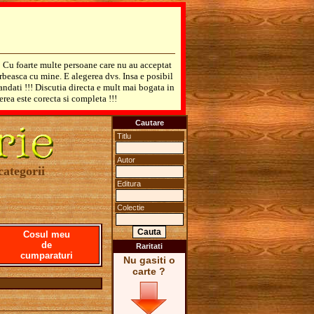
! Cu foarte multe persoane care nu au acceptat
rbeasca cu mine. E alegerea dvs. Insa e posibil
mandati !!! Discutia directa e mult mai bogata in
erea este corecta si completa !!!
Cautare
Titlu
Autor
categorii
Editura
Colectie
Cosul meu
de
Raritati
cumparaturi
Nu gasiti o
carte ?