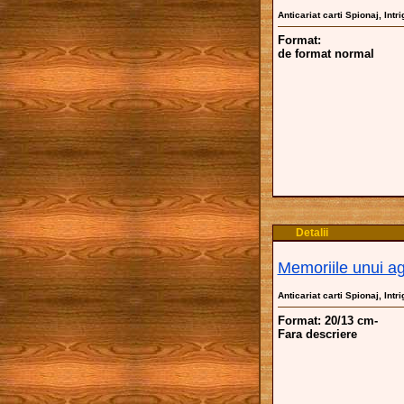
Anticariat carti Spionaj, Intri
Format:
de format normal
Detalii
Memoriile unui a
Anticariat carti Spionaj, Intri
Format: 20/13 cm-
Fara descriere