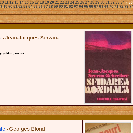
10
11
12
13
14
15
16
17
18
19
20
21
22
23
24
25
26
27
28
29
30
31
32
33
34
( 35
48
49
50
51
52
53
54
55
56
57
58
59
60
61
62
63
64
65
66
67
68
69
70
71
72
73
7
a
Jean-Jacques Servan-
-
gi politice, razboi
te
Georges Blond
-