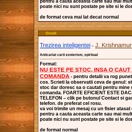
pentru a cauta aceasta carte sau mai mult
poate nici nu sunt postate pe site si le dori
de format ceva mai lat decat normal
Detalii
Trezirea inteligentei
J. Krishnamur
-
Anticariat carti ezoterism, spiritual
Format:
NU ESTE PE STOC, INSA O CAUT
COMANDA
- pentru detalii va rog punet
cos. Scrieti la observatii ceva de genul: s
stoc dar doresc sa o cautati pentru mine si
comanda. FOARTE EFICIENT ESTE DAC
TELEFON – clik pe butonul Contact si gasi
telefon. de preferat cel rosu.
va voi trimite un mesaj cu un fisier atasat 
pentru a cauta aceasta carte sau mai mult
poate nici nu sunt postate pe site si le dori
de format normal