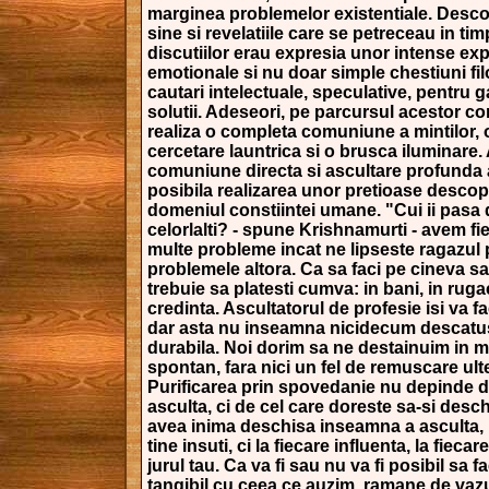
marginea problemelor existentiale. Desco
sine si revelatiile care se petreceau in tim
discutiilor erau expresia unor intense ex
emotionale si nu doar simple chestiuni fi
cautari intelectuale, speculative, pentru 
solutii. Adeseori, pe parcursul acestor co
realiza o completa comuniune a mintilor,
cercetare launtrica si o brusca iluminare.
comuniune directa si ascultare profunda 
posibila realizarea unor pretioase descope
domeniul constiintei umane. "Cui ii pasa 
celorlalti? - spune Krishnamurti - avem fi
multe probleme incat ne lipseste ragazul
problemele altora. Ca sa faci pe cineva sa
trebuie sa platesti cumva: in bani, in ruga
credinta. Ascultatorul de profesie isi va f
dar asta nu inseamna nicidecum descatu
durabila. Noi dorim sa ne destainuim in m
spontan, fara nici un fel de remuscare ult
Purificarea prin spovedanie nu depinde d
asculta, ci de cel care doreste sa-si desc
avea inima deschisa inseamna a asculta, 
tine insuti, ci la fiecare influenta, la fieca
jurul tau. Ca va fi sau nu va fi posibil sa 
tangibil cu ceea ce auzim, ramane de vazu