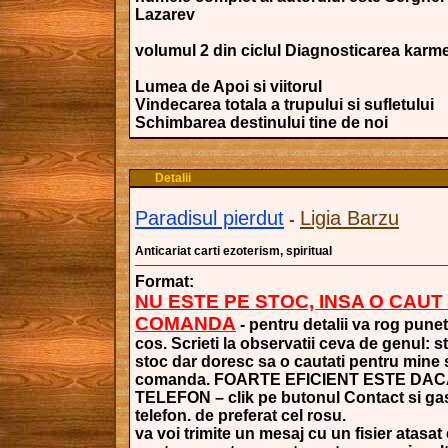
Lazarev
volumul 2 din ciclul Diagnosticarea karme
Lumea de Apoi si viitorul
Vindecarea totala a trupului si sufletului
Schimbarea destinului tine de noi
Detalii
Paradisul pierdut
Ligia Barzu
-
Anticariat carti ezoterism, spiritual
Format:
NU ESTE PE STOC, INSA O CAUT
COMANDA
- pentru detalii va rog punet
cos. Scrieti la observatii ceva de genul: s
stoc dar doresc sa o cautati pentru mine si
comanda. FOARTE EFICIENT ESTE DAC
TELEFON – clik pe butonul Contact si gasi
telefon. de preferat cel rosu.
va voi trimite un mesaj cu un fisier atasat 