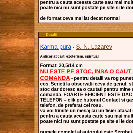
pentru a cauta aceasta carte sau mai mult
poate nici nu sunt postate pe site si le dori
de format ceva mai lat decat normal
Detalii
Karma pura
S. N. Lazarev
-
Anticariat carti ezoterism, spiritual
Format: 20,5/14 cm
NU ESTE PE STOC, INSA O CAUT
COMANDA
- pentru detalii va rog punet
cos. Scrieti la observatii ceva de genul: s
stoc dar doresc sa o cautati pentru mine si
comanda. FOARTE EFICIENT ESTE DAC
TELEFON – clik pe butonul Contact si gasi
telefon. de preferat cel rosu.
va voi trimite un mesaj cu un fisier atasat 
pentru a cauta aceasta carte sau mai mult
poate nici nu sunt postate pe site si le dori
numele complet al autorului este Serghei 