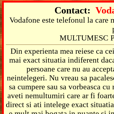
Contact:
Voda
Vodafone este telefonul la care m
MULTUMESC P
Din experienta mea reiese ca cei
mai exact situatia indiferent da
persoane care nu au accepta
neintelegeri. Nu vreau sa pacales
sa cumpere sau sa vorbeasca cu m
aveti nemultumiri care ar fi foart
direct si ati intelege exact situat
e mult mai bogata in nuante si in