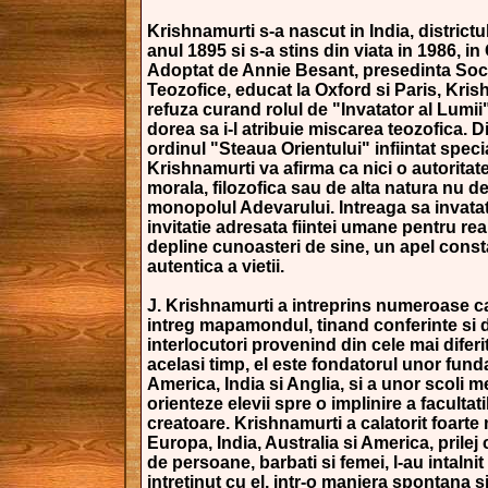
Krishnamurti s-a nascut in India, districtu
anul 1895 si s-a stins din viata in 1986, in 
Adoptat de Annie Besant, presedinta Soci
Teozofice, educat la Oxford si Paris, Kri
refuza curand rolul de "Invatator al Lumii
dorea sa i-l atribuie miscarea teozofica. 
ordinul "Steaua Orientului" infiintat specia
Krishnamurti va afirma ca nici o autoritate
morala, filozofica sau de alta natura nu de
monopolul Adevarului. Intreaga sa invata
invitatie adresata fiintei umane pentru rea
depline cunoasteri de sine, un apel consta
autentica a vietii.
J. Krishnamurti a intreprins numeroase ca
intreg mapamondul, tinand conferinte si 
interlocutori provenind din cele mai diferit
acelasi timp, el este fondatorul unor funda
America, India si Anglia, si a unor scoli m
orienteze elevii spre o implinire a facultati
creatoare. Krishnamurti a calatorit foarte 
Europa, India, Australia si America, prilej
de persoane, barbati si femei, l-au intalnit
intretinut cu el, intr-o maniera spontana si