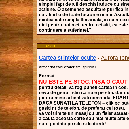
simplul fapt de a fi deschisi aduce cu sin
actiune. O asemenea ascultare purifica in
curatind-o de toate lucrurile mintii. Ascul
mintea este simpla flecareala, in ea nu exi
nici pentru noi nici pentru ceilalti; ea est
continuare a suferintei."
Detalii
Cartea stiintelor oculte
Aurora Ion
-
Anticariat carti ezoterism, spiritual
Format:
NU ESTE PE STOC, INSA O CAU
pentru detalii va rog puneti cartea in cos. 
ceva de genul: stiu ca nu e pe stoc dar do
pentru mine si finalizati comanda. FOA
DACA SUNATI LA TELEFON – clik pe buto
gasiti nr de telefon. de preferat cel rosu.
va voi trimite un mesaj cu un fisier atasat
a cauta aceasta carte sau mai multe altele
sunt postate pe site si le doriti !