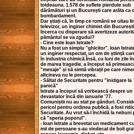
totdeauna. 1.578 de suflete pierdute sub
dărâmături și un București care arăta ca
bombardament.
Dar știați că, în timp ce românii se uitau lini
televizor, un inginer chimist din București
încerca cu disperare să avertizeze autorită
pământul se va zgudui?
- Cine este Ioan Istrate?
Nu a fost un simplu "ghicitor". Ioan Istrat
un inginer respectat, un om de știință car
în industria chimică.Însă, cu luni de zile î
de marea tragedie, a început să primeasc
"mesaje" și să simtă vibrații pe care nime
altcineva nu le percepea.
- Săltat de Securitate pentru "instigare la
panică"
Istrate a început să vorbească despre un
devastator încă din ianuarie '77.
Comuniștii nu au stat pe gânduri. Consid
pericol pentru ordinea publică, a fost ridi
Securitate. Au vrut să-l închidă la nebuni
că "speria poporul".
- Ioan Istrate a brevetat un medicament c
mii de persoane s-au vindecat de boli gra