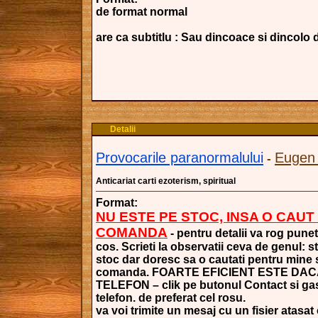
de format normal
are ca subtitlu : Sau dincoace si dincolo 
Detalii
Provocarile paranormalului
Eugen
-
Anticariat carti ezoterism, spiritual
Format:
NU ESTE PE STOC, INSA O CAUT
COMANDA
- pentru detalii va rog punet
cos. Scrieti la observatii ceva de genul: s
stoc dar doresc sa o cautati pentru mine si
comanda. FOARTE EFICIENT ESTE DAC
TELEFON – clik pe butonul Contact si gasi
telefon. de preferat cel rosu.
va voi trimite un mesaj cu un fisier atasat 