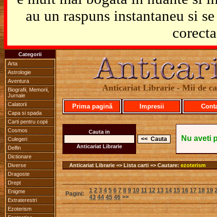
au un raspuns instantaneu si se 
corecta
Categorii
Arta
Astrologie
Aventura
Anticariat Librarie - Mii de car
Biografii, Memorii,
Jurnale
Calatorii
Prima pagină
Impresii
Cont
Capa si spada
Carti pentru copii
Cosmos
Cauta in
Nu aveti 
Culegeri
Anticariat Librarie
Delfin
Dictionare
Diverse
Anticariat Librarie => Lista carti => Cautare:
ezoterism
Dragoste
Drept
1
2
3
4
5
6
7
8
9
10
11
12
13
14
15
16
17
18
19
Enigme
Pagini:
43
44
45
46
>>
Extraterestri
Ezoterism