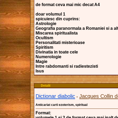
de format ceva mai mic decat A4
doar volumul 1
spicuiesc din cuprins:
Astrologie
Geografia paranormala a Romaniei si a al
Miscarea spiritualista
Ocultism
Personalitati misterioase
Spiritism
Divinatia in toate cele
Numerologie
Magie
Intre rabdomanti si radiestezisti
Isus
Detalii
Dictionar diabolic
Jacques Collin 
-
Anticariat carti ezoterism, spiritual
Format:
volumele 1 si 2 de format ceva mai inalt 