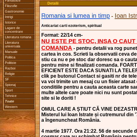
Fantastice
Detalii
Filozofie
Gastronomie
Romania si lumea in timp
Ioan Ist
-
Intrigi
Istorice
Anticariat carti ezoterism, spiritual
Lagare de
concentrare
Format: 22/14 cm-
Literatura romana
NU ESTE PE STOC, INSA O CAUT
Literatura
universala
COMANDA
- pentru detalii va rog punet
Manuale
cartea in cos. Scrieti la observatii ceva d
Politica
stiu ca nu e pe stoc dar doresc sa o cauta
Politiste
pentru mine si finalizati comanda. FOAR
Razboi
EFICIENT ESTE DACA SUNATI LA TELE
Religie
clik pe butonul Contact si gasiti nr de tele
SF
va voi trimite un mesaj cu un fisier atasat
Spionaj
conditiile pentru a cauta aceasta carte sa
Sport
multe altele care poate nici nu sunt posta
Tehnice
site si le doriti !
Toate
Western
OMUL CARE A ȘTIUT CĂ VINE DEZAST
Misterul lui Ioan Istrate și cutremurul din 
a îngenuncheat România.
4 martie 1977. Ora 21:22. 56 de secunde 
coșmar care au schimbat România pentr