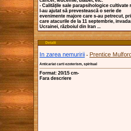
cancer, leucemie, diabet, etc.
- Calitățile sale parapsihologice cultivate
l-au ajutat să prevestească o serie de
evenimente majore care s-au petrecut, pri
care atacurile de la 11 septembrie, invada
Ucrainei, războiul din Iran ...
Detalii
In zarea nemuririi
Prentice Mulfor
-
Anticariat carti ezoterism, spiritual
Format: 20/15 cm-
Fara descriere