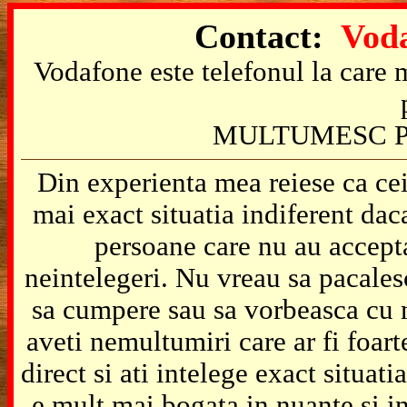
Contact:
Voda
Vodafone este telefonul la care m
MULTUMESC P
Din experienta mea reiese ca cei
mai exact situatia indiferent da
persoane care nu au accepta
neintelegeri. Nu vreau sa pacales
sa cumpere sau sa vorbeasca cu m
aveti nemultumiri care ar fi foart
direct si ati intelege exact situat
e mult mai bogata in nuante si in