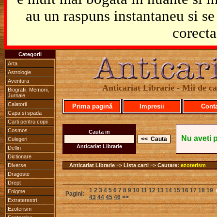
au un raspuns instantaneu si se 
corecta
Categorii
Arta
Astrologie
Aventura
Anticariat Librarie - Mii de car
Biografii, Memorii,
Jurnale
Calatorii
Prima pagină
Impresii
Cont
Capa si spada
Carti pentru copii
Cosmos
Cauta in
Nu aveti 
Culegeri
Anticariat Librarie
Delfin
Dictionare
Diverse
Anticariat Librarie => Lista carti => Cautare:
ezoterism
Dragoste
Drept
1
2
3
4
5
6
7
8
9
10
11
12
13
14
15
16
17
18
19
Enigme
Pagini:
43
44
45
46
>>
Extraterestri
Ezoterism