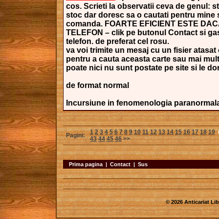
cos. Scrieti la observatii ceva de genul: s
stoc dar doresc sa o cautati pentru mine si
comanda. FOARTE EFICIENT ESTE DAC
TELEFON – clik pe butonul Contact si gasi
telefon. de preferat cel rosu.
va voi trimite un mesaj cu un fisier atasat 
pentru a cauta aceasta carte sau mai mult
poate nici nu sunt postate pe site si le dori
de format normal
Incursiune in fenomenologia paranormal
1
2
3
4
5
6
7
8
9
10
11
12
13
14
15
16
17
18
19
Pagini:
43
44
45
46
>>
Prima pagina
|
Contact
|
Sus
© 2026 Anticariat Libr