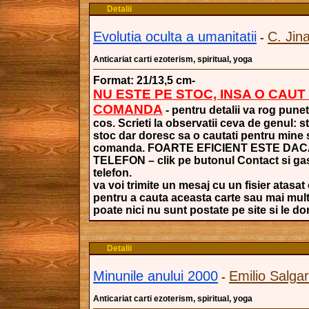
Detalii
Evolutia oculta a umanitatii
C. Jin
-
Anticariat carti ezoterism, spiritual, yoga
Format: 21/13,5 cm-
NU ESTE PE STOC, INSA O CAUT
COMANDA
- pentru detalii va rog punet
cos. Scrieti la observatii ceva de genul: s
stoc dar doresc sa o cautati pentru mine si
comanda. FOARTE EFICIENT ESTE DAC
TELEFON – clik pe butonul Contact si gasi
telefon.
va voi trimite un mesaj cu un fisier atasat 
pentru a cauta aceasta carte sau mai mult
poate nici nu sunt postate pe site si le dori
Detalii
Minunile anului 2000
Emilio Salgar
-
Anticariat carti ezoterism, spiritual, yoga