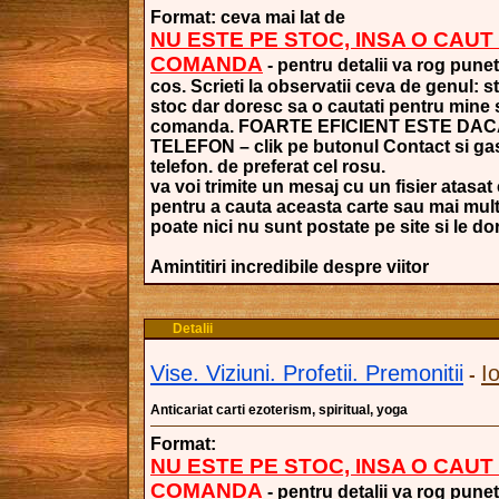
Format: ceva mai lat de
NU ESTE PE STOC, INSA O CAUT
COMANDA
- pentru detalii va rog punet
cos. Scrieti la observatii ceva de genul: s
stoc dar doresc sa o cautati pentru mine si
comanda. FOARTE EFICIENT ESTE DAC
TELEFON – clik pe butonul Contact si gasi
telefon. de preferat cel rosu.
va voi trimite un mesaj cu un fisier atasat 
pentru a cauta aceasta carte sau mai mult
poate nici nu sunt postate pe site si le dori
Amintitiri incredibile despre viitor
Detalii
Vise. Viziuni. Profetii. Premonitii
I
-
Anticariat carti ezoterism, spiritual, yoga
Format:
NU ESTE PE STOC, INSA O CAUT
COMANDA
- pentru detalii va rog punet