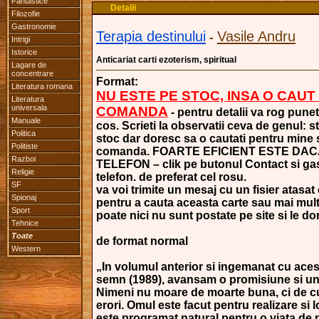
Fantastice
Detalii
Filozofie
Gastronomie
Terapia destinului
Vasile Andru
-
Intrigi
Istorice
Anticariat carti ezoterism, spiritual
Lagare de
concentrare
Format:
Literatura romana
NU ESTE PE STOC, INSA O CAUT
Literatura
universala
COMANDA
- pentru detalii va rog punet
Manuale
cos. Scrieti la observatii ceva de genul: s
Politica
stoc dar doresc sa o cautati pentru mine si
Politiste
comanda. FOARTE EFICIENT ESTE DAC
Razboi
TELEFON – clik pe butonul Contact si gasi
Religie
telefon. de preferat cel rosu.
SF
va voi trimite un mesaj cu un fisier atasat 
Spionaj
pentru a cauta aceasta carte sau mai mult
Sport
poate nici nu sunt postate pe site si le dori
Tehnice
Toate
de format normal
Western
„In volumul anterior si ingemanat cu acest
semn (1989), avansam o promisiune si un
Nimeni nu moare de moarte buna, ci de 
erori. Omul este facut pentru realizare si l
este programat natural pentru o viata de 