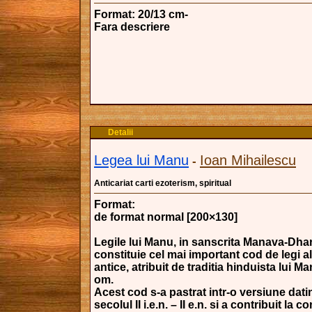
Format: 20/13 cm-
Fara descriere
Detalii
Legea lui Manu
Ioan Mihailescu
-
Anticariat carti ezoterism, spiritual
Format:
de format normal [200×130]
Legile lui Manu, in sanscrita Manava-Dha
constituie cel mai important cod de legi al
antice, atribuit de traditia hinduista lui M
om.
Acest cod s-a pastrat intr-o versiune dati
secolul II i.e.n. – II e.n. si a contribuit la 