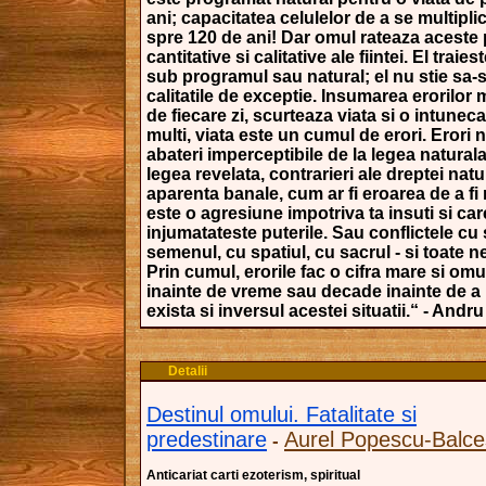
ani; capacitatea celulelor de a se multipli
spre 120 de ani! Dar omul rateaza aceste
cantitative si calitative ale fiintei. El traie
sub programul sau natural; el nu stie sa-s
calitatile de exceptie. Insumarea erorilor m
de fiecare zi, scurteaza viata si o intunec
multi, viata este un cumul de erori. Erori n
abateri imperceptibile de la legea natural
legea revelata, contrarieri ale dreptei natur
aparenta banale, cum ar fi eroarea de a fi
este o agresiune impotriva ta insuti si care
injumatateste puterile. Sau conflictele cu 
semenul, cu spatiul, cu sacrul - si toate ne
Prin cumul, erorile fac o cifra mare si om
inainte de vreme sau decade inainte de a 
exista si inversul acestei situatii.“ - Andru
Detalii
Destinul omului. Fatalitate si
predestinare
Aurel Popescu-Balce
-
Anticariat carti ezoterism, spiritual