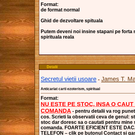
Format:
de format normal
Ghid de dezvoltare spituala
Putem deveni noi insine stapani pe forta 
spirituala reala
Detalii
Secretul vietii usoare
James T. M
-
Anticariat carti ezoterism, spiritual
Format:
NU ESTE PE STOC, INSA O CAUT
COMANDA
- pentru detalii va rog punet
cos. Scrieti la observatii ceva de genul: s
stoc dar doresc sa o cautati pentru mine si
comanda. FOARTE EFICIENT ESTE DAC
TELEFON – clik pe butonul Contact si gasi