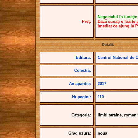
Negociabil în funcţie d
Preţ:
Dacă sunaţi e foarte 
imediat ce ajung la 
Detalii:
Editura:
Centrul National de 
Colectia:
An aparitie:
2017
Nr pagini:
110
Categoria:
limbi straine, roman
Grad uzura:
noua