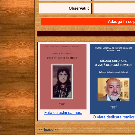
Observatii:
Adaugă în coş
Fata cu ochii ca mura
O viata dedicata romilor
<< Inapoi <<