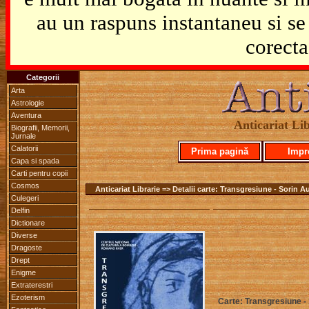
au un raspuns instantaneu si se 
corecta
Categorii
Arta
Astrologie
Aventura
Anticariat Lib
Biografii, Memorii,
Jurnale
Calatorii
Prima pagină
Impr
Capa si spada
Carti pentru copii
Cosmos
Anticariat Librarie => Detalii carte: Transgresiune - Sorin A
Culegeri
Delfin
Dictionare
Diverse
Dragoste
Drept
Enigme
Extraterestri
Ezoterism
Carte: Transgresiune -