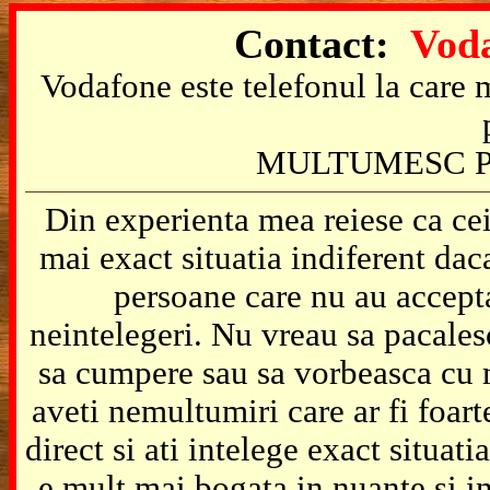
Contact:
Voda
Vodafone este telefonul la care m
MULTUMESC P
Din experienta mea reiese ca cei
mai exact situatia indiferent da
persoane care nu au accepta
neintelegeri. Nu vreau sa pacales
sa cumpere sau sa vorbeasca cu m
aveti nemultumiri care ar fi foart
direct si ati intelege exact situat
e mult mai bogata in nuante si in