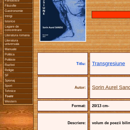
Fantastice
Filozofie
Gastronomie
Intrigi
Istorice
Lagare de
concentrare
Literatura romana
Literatura
universala
Manuale
Politica
Politiste
Transgresiune
Titlu:
Razboi
Religie
SF
Spionaj
Sport
Sorin Aurel San
Autor:
Tehnice
Toate
Western
Format:
20/13 cm-
Descriere:
volum de poezii bili