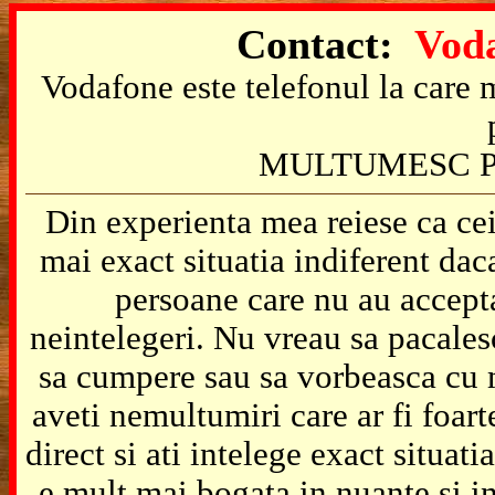
Contact:
Voda
Vodafone este telefonul la care m
MULTUMESC P
Din experienta mea reiese ca cei
mai exact situatia indiferent da
persoane care nu au accepta
neintelegeri. Nu vreau sa pacales
sa cumpere sau sa vorbeasca cu m
aveti nemultumiri care ar fi foart
direct si ati intelege exact situat
e mult mai bogata in nuante si in