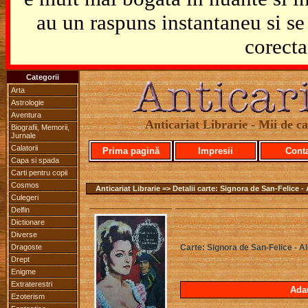
au un raspuns instantaneu si se 
corecta
Categorii
Arta
Astrologie
Aventura
Anticariat Librarie - Mii de car
Biografii, Memorii,
Jurnale
Calatorii
Prima pagină
Impresii
Cont
Capa si spada
Carti pentru copii
Cosmos
Anticariat Librarie => Detalii carte: Signora de San-Felice 
Culegeri
Delfin
Dictionare
Diverse
Dragoste
Carte: Signora de San-Felice - 
Drept
Enigme
Extraterestri
Ada
Ezoterism