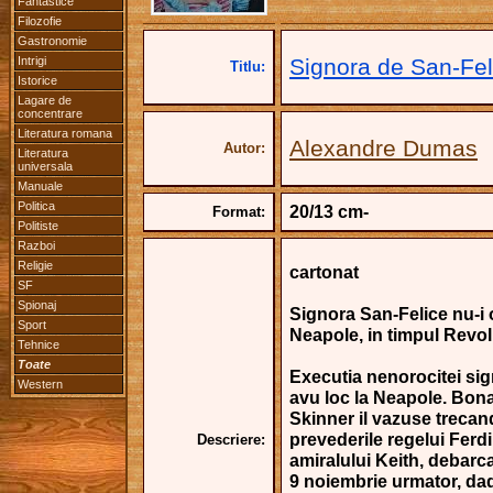
Fantastice
Filozofie
Gastronomie
Intrigi
Signora de San-Fel
Titlu:
Istorice
Lagare de
concentrare
Literatura romana
Alexandre Dumas
Autor:
Literatura
universala
Manuale
Politica
20/13 cm-
Format:
Politiste
Razboi
Religie
cartonat
SF
Spionaj
Signora San-Felice nu-i o 
Sport
Neapole, in timpul Revolu
Tehnice
Toate
Executia nenorocitei sig
Western
avu loc la Neapole. Bona
Skinner il vazuse treca
prevederile regelui Ferd
Descriere:
amiralului Keith, debarca,
9 noiembrie urmator, dad