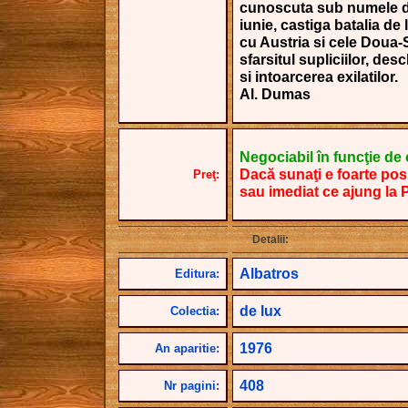
cunoscuta sub numele d
iunie, castiga batalia de
cu Austria si cele Doua-S
sfarsitul supliciilor, des
si intoarcerea exilatilor.
Al. Dumas
Negociabil în funcţie de câ
Dacă sunaţi e foarte posi
Preţ:
sau imediat ce ajung la 
Detalii:
Albatros
Editura:
de lux
Colectia:
1976
An aparitie:
408
Nr pagini: