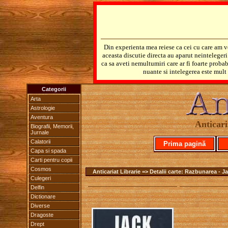
Din experienta mea reiese ca cei cu care am v
aceasta discutie directa au aparut neinteleger
ca sa aveti nemultumiri care ar fi foarte probab
nuante si intelegerea este mult 
Categorii
Arta
Astrologie
Aventura
Anticari
Biografii, Memorii,
Jurnale
Calatorii
Prima pagină
Capa si spada
Carti pentru copii
Cosmos
Anticariat Librarie => Detalii carte: Razbunarea - J
Culegeri
Delfin
Dictionare
Diverse
Dragoste
Drept