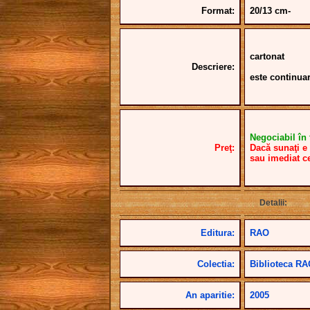
Format:
20/13 cm-
cartonat
Descriere:
este continua
Negociabil în f
Preţ:
Dacă sunaţi e 
sau imediat c
Detalii:
Editura:
RAO
Colectia:
Biblioteca R
An aparitie:
2005