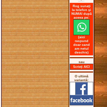
Rog sunaţi
la telefon şi
NUMAI după
aceea pe:
(aici
raspund
doar cand
am netul
deschis)
sau
Scrieţi AICI
O ultimă
variantă: