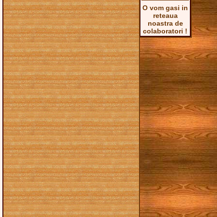
O vom gasi in
reteaua
noastra de
colaboratori !