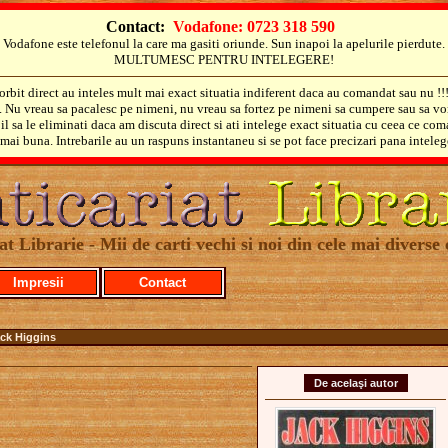
Contact:
Vodafone: 0723 318 590
Vodafone este telefonul la care ma gasiti oriunde. Sun inapoi la apelurile pierdute.
MULTUMESC PENTRU INTELEGERE!
orbit direct au inteles mult mai exact situatia indiferent daca au comandat sau nu !!
i. Nu vreau sa pacalesc pe nimeni, nu vreau sa fortez pe nimeni sa cumpere sau sa vo
il sa le eliminati daca am discuta direct si ati intelege exact situatia cu ceea ce co
mai buna. Intrebarile au un raspuns instantaneu si se pot face precizari pana inteleg
at Librarie - Mii de carti vechi si noi din cele mai diverse 
Impresii
Contact
ack Higgins
De acelaşi autor