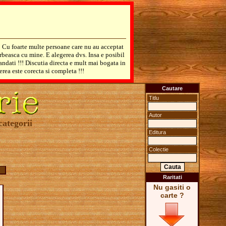
! Cu foarte multe persoane care nu au acceptat
rbeasca cu mine. E alegerea dvs. Insa e posibil
mandati !!! Discutia directa e mult mai bogata in
erea este corecta si completa !!!
Cautare
Titlu
Autor
categorii
Editura
Colectie
Raritati
Nu gasiti o
carte ?