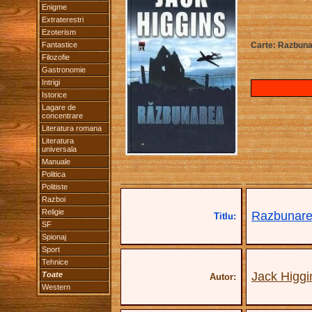
Enigme
Extraterestri
Ezoterism
Fantastice
Carte: Razbuna
Filozofie
Gastronomie
Intrigi
Istorice
Lagare de
concentrare
Literatura romana
Literatura
universala
Manuale
Politica
Politiste
Razboi
Religie
Razbunar
Titlu:
SF
Spionaj
Sport
Tehnice
Jack Higgi
Toate
Autor:
Western