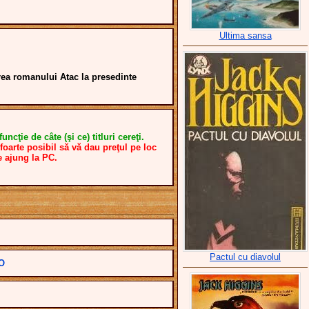
Ultima sansa
rea romanului Atac la presedinte
uncţie de câte (şi ce) titluri cereţi.
foarte posibil să vă dau preţul pe loc
e ajung la PC.
Pactul cu diavolul
AO