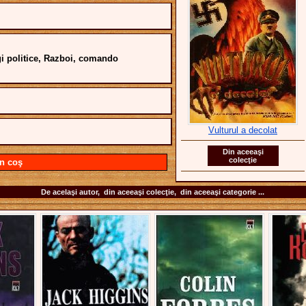
igi politice, Razboi, comando
Vulturul a decolat
Din aceeaşi
colecţie
n coş
De acelaşi autor, din aceeaşi colecţie, din aceeaşi categorie ...