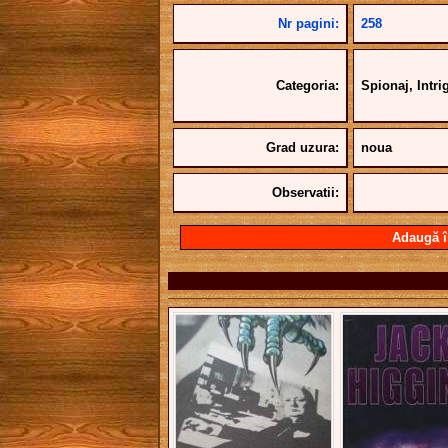
Nr pagini:
258
Categoria:
Spionaj, Intr
Grad uzura:
noua
Observatii:
Adaugă î