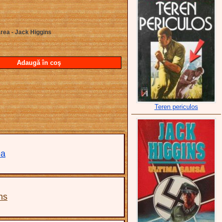
rea - Jack Higgins
Adaugă în coş
Teren periculos
ea
ns