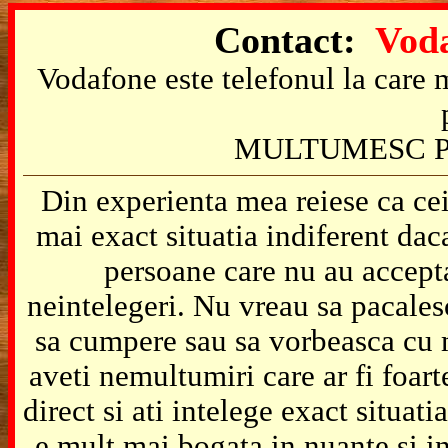
Contact:
Voda
Vodafone este telefonul la care m
MULTUMESC P
Din experienta mea reiese ca cei
mai exact situatia indiferent da
persoane care nu au accepta
neintelegeri. Nu vreau sa pacales
sa cumpere sau sa vorbeasca cu m
aveti nemultumiri care ar fi foart
direct si ati intelege exact situat
e mult mai bogata in nuante si in