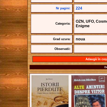
224
Nr pagini:
OZN, UFO, Cosmos,
Categoria:
Enigme
noua
Grad uzura:
Observatii:
Adaugă în coş
De