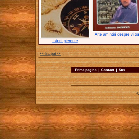
Alte amintiri despre viito
Istorii pierdute
<< Inapoi <<
Prima pagina
|
Contact
|
Sus
©