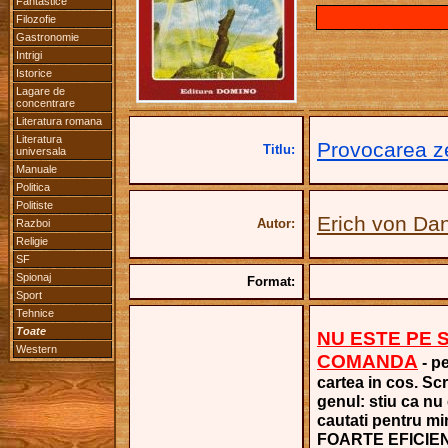
Fantastice
Filozofie
Gastronomie
Intrigi
Istorice
Lagare de
concentrare
Literatura romana
Literatura
Provocarea ze
Titlu:
universala
Manuale
Politica
Politiste
Erich von Da
Autor:
Razboi
Religie
SF
Spionaj
Format:
Sport
Tehnice
Toate
NU ESTE PE 
Western
COMANDA
- pe
cartea in cos. Scr
genul: stiu ca nu
cautati pentru mi
FOARTE EFICIE