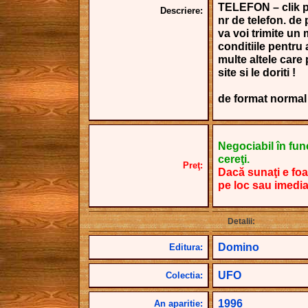
TELEFON – clik pe
Descriere:
nr de telefon. de 
va voi trimite un 
conditiile pentru
multe altele care
site si le doriti !
de format norma
Negociabil în funcţ
cereţi.
Preţ:
Dacă sunaţi e foa
pe loc sau imedia
Detalii:
Domino
Editura:
UFO
Colectia:
1996
An aparitie: