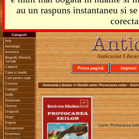
au un raspuns instantaneu si se 
corecta
Categorii
Arta
Astrologie
Aventura
Anticariat Librari
Biografii, Memorii,
Jurnale
Calatorii
Prima pagină
Impresii
Capa si spada
Carti pentru copii
Cosmos
Anticariat Librarie => Detalii carte: Provocarea zeilor - Eri
Culegeri
Delfin
Dictionare
Diverse
Dragoste
Drept
Enigme
Carte: Provocarea zeil
Extraterestri
Ezoterism