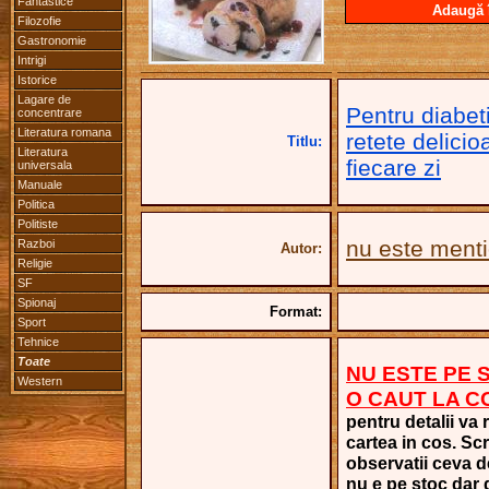
Fantastice
Adaugă 
Filozofie
Gastronomie
Intrigi
Istorice
Lagare de
Pentru diabet
concentrare
Literatura romana
retete delici
Titlu:
Literatura
fiecare zi
universala
Manuale
Politica
Politiste
nu este ment
Razboi
Autor:
Religie
SF
Spionaj
Format:
Sport
Tehnice
Toate
NU ESTE PE 
Western
O CAUT LA 
pentru detalii va 
cartea in cos. Scri
observatii ceva d
nu e pe stoc dar 