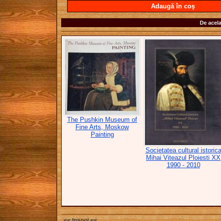
Adaugă în coş
De acela
The Pushkin Museum of
Fine Arts, Moskow
Painting
Societatea cultural istoric
Mihai Viteazul Ploiesti XX
1990 - 2010
<< Inapoi <<