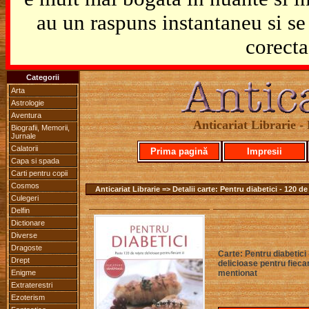
au un raspuns instantaneu si se 
corecta
Categorii
Arta
Astrologie
Aventura
Anticariat Librarie - 
Biografii, Memorii,
Jurnale
Calatorii
Prima pagină
Impresii
Capa si spada
Carti pentru copii
Cosmos
Anticariat Librarie => Detalii carte: Pentru diabetici - 120 de
Culegeri
Delfin
Dictionare
Diverse
Dragoste
Carte: Pentru diabetici 
Drept
delicioase pentru fiecar
Enigme
mentionat
Extraterestri
Ezoterism