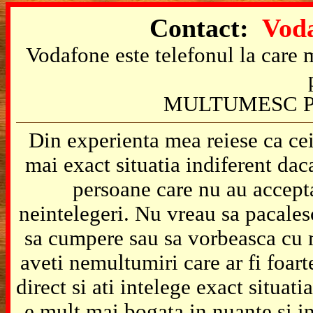
Contact:
Voda
Vodafone este telefonul la care m
MULTUMESC P
Din experienta mea reiese ca cei
mai exact situatia indiferent da
persoane care nu au accepta
neintelegeri. Nu vreau sa pacales
sa cumpere sau sa vorbeasca cu m
aveti nemultumiri care ar fi foart
direct si ati intelege exact situat
e mult mai bogata in nuante si in