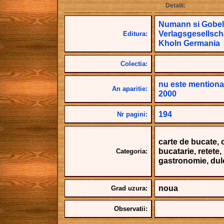
Detalii:
Numann si Gobel
Verlagsgesellsch
Editura:
Kholn Germania
Colectia:
nu este mentiona
An aparitie:
2000
194
Nr pagini:
carte de bucate, c
bucatarie, retete
Categoria:
gastronomie, dul
noua
Grad uzura:
Observatii: