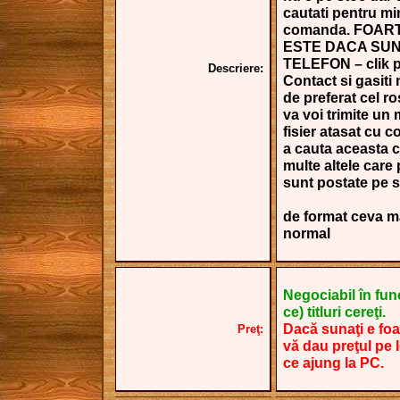
cautati pentru min
comanda. FOART
ESTE DACA SUN
TELEFON – clik 
Descriere:
Contact si gasiti 
de preferat cel ro
va voi trimite un
fisier atasat cu c
a cauta aceasta c
multe altele care 
sunt postate pe sit
de format ceva ma
normal
Negociabil în func
ce) titluri cereţi.
Dacă sunaţi e foa
Preţ:
vă dau preţul pe 
ce ajung la PC.