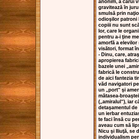
anonim, a cărui v
gravitează în juru
smulsă prin naţio
odioşilor patroni
copiii nu sunt sc
lor, care le organ
pentru a-i ţine m
amorfă a elevilor
visători, format în
- Dinu, care, atra
apropierea fabric
bazele unei „amira
fabrică le constr
de aici fantezia ti
văd navigatori pe
un „port“ şi amen
mătasea-broaştei
(„amiralul“), iar 
detaşamentul de p
un ierbar entuzia
te faci însă cu pe
aveau cum să lips
Nicu şi Iliuţă, s
individualism pent