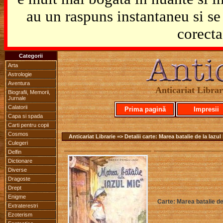
au un raspuns instantaneu si se 
corecta
Categorii
Arta
Astrologie
Aventura
Anticariat Librari
Biografii, Memorii,
Jurnale
Calatorii
Prima pagină
Impresii
Capa si spada
Carti pentru copii
Cosmos
Anticariat Librarie => Detalii carte: Marea batalie de la Iazul
Culegeri
Delfin
Dictionare
Diverse
Dragoste
Drept
Enigme
Carte: Marea batalie de
Extraterestri
Ezoterism