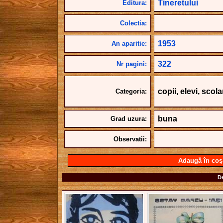
Tineretului
Editura:
Colectia:
1953
An aparitie:
322
Nr pagini:
copii, elevi, scol
Categoria:
buna
Grad uzura:
Observatii:
Adaugă în coş
De