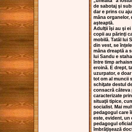
„unealtă“ a fostu
de sabotaj şi subm
dar e prins cu aju
mâna organelor, d
aşteaptă.
Adulţii îşi au şi e
copii au părinţi c
mobilă. Tatăl lui 
din vest, se înţel
mâna dreaptă a s
lui Sandu e staha
între timp arhais
eroină. E drept, ta
uzurpator, e doar 
tot om al muncii s
schiţate destul de
consacră câteva p
caracterizate pri
situaţii tipice, c
socialist. Mai mu
pedagogul care îi
este, evident, un
pedagogul oficial 
îmbrăţişează doctr