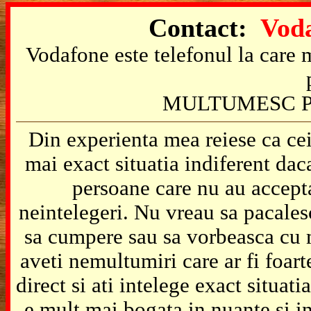
Contact:
Voda
Vodafone este telefonul la care m
MULTUMESC P
Din experienta mea reiese ca cei
mai exact situatia indiferent da
persoane care nu au accepta
neintelegeri. Nu vreau sa pacales
sa cumpere sau sa vorbeasca cu m
aveti nemultumiri care ar fi foart
direct si ati intelege exact situat
e mult mai bogata in nuante si in