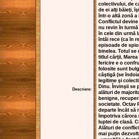
colectivului, de c
de ei alţi băieţi, 
într-o altă zonă a 
Conflictul devine i
nu revin în turmă
în cele din urmă 
întâi rece (ca în r
episoade de spiona
binelea. Totul se
titlul cărţii, Mare
fericire e o conf
folosite sunt bulg
câştigă (se îndoia
legitime şi colecti
Dinu. Învinşii se 
Descriere:
alături de majori
benigne, recuper
societate. Octav 
departe încât să
împotriva cărora 
luptei de clasă. C
Alături de conflic
mai puţin dezvol