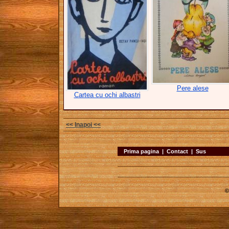
Pere alese
Cartea cu ochi albastri
<< Inapoi <<
Prima pagina
|
Contact
|
Sus
©