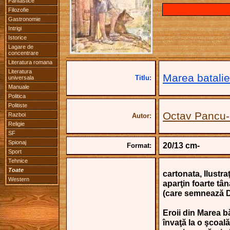
Fantastice
Filozofie
Gastronomie
Intrigi
Istorice
Lagare de
concentrare
Literatura romana
Literatura
Marea batalie
Titlu:
universala
Manuale
Politica
Politiste
Octav Pancu-
Razboi
Autor:
Religie
SF
Spionaj
20/13 cm-
Format:
Sport
Tehnice
Toate
cartonata, Ilustraţi
Western
aparţin foarte tân
(care semnează D.
Eroii din Marea bă
învaţă la o şcoal