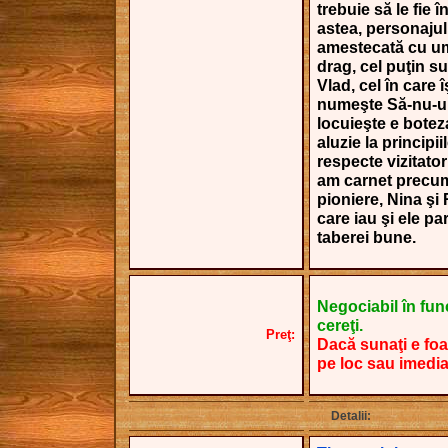
trebuie să le fie î
astea, personajul
amestecată cu umo
drag, cel puţin su
Vlad, cel în care 
numeşte Să-nu-uit
locuieşte e botez
aluzie la principii
respecte vizitatori
am carnet precum
pioniere, Nina şi 
care iau şi ele par
taberei bune.
Negociabil în funcţ
cereţi.
Preţ:
Dacă sunaţi e foa
pe loc sau imedia
Detalii: