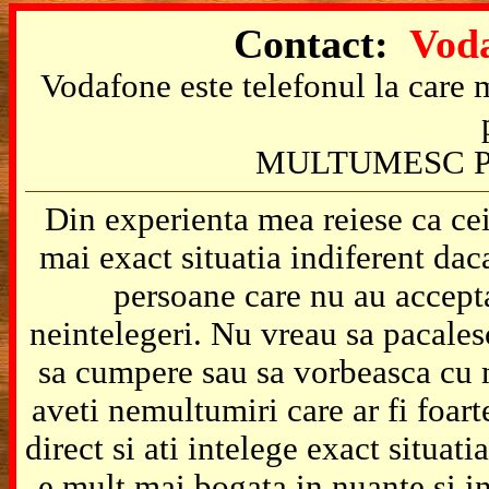
Contact:
Voda
Vodafone este telefonul la care m
MULTUMESC P
Din experienta mea reiese ca cei
mai exact situatia indiferent da
persoane care nu au accepta
neintelegeri. Nu vreau sa pacales
sa cumpere sau sa vorbeasca cu m
aveti nemultumiri care ar fi foart
direct si ati intelege exact situat
e mult mai bogata in nuante si in