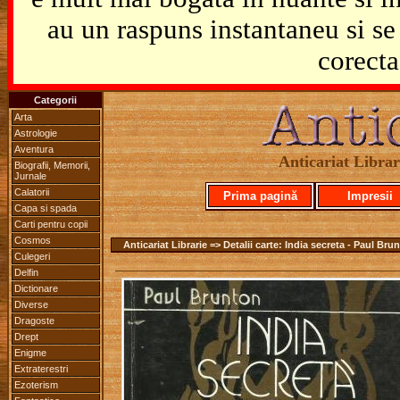
au un raspuns instantaneu si se 
corecta
Categorii
Arta
Astrologie
Aventura
Anticariat Librari
Biografii, Memorii,
Jurnale
Calatorii
Prima pagină
Impresii
Capa si spada
Carti pentru copii
Cosmos
Anticariat Librarie => Detalii carte: India secreta - Paul Bru
Culegeri
Delfin
Dictionare
Diverse
Dragoste
Drept
Enigme
Extraterestri
Ezoterism