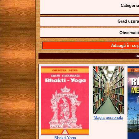
Categoria
Grad uzura
Observatii
Adaugă în coş
De
Magia personala
Bhakti-Yoga