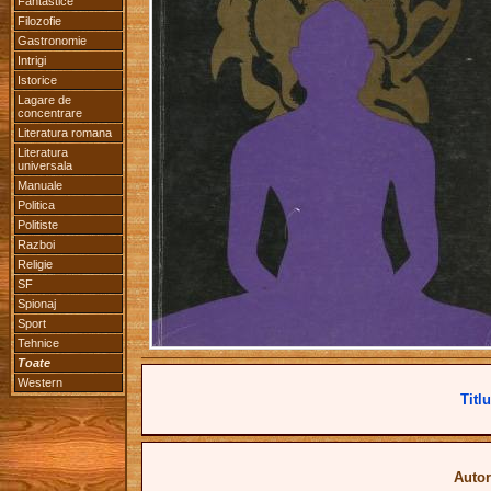
Fantastice
Filozofie
Gastronomie
Intrigi
Istorice
Lagare de
concentrare
Literatura romana
Literatura
universala
Manuale
Politica
Politiste
Razboi
Religie
SF
Spionaj
Sport
Tehnice
Toate
Western
Titlu
Autor