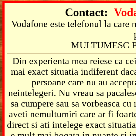
Contact:
Voda
Vodafone este telefonul la care m
MULTUMESC P
Din experienta mea reiese ca cei
mai exact situatia indiferent da
persoane care nu au accepta
neintelegeri. Nu vreau sa pacales
sa cumpere sau sa vorbeasca cu m
aveti nemultumiri care ar fi foart
direct si ati intelege exact situat
e mult mai bogata in nuante si in