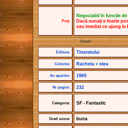
Negociabil în funcţie de câ
Dacă sunaţi e foarte pos
Preţ:
sau imediat ce ajung la
Detalii:
Tineretului
Editura:
Racheta + stea
Colectia:
1965
An aparitie:
232
Nr pagini:
SF - Fantastic
Categoria:
buna
Grad uzura: