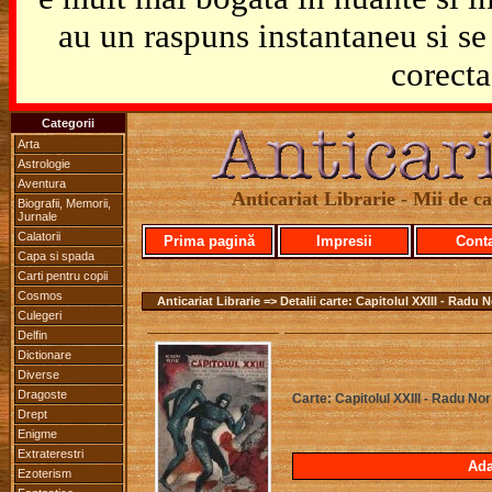
au un raspuns instantaneu si se 
corecta
Categorii
Arta
Astrologie
Aventura
Anticariat Librarie - Mii de car
Biografii, Memorii,
Jurnale
Calatorii
Prima pagină
Impresii
Cont
Capa si spada
Carti pentru copii
Cosmos
Anticariat Librarie => Detalii carte: Capitolul XXIII - Radu N
Culegeri
Delfin
Dictionare
Diverse
Dragoste
Carte: Capitolul XXIII - Radu Nor
Drept
Enigme
Extraterestri
Ada
Ezoterism