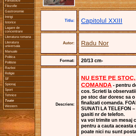
Fantastice
Filozofie
Gastronomie
Intrigi
Capitolul XXIII
Titlu:
Istorice
Lagare de
concentrare
Literatura romana
Radu Nor
Literatura
Autor:
universala
Manuale
Politica
20/13 cm-
Format:
Politiste
Razboi
Religie
NU ESTE PE STOC,
SF
COMANDA
Spionaj
- pentru de
Sport
cos. Scrieti la observati
Tehnice
pe stoc dar doresc sa o 
Toate
finalizati comanda. 
Descriere:
Western
SUNATI LA TELEFON – cl
gasiti nr de telefon.
va voi trimite un mesaj c
pentru a cauta aceasta c
poate nici nu sunt postate