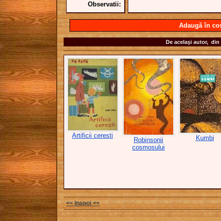
Observatii:
Adaugă în co
De acelaşi autor, din 
Artificii ceresti
Kumbi
Robinsonii
cosmosului
<< Inapoi <<