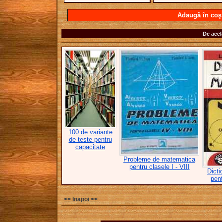
Adaugă în coş
De acel
100 de variante
de teste pentru
capacitate
Probleme de matematica
pentru clasele I - VIII
Dict
pent
<< Inapoi <<