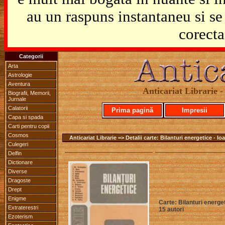
au un raspuns instantaneu si se 
corecta
Categorii
Arta
Astrologie
Aventura
Anticariat Librarie - 
Biografii, Memorii,
Jurnale
Calatorii
Prima pagină
Impresii
Capa si spada
Carti pentru copii
Cosmos
Anticariat Librarie => Detalii carte: Bilanturi energetice - 
Culegeri
Delfin
Dictionare
Diverse
Dragoste
Drept
Enigme
Carte: Bilanturi energe
Extraterestri
15 autori
Ezoterism