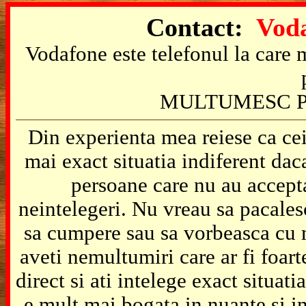
Contact:
Voda
Vodafone este telefonul la care m
MULTUMESC P
Din experienta mea reiese ca cei
mai exact situatia indiferent da
persoane care nu au accepta
neintelegeri. Nu vreau sa pacales
sa cumpere sau sa vorbeasca cu m
aveti nemultumiri care ar fi foart
direct si ati intelege exact situat
e mult mai bogata in nuante si in