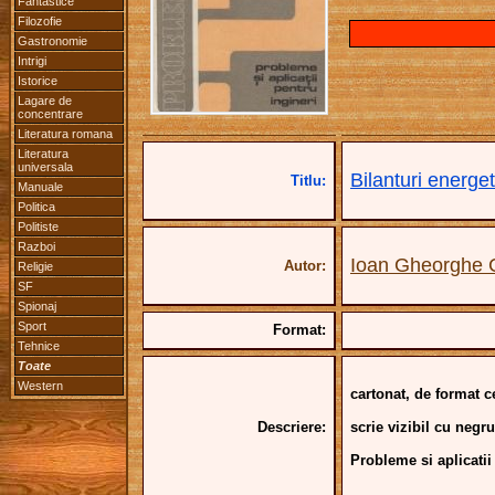
Fantastice
Filozofie
Gastronomie
Intrigi
Istorice
Lagare de
concentrare
Literatura romana
Literatura
universala
Bilanturi energet
Titlu:
Manuale
Politica
Politiste
Razboi
Ioan Gheorghe C
Autor:
Religie
SF
Spionaj
Sport
Format:
Tehnice
Toate
Western
cartonat, de format 
Descriere:
scrie vizibil cu negr
Probleme si aplicatii