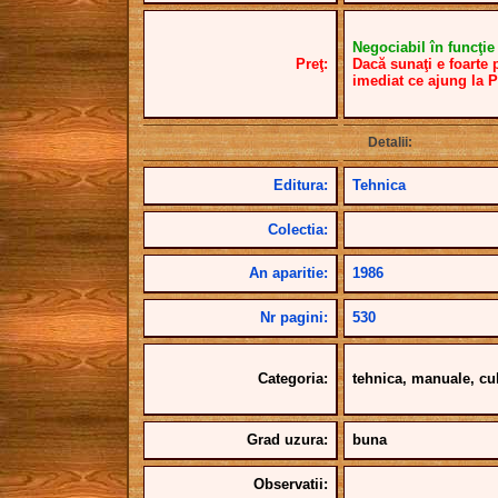
Negociabil în funcţie d
Preţ:
Dacă sunaţi e foarte 
imediat ce ajung la 
Detalii:
Editura:
Tehnica
Colectia:
An aparitie:
1986
Nr pagini:
530
Categoria:
tehnica, manuale, cu
Grad uzura:
buna
Observatii: