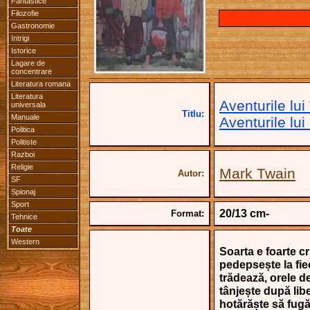
Fantastice
Filozofie
Gastronomie
Intrigi
Istorice
Lagare de
concentrare
Literatura romana
Literatura
Aventurile lu
universala
Titlu:
Manuale
Aventurile lu
Politica
Politiste
Razboi
Religie
Mark Twain
Autor:
SF
Spionaj
Sport
20/13 cm-
Format:
Tehnice
Toate
Western
Soarta e foarte c
pedepsește la fie
trădează, orele de
tânjește după libe
hotărăște să fugă