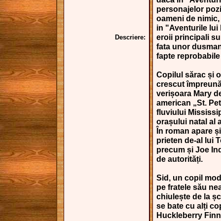
personajelor pozi
oameni de nimic, l
in "Aventurile lu
eroii principali su
Descriere:
fata unor dusmani
fapte reprobabile
Copilul sărac și
crescut împreună 
verișoara Mary de
american „St. Pe
fluviului Mississi
orașului natal al 
În roman apare ș
prieten de-al lui
precum și Joe Ind
de autorități.
Sid, un copil mode
pe fratele său n
chiulește de la ș
se bate cu alți co
Huckleberry Finn,