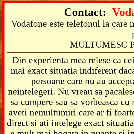
Contact:
Voda
Vodafone este telefonul la care m
MULTUMESC P
Din experienta mea reiese ca cei
mai exact situatia indiferent da
persoane care nu au accepta
neintelegeri. Nu vreau sa pacales
sa cumpere sau sa vorbeasca cu m
aveti nemultumiri care ar fi foart
direct si ati intelege exact situat
e mult mai bogata in nuante si in