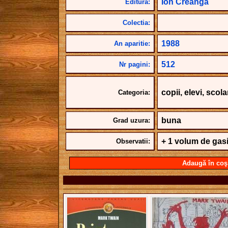
Ion Creanga
Editura:
Colectia:
1988
An aparitie:
512
Nr pagini:
copii, elevi, scol
Categoria:
buna
Grad uzura:
+ 1 volum de gasit
Observatii:
Adaugă în coş