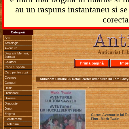
au un raspuns instantaneu si se 
corecta
Categorii
Arta
Astrologie
Aventura
Anticariat Lib
Biografii, Memorii,
Jurnale
Calatorii
Prima pagină
Impr
Capa si spada
Carti pentru copii
Cosmos
Anticariat Librarie => Detalii carte: Aventurile lui Tom Sawy
Culegeri
Delfin
Dictionare
Diverse
Dragoste
Drept
Enigme
Carte: Aventurile lui T
Finn - Mark Twain
Extraterestri
Ezoterism