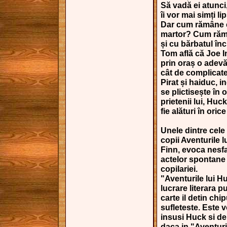
Să vadă ei atunci, 
îi vor mai simți li
Dar cum rămâne c
martor? Cum rămâ
și cu bărbatul în
Tom află că Joe 
prin oraș o adevă
cât de complicate,
Pirat și haiduc, i
se plictisește în 
prietenii lui, Huc
fie alături în oric
Unele dintre cele
copii Aventurile 
Finn, evoca nesfa
actelor spontane
copilariei.
"Aventurile lui H
lucrare literara pu
carte il detin ch
sufleteste. Este v
insusi Huck si de
daca in "Aventur