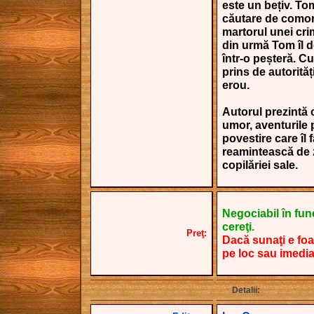
este un bețiv. Tom
căutare de comor
martorul unei crim
din urmă Tom îl 
într-o peșteră. Cu
prins de autorităț
erou.
Autorul prezintă 
umor, aventurile 
povestire care îl f
reamintească de zil
copilăriei sale.
Negociabil în funcţ
cereţi.
Preţ:
Dacă sunaţi e foa
pe loc sau imedia
Detalii: