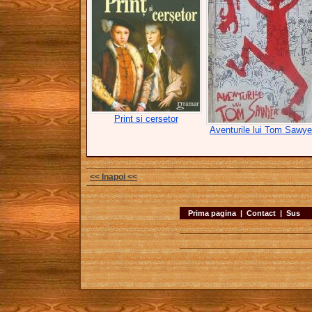
Print si cersetor
Aventurile lui Tom Sawye
<< Inapoi <<
Prima pagina
|
Contact
|
Sus